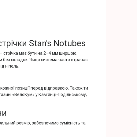
річки Stan's Notubes
— стрічка має бути на 2–4 мм ширшою.
 без складок. Якщо система часто втрачає
ід ніпель.
 кожної позиції перед відправкою. Також ти
газині «ВелоКум» у Кам’янці-Подільському,
ни
ильний розмір, забезпечимо сумісність та