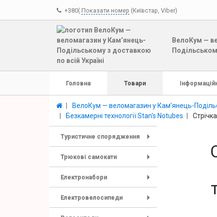
+380(
Показати номер
(Київстар, Viber)
ВелоКум — ве
Подільському
Головна
Товари
Інформаційн
ВелоКум — веломагазин у Кам’янець-Подільс
Безкамерні технології Stan's Notubes
Стрічка
Туристичне спорядження
+
Трюкові самокати
+
Електронабори
+
Електровелосипеди
+