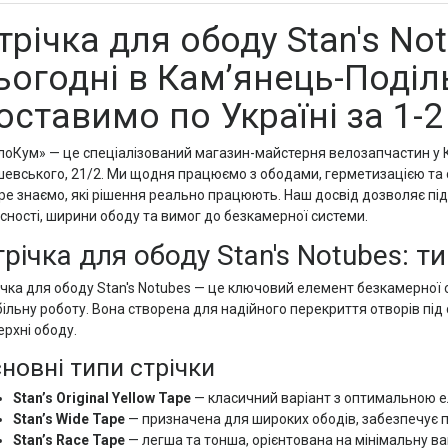
трічка для ободу Stan's No
ьогодні в Кам’янець-Поділ
оставимо по Україні за 1-2 
лоКум» — це спеціалізований магазин-майстерня велозапчастин у К
шевського, 21/2. Ми щодня працюємо з ободами, герметизацією та 
ре знаємо, які рішення реально працюють. Наш досвід дозволяє п
існості, ширини ободу та вимог до безкамерної системи.
річка для ободу Stan's Notubes: ти
ічка для ободу Stan's Notubes — це ключовий елемент безкамерної с
більну роботу. Вона створена для надійного перекриття отворів під
ерхні ободу.
новні типи стрічки
Stan’s Original Yellow Tape
— класичний варіант з оптимальною е
Stan’s Wide Tape
— призначена для широких ободів, забезпечує п
Stan’s Race Tape
— легша та тонша, орієнтована на мінімальну ва