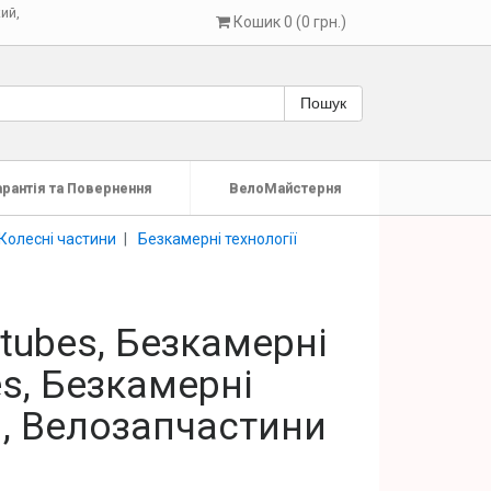
кий
,
Кошик 0 (0 грн.)
Пошук
арантія та Повернення
ВелоМайстерня
Колесні частини
Безкамерні технології
otubes, Безкамерні
es, Безкамерні
и, Велозапчастини