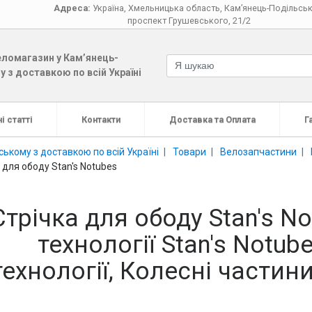
Адреса:
Україна
,
Хмельницька область
,
Кам’янець-Подільсь
проспект Грушевського, 21/2
ломагазин у Кам’янець-
 з доставкою по всій Україні
і статті
Контакти
Доставка та Оплата
Г
ькому з доставкою по всій Україні
Товари
Велозапчастини
 для ободу Stan's Notubes
Стрічка для ободу Stan's N
технології Stan's Notub
технології, Колесні частин