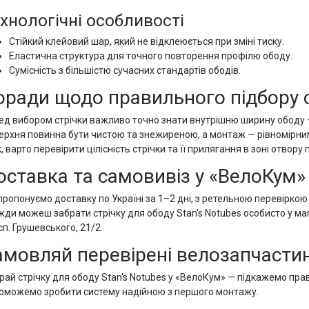
хнологічні особливості
Стійкий клейовий шар, який не відклеюється при зміні тиску.
Еластична структура для точного повторення профілю ободу.
Сумісність з більшістю сучасних стандартів ободів.
оради щодо правильного підбору ст
ед вибором стрічки важливо точно знати внутрішню ширину ободу 
ерхня повинна бути чистою та знежиреною, а монтаж — рівномірним
, варто перевірити цілісність стрічки та її прилягання в зоні отвору п
оставка та самовивіз у «ВелоКум»
пропонуємо доставку по Україні за 1–2 дні, з ретельною перевіркою
жди можеш забрати стрічку для ободу Stan's Notubes особисто у ма
п. Грушевського, 21/2.
амовляй перевірені велозапчасти
рай стрічку для ободу Stan's Notubes у «ВелоКум» — підкажемо прав
оможемо зробити систему надійною з першого монтажу.