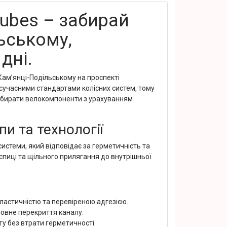
tubes – забирай
ьському,
дні.
ам’янці-Подільському на проспекті
сучасними стандартами колісних систем, тому
ідбирати велокомпоненти з урахуванням
пи та технології
истеми, який відповідає за герметичність та
 спиці та щільного прилягання до внутрішньої
ластичністю та перевіреною адгезією.
овне перекриття каналу.
гу без втрати герметичності.