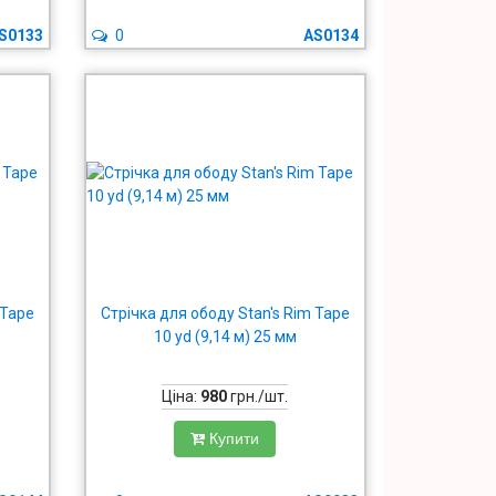
S0133
0
AS0134
 Tape
Стрічка для ободу Stan's Rim Tape
10 yd (9,14 м) 25 мм
Ціна:
980
грн./шт.
Купити