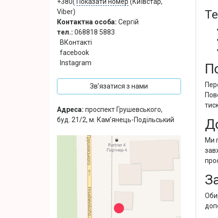
+380(
Показати номер
(Київстар,
Те
Viber)
Контактна особа:
Сергій
тел.:
068818 5883
ВКонтакті
facebook
Instagram
П
Пер
Зв’язатися з нами
Пов
тиск
Адреса:
проспект Грушевського,
буд. 21/2, м. Кам’янець-Подільський
Д
Ми 
зав
прос
З
Оби
доп