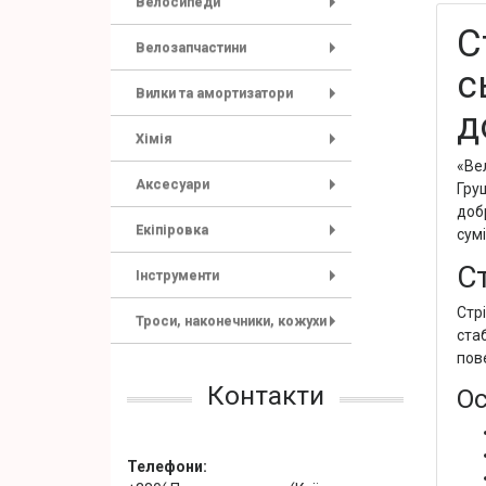
Велосипеди
+
С
Велозапчастини
+
с
Вилки та амортизатори
+
д
Хімія
+
«Ве
Аксесуари
Гру
+
доб
Екіпіровка
сум
+
Ст
Інструменти
+
Стр
Троси, наконечники, кожухи
ста
+
пов
Контакти
Ос
Телефони: