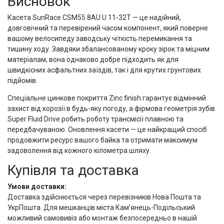
Висновок
Касета SunRace CSM55 8AU U 11-32T — це надійний,
довговічний та перевірений часом компонент, який поверне
вашому велосипеду заводську чіткість перемикання та
тишину ходу. Завдяки збалансованому кроку зірок та міцним
матеріалам, вона однаково добре підходить як для
швидкісних асфальтних заїздів, так і для крутих грунтових
підйомів.
Спеціальне цинкове покриття Zinc finish гарантує відмінний
захист від корозії в будь-яку погоду, а фірмова геометрія зубів
Super Fluid Drive робить роботу трансмісії плавною та
передбачуваною. Оновлення касети — це найкращий спосіб
продовжити ресурс вашого байка та отримати максимум
задоволення від кожного кілометра шляху.
Купівля та доставка
Умови доставки:
Доставка здійснюється через перевізників Нова Пошта та
УкрПошта. Для мешканців міста Кам’янець-Подільський
можливий самовивіз або монтаж безпосередньо в нашій