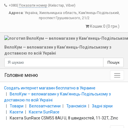
+380(
Показати номер
(Київстар, Viber)
Адреса:
Україна
,
Хмельницька область
,
Кам’янець-Подільський
,
проспект Грушевського, 21/2
Кошик 0 (0 грн.)
ВелоКум — веломагазин у Кам’янець-Подільському з
доставкою по всій Україні
Пошук
Головне меню
Создать интернет магазин бесплатно в Украине
ВелоКум — веломагазин у Кам’янець-Подільському з
доставкою по всій Україні
Товари
Велозапчастини
Трансмісія
Задні зірки
Касети
Касети SunRace
Касета SunRace CSM55 8AU U, 8 швидкостей, 11-32T, Zinc