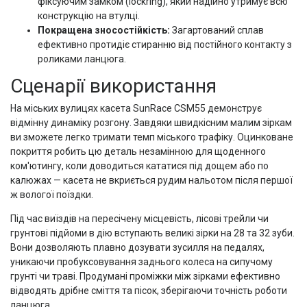
фіксуючим замком (lockring), який надійно утримує всю
конструкцію на втулці.
Покращена зносостійкість:
Загартований сплав
ефективно протидіє стиранню від постійного контакту з
роликами ланцюга.
Сценарії використання
На міських вулицях касета SunRace CSM55 демонструє
відмінну динаміку розгону. Завдяки швидкісним малим зіркам
ви зможете легко тримати темп міського трафіку. Оцинковане
покриття робить цю деталь незамінною для щоденного
ком'ютингу, коли доводиться кататися під дощем або по
калюжах — касета не вкриється рудим нальотом після першої
ж вологої поїздки.
Під час виїздів на пересічену місцевість, лісові трейли чи
грунтові підйоми в дію вступають великі зірки на 28 та 32 зуби.
Вони дозволяють плавно дозувати зусилля на педалях,
уникаючи пробуксовування заднього колеса на сипучому
грунті чи траві. Продумані проміжки між зірками ефективно
відводять дрібне сміття та пісок, зберігаючи точність роботи
ланцюга.