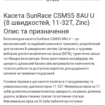
Касета SunRace CSM55 8AU U
(8 швидкостей, 11-32T, Zinc)
Опис та призначення
Велосипедна касета SunRace CSM55 8AU U — це
високоякісний та надійний компонент трансмісії, розроблений
для сучасних 8-швидкісних систем. Ця модель є чудовим
вибором для встановлення на гірські (MTB), туристичні, міські
та гібридні велосипеди. Вона орієнтована на райдерів, які
шукають ідеальний баланс між витривалістю компонентів,
чіткістю роботи та доступною вартістю для щоденного
катання чи тривалих подорожей.
Головна перевага цієї касети полягає в її продуманому та
універсальному діапазоні зірок 11-32T. Мінімальна зірка на 11
зубів дозволяє розвивати високу швидкість на рівних ділянках
дороги, асфальтованих трасах та затяжних спусках.
Максимальна зірка на 32 зуби забезпечує потужне