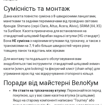
Сумісність та монтаж
Дана касета повністю сумісна з 8-швидкісними ланцюгами,
манетками та задніми перемикачами від провідних світових
брендів: Shimano (серії Claris, Altus, Acera, Alivio), SRAM (X4, X5)
та SunRace. Касета призначена для встановлення на
стандартний шліцовий барабан задньої втулки (HG-стандарт).
Вона
НЕ сумісна
з нарізними втулками під тріскачку, а також з
трансмісіями на 7, 9 або більше швидкостей через різну
товщину ланок та відстань між зірками.
Для монтажу та подальшого обслуговування вам
знадобляться такі інструменти: стандартний шліцовий знімач
касети (ключ для lockring) та фіксуючий хлист (chain whip) для
утримання зірок під час відкручування стопорного кільця.
Поради від майстерні ВелоКум
Не ставте на тріскачкову втулку:
Переконайтеся перед
покупкою, що у вас саме касетна втулка (зі шліцами).
Якщо на старому компоненті написано "Tourney" або