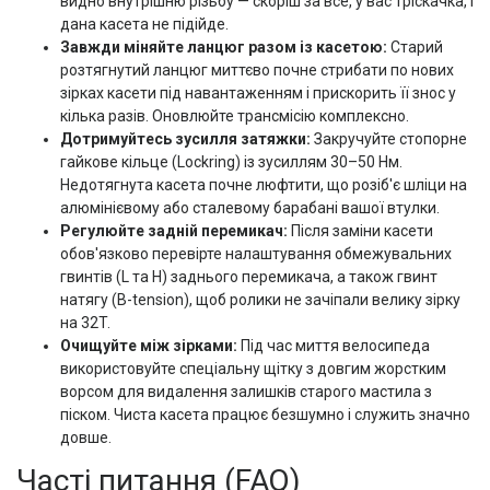
видно внутрішню різьбу — скоріш за все, у вас тріскачка, і
дана касета не підійде.
Завжди міняйте ланцюг разом із касетою:
Старий
розтягнутий ланцюг миттєво почне стрибати по нових
зірках касети під навантаженням і прискорить її знос у
кілька разів. Оновлюйте трансмісію комплексно.
Дотримуйтесь зусилля затяжки:
Закручуйте стопорне
гайкове кільце (Lockring) із зусиллям 30–50 Нм.
Недотягнута касета почне люфтити, що розіб'є шліци на
алюмінієвому або сталевому барабані вашої втулки.
Регулюйте задній перемикач:
Після заміни касети
обов'язково перевірте налаштування обмежувальних
гвинтів (L та H) заднього перемикача, а також гвинт
натягу (B-tension), щоб ролики не зачіпали велику зірку
на 32T.
Очищуйте між зірками:
Під час миття велосипеда
використовуйте спеціальну щітку з довгим жорстким
ворсом для видалення залишків старого мастила з
піском. Чиста касета працює безшумно і служить значно
довше.
Часті питання (FAQ)