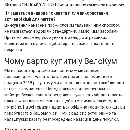
Shimano CN-HG40/CN-HG71. Вони ідеально сумісні за шириною.
Чи змиється цинкове покриття після використання
активної хімії для миття?
Цинкування нанесене промисловим гальванічним способом і
не змивається водою чи стандартними миючими засобами.
Проте ми рекомендуємо уникати занадто агресивних
кислотних очищувачів, щоб зберегти захисні властивості
покриття.
Чому варто купити у ВелоКум
Ми не просто продаємо запчастини — ми живемо
велосипедами. Наша власна професійна веломайстерня
працює з 2018 року, тому ми досконально знаємо особливості
кожного компонента. Перед кожним відправленням наші
майстри безкоштовно перевіряють сумісність обраної касети з
вашою моделлю велосипеда, щоб ви отримали саме те, що
потрібно. На всі товари надається офіційна гарантія, а якщо ви
перебуваєте в нашому місті — ми з радістю встановимо та
налаштуємо касету безпосередньо на місці в день покупки.