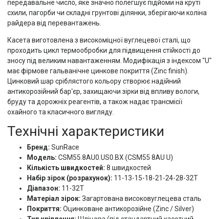
передавальне число, яке значно полегшує підйоми на круті
схили, пагорби чи складні грунтові ділянки, зберігаючи коліна
райдера від перевантажень.
Касета виготовлена з високоміцної вуглецевої сталі, що
проходить цикл термообробки для підвищення стійкості до
зносу під великим навантаженням. Модифікація з індексом "U"
має фірмове гальванічне цинкове покриття (Zinc finish).
Цинковий шар сріблястого кольору створює надійний
антикорозійний бар'єр, захищаючи зірки від впливу вологи,
бруду та дорожніх реагентів, а також надає трансмісії
охайного та класичного вигляду.
Технічні характеристики
Бренд:
SunRace
Модель:
CSM55.8AU0.US0.BX (CSM55 8AU U)
Кількість швидкостей:
8 швидкостей
Набір зірок (розрахунок):
11-13-15-18-21-24-28-32T
Діапазон:
11-32T
Матеріал зірок:
Загартована високовуглецева сталь
Покриття:
Оцинковане антикорозійне (Zinc / Silver)