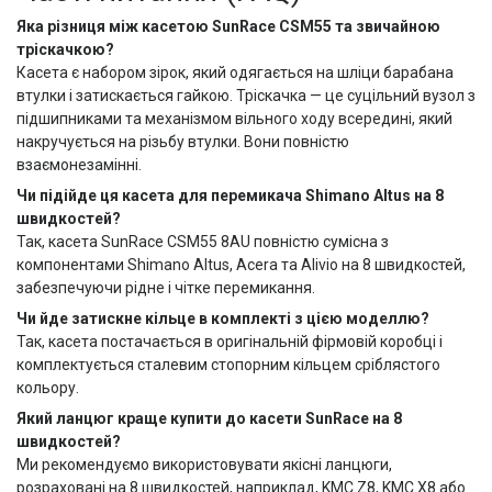
Яка різниця між касетою SunRace CSM55 та звичайною
тріскачкою?
Касета є набором зірок, який одягається на шліци барабана
втулки і затискається гайкою. Тріскачка — це суцільний вузол з
підшипниками та механізмом вільного ходу всередині, який
накручується на різьбу втулки. Вони повністю
взаємонезамінні.
Чи підійде ця касета для перемикача Shimano Altus на 8
швидкостей?
Так, касета SunRace CSM55 8AU повністю сумісна з
компонентами Shimano Altus, Acera та Alivio на 8 швидкостей,
забезпечуючи рідне і чітке перемикання.
Чи йде затискне кільце в комплекті з цією моделлю?
Так, касета постачається в оригінальній фірмовій коробці і
комплектується сталевим стопорним кільцем сріблястого
кольору.
Який ланцюг краще купити до касети SunRace на 8
швидкостей?
Ми рекомендуємо використовувати якісні ланцюги,
розраховані на 8 швидкостей, наприклад, KMC Z8, KMC X8 або