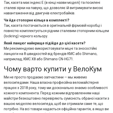
Так, касета має індекс E (в кінці назви моделі) та посилені
сталеві зірки на павуку, що дозволяє їй витримувати високі
навантаження від двигунів електробайків.
Чи йде стопорне кільце в комплекті?
Так, касета постачається в оригінальній фірмовій коробці і
повністю комплектується рідним сталевим стопорним кільцем
(lockring) чорного кольору.
Який ланцюг найкраще підійде до цієї касети?
Ми рекомендуємо використовувати міцні та зносостійкі
ланцюги на 8 швидкостей від брендів KMC або Shimano,
наприклад, KMC X8 або Shimano CN-HG71.
Чому варто купити у ВелоКум
Ми не просто продаємо запчастини — мы живемо
велосипедами. Наша власна професійна веломайстерня
працює з 2018 року, тому ми досконально знаємо особливості
кожного компонента. Перед кожним відправленням наші
майстри безкоштовно перевіряють сумісність обраної касети з
вашою моделлю велосипеда, щоб ви отримали саме те, що
потрібно. На всі товари надається офіційна гарантія, а якщо ви