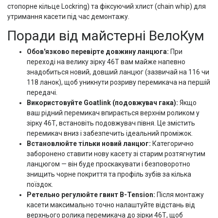
стопорне кільце Lockring) та фіксуючий хлист (chain whip) для
утримання касети під час демонтажу.
Поради від майстерні ВелоКум
Обов'язково перевірте довжину ланцюга:
При
переході на велику зірку 46Т вам майже напевно
знадобиться новий, довший ланцюг (зазвичай на 116 чи
118 ланок), щоб уникнути розриву перемикача на першій
передачі.
Використовуйте Goatlink (подовжувач гака):
Якщо
ваш рідний перемикач впирається верхнім роликом у
зірку 46Т, встановіть подовжувач півня. Це змістить
перемикач вниз і забезпечить ідеальний проміжок.
Встановлюйте тільки новий ланцюг:
Категорично
заборонено ставити нову касету зі старим розтягнутим
ланцюгом — він буде проскакувати і безповоротно
знищить чорне покриття та профіль зубів за кілька
поїздок.
Ретельно регулюйте гвинт B-Tension:
Після монтажу
касети максимально точно налаштуйте відстань від
верхнього ролика перемикача до зірки 46Т, щоб