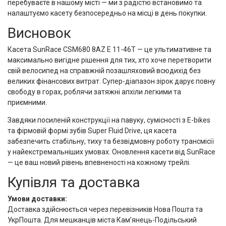
перебуваєте в нашому місті — ми з радістю встановимо та
налаштуємо касету безпосередньо на місці в день покупки.
Висновок
Касета SunRace CSM680 8AZ E 11-46Т — це ультимативне та
максимально вигідне рішення для тих, хто хоче перетворити
свій велосипед на справжній позашляховий всюдихід без
великих фінансових витрат. Супер-діапазон зірок дарує повну
свободу в горах, роблячи затяжні апхіли легкими та
приємними.
Завдяки посиленій конструкції на павуку, сумісності з E-bikes
та фірмовій формі зубів Super Fluid Drive, ця касета
забезпечить стабільну, тиху та безвідмовну роботу трансмісії
у найекстремальніших умовах. Оновлення касети від SunRace
— це ваш новий рівень впевненості на кожному трейлі.
Купівля та доставка
Умови доставки:
Доставка здійснюється через перевізників Нова Пошта та
УкрПошта. Для мешканців міста Кам’янець-Подільський