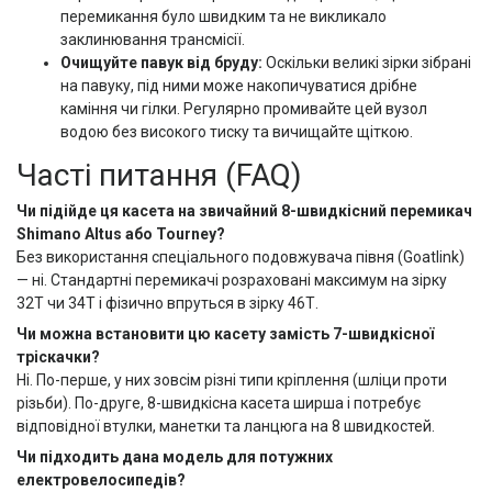
перемикання було швидким та не викликало
заклинювання трансмісії.
Очищуйте павук від бруду:
Оскільки великі зірки зібрані
на павуку, під ними може накопичуватися дрібне
каміння чи гілки. Регулярно промивайте цей вузол
водою без високого тиску та вичищайте щіткою.
Часті питання (FAQ)
Чи підійде ця касета на звичайний 8-швидкісний перемикач
Shimano Altus або Tourney?
Без використання спеціального подовжувача півня (Goatlink)
— ні. Стандартні перемикачі розраховані максимум на зірку
32Т чи 34Т і фізично впруться в зірку 46Т.
Чи можна встановити цю касету замість 7-швидкісної
тріскачки?
Ні. По-перше, у них зовсім різні типи кріплення (шліци проти
різьби). По-друге, 8-швидкісна касета ширша і потребує
відповідної втулки, манетки та ланцюга на 8 швидкостей.
Чи підходить дана модель для потужних
електровелосипедів?