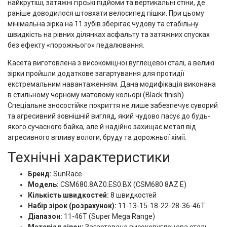
найкрутіші, затяжні гірські підйоми та вертикальні стіни, де
раніше доводилося штовхати велосипед пішки. При цьому
мінімальна зірка на 11 зубів зберігає чудову та стабільну
швидкість на рівних ділянках асфальту та затяжних спусках
без ефекту «порожнього» педалювання.
Касета виготовлена з високоміцної вуглецевої сталі, а великі
зірки пройшли додаткове загартування для протидії
екстремальним навантаженням. Дана модифікація виконана
в стильному чорному матовому кольорі (Black finish).
Спеціальне зносостійке покриття не лише забезпечує суворий
та агресивний зовнішній вигляд, який чудово пасує до будь-
якого сучасного байка, але й надійно захищає метал від
агресивного впливу вологи, бруду та дорожньої хімії.
Технічні характеристики
Бренд:
SunRace
Модель:
CSM680.8AZ0.ES0.BX (CSM680 8AZ E)
Кількість швидкостей:
8 швидкостей
Набір зірок (розрахунок):
11-13-15-18-22-28-36-46T
Діапазон:
11-46Т (Super Mega Range)