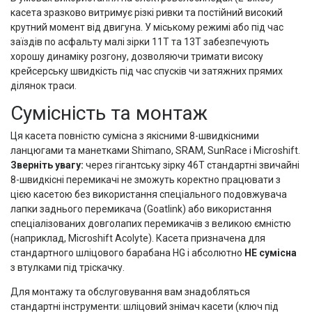
касета зразково витримує різкі ривки та постійний високий
крутний момент від двигуна. У міському режимі або під час
заїздів по асфальту малі зірки 11Т та 13Т забезпечують
хорошу динаміку розгону, дозволяючи тримати високу
крейсерську швидкість під час спусків чи затяжних прямих
ділянок траси.
Сумісність та монтаж
Ця касета повністю сумісна з якісними 8-швидкісними
ланцюгами та манетками Shimano, SRAM, SunRace і Microshift.
Зверніть увагу:
через гігантську зірку 46Т стандартні звичайні
8-швидкісні перемикачі не зможуть коректно працювати з
цією касетою без використання спеціального подовжувача
лапки заднього перемикача (Goatlink) або використання
спеціалізованих довголапих перемикачів з великою ємністю
(наприклад, Microshift Acolyte). Касета призначена для
стандартного шліцового барабана HG і абсолютно
НЕ сумісна
з втулками під тріскачку.
Для монтажу та обслуговування вам знадобляться
стандартні інструменти: шліцовий знімач касети (ключ під