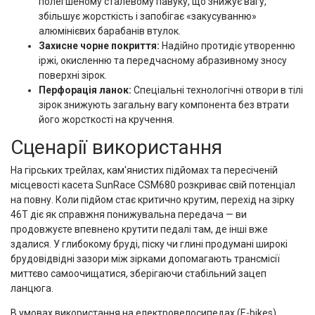
полегшеному сталевому павуку, що знижує вагу,
збільшує жорсткість і запобігає «закусуванню»
алюмінієвих барабанів втулок.
Захисне чорне покриття:
Надійно протидіє утворенню
іржі, окисленню та передчасному абразивному зносу
поверхні зірок.
Перфорація ланок:
Спеціальні технологічні отвори в тілі
зірок знижують загальну вагу компонента без втрати
його жорсткості на кручення.
Сценарії використання
На гірських трейлах, кам'янистих підйомах та пересіченій
місцевості касета SunRace CSM680 розкриває свій потенціал
на повну. Коли підйом стає критично крутим, перехід на зірку
46Т діє як справжня понижувальна передача — ви
продовжуєте впевнено крутити педалі там, де інші вже
здалися. У глибокому бруді, піску чи глині продумані широкі
брудовідвідні зазори між зірками допомагають трансмісії
миттєво самоочищатися, зберігаючи стабільний зацеп
ланцюга.
В умовах використання на електровелосипедах (E-bikes)