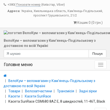
+380(
Показати номер
(Київстар, Viber)
Адреса:
Україна
,
Хмельницька область
,
Кам’янець-Подільський
,
проспект Грушевського, 21/2
Кошик 0 (0 грн.)
ВелоКум — веломагазин у Кам’янець-Подільському з
доставкою по всій Україні
Пошук
Головне меню
ВелоКум — веломагазин у Кам’янець-Подільському з
доставкою по всій Україні
Товари
Велозапчастини
Трансмісія
Задні зірки
Касети
Касети SunRace
Касета SunRace CSM680 8AZ E, 8 швидкостей, 11-46Т, Black