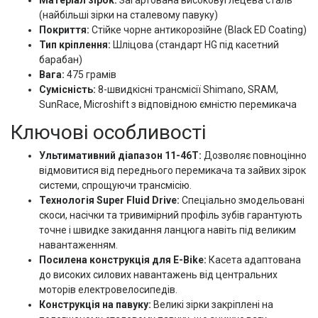
Матеріал зірок:
Загартована високовуглецева сталь
(найбільші зірки на сталевому павуку)
Покриття:
Стійке чорне антикорозійне (Black ED Coating)
Тип кріплення:
Шліцова (стандарт HG під касетний
барабан)
Вага:
475 грамів
Сумісність:
8-швидкісні трансмісії Shimano, SRAM,
SunRace, Microshift з відповідною ємністю перемикача
Ключові особливості
Ультимативний діапазон 11-46Т:
Дозволяє повноцінно
відмовитися від переднього перемикача та зайвих зірок
системи, спрощуючи трансмісію.
Технологія Super Fluid Drive:
Спеціально змодельовані
скоси, насічки та тривимірний профіль зубів гарантують
точне і швидке закидання ланцюга навіть під великим
навантаженням.
Посилена конструкція для E-Bike:
Касета адаптована
до високих силових навантажень від центральних
моторів електровелосипедів.
Конструкція на павуку:
Великі зірки закріплені на