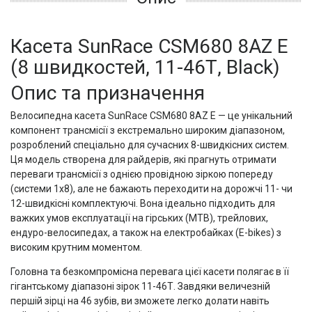
Касета SunRace CSM680 8AZ E
(8 швидкостей, 11-46Т, Black)
Опис та призначення
Велосипедна касета SunRace CSM680 8AZ E — це унікальний
компонент трансмісії з екстремально широким діапазоном,
розроблений спеціально для сучасних 8-швидкісних систем.
Ця модель створена для райдерів, які прагнуть отримати
переваги трансмісії з однією провідною зіркою попереду
(системи 1х8), але не бажають переходити на дорожчі 11- чи
12-швидкісні комплектуючі. Вона ідеально підходить для
важких умов експлуатації на гірських (MTB), трейлових,
ендуро-велосипедах, а також на електробайках (E-bikes) з
високим крутним моментом.
Головна та безкомпромісна перевага цієї касети полягає в її
гігантському діапазоні зірок 11-46Т. Завдяки величезній
першій зірці на 46 зубів, ви зможете легко долати навіть