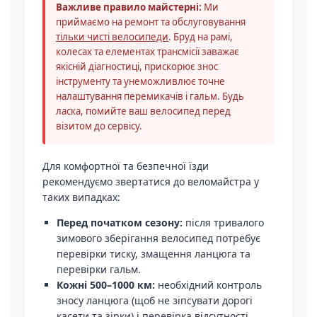
Важливе правило майстерні:
Ми
приймаємо на ремонт та обслуговування
тільки чисті велосипеди
. Бруд на рамі,
колесах та елементах трансмісії заважає
якісній діагностиці, прискорює знос
інструменту та унеможливлює точне
налаштування перемикачів і гальм. Будь
ласка, помийте ваш велосипед перед
візитом до сервісу.
Для комфортної та безпечної їзди
рекомендуємо звертатися до веломайстра у
таких випадках:
Перед початком сезону:
після тривалого
зимового зберігання велосипед потребує
перевірки тиску, змащення ланцюга та
перевірки гальм.
Кожні 500–1000 км:
необхідний контроль
зносу ланцюга (щоб не зіпсувати дорогі
касети та зірки) і перевірка відсутності