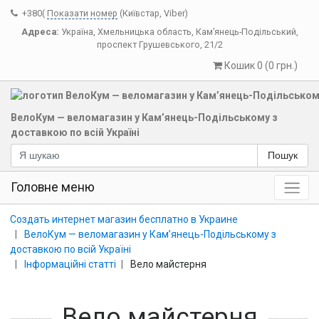
+380(
Показати номер
(Київстар, Viber)
Адреса:
Україна
,
Хмельницька область
,
Кам’янець-Подільський
,
проспект Грушевського, 21/2
Кошик 0 (0 грн.)
ВелоКум — веломагазин у Кам’янець-Подільському з
доставкою по всій Україні
Пошук
Головне меню
Создать интернет магазин бесплатно в Украине
ВелоКум — веломагазин у Кам’янець-Подільському з
доставкою по всій Україні
Інформаційні статті
Вело майстерня
Вело майстерня