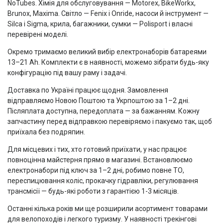
NoTubes. Хімія для обслуговування — Motorex, BikeWorkx,
Brunox, Maxima. Світло — Fenix і Onride, насоси й інструмент —
Silca і Sigma, крила, багажники, сумки — Polisport і власні
перевірені моделі.
Окремо тримаємо великий вибір електронаборів батареями
13–21 Ah. Комплекти є в наявності, можемо зібрати будь-яку
конфігурацію під вашу раму і задачі.
Доставка по Україні працює щодня. Замовлення
відправляємо Новою Поштою та Укрпоштою за 1–2 дні.
Післяплата доступна, передоплата — за бажанням. Кожну
запчастину перед відправкою перевіряємо і пакуємо так, щоб
приїхала без подряпин.
Для місцевих і тих, хто готовий приїхати, у нас працює
повноцінна майстерня прямо в магазині. Встановлюємо
електронабори під ключ за 1–2 дні, робимо повне ТО,
переспицювання коліс, прокачку гідравліки, регулювання
трансмісії — будь-які роботи з гарантією 1-3 місяців.
Останні кілька років ми ще розширили асортимент товарами
для велопоходів і легкого туризму. У наявності трекінгові