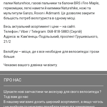
палки Naturehice, газові пальники та балони BRS і Fire-Maple,
гермомішки, легкі намети й килимки Naturehike, ножі та
мультитули Ganzo, Roxon і Adimanti. Це дозволяє закрити
більшість потреб велотуриста в одному місці.
Весь актуальний асортимент і ціни — на сайті.
Телефон / Viber / Telegram: 068-818-5883 (Сергій)
Адреса: м. Кам’янець-Подільський, проспект Грушевського,
21/2
ВелоКум — місце, де є все необхідне для велосипеда і трохи
більше.
Чекаємо вашого дзвінка чи візиту.
ПРО НАС
Шукаєте нові запчастини чи аксесуар для свого велосипеда ?
Тоді вам до нас
В нашому магазині досить широкий асортимент, а якщо чогось
і не знайшли то можливо придбати товар під замовлення.