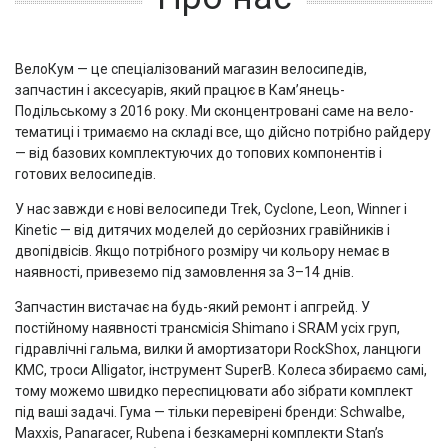
ВелоКум — це спеціалізований магазин велосипедів,
запчастин і аксесуарів, який працює в Кам’янець-
Подільському з 2016 року. Ми сконцентровані саме на вело-
тематиці і тримаємо на складі все, що дійсно потрібно райдеру
— від базових комплектуючих до топових компонентів і
готових велосипедів.
У нас завжди є нові велосипеди Trek, Cyclone, Leon, Winner і
Kinetic — від дитячих моделей до серйозних гравійників і
двопідвісів. Якщо потрібного розміру чи кольору немає в
наявності, привеземо під замовлення за 3–14 днів.
Запчастин вистачає на будь-який ремонт і апгрейд. У
постійному наявності трансмісія Shimano і SRAM усіх груп,
гідравлічні гальма, вилки й амортизатори RockShox, ланцюги
KMC, троси Alligator, інструмент SuperB. Колеса збираємо самі,
тому можемо швидко переспицювати або зібрати комплект
під ваші задачі. Гума — тільки перевірені бренди: Schwalbe,
Maxxis, Panaracer, Rubena і безкамерні комплекти Stan’s