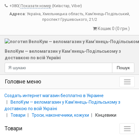
+380(
Показати номер
(Київстар, Viber)
Адреса:
Україна
,
Хмельницька область
,
Кам’янець-Подільський
,
проспект Грушевського, 21/2
Кошик 0 (0 грн.)
ВелоКум — веломагазин у Кам’янець-Подільському з
доставкою по всій Україні
Пошук
Головне меню
Создать интернет магазин бесплатно в Украине
ВелоКум — веломагазин у Кам’янець-Подільському з
доставкою по всій Україні
Товари
Троси, наконечники, кожухи
Кінцевики
Товари