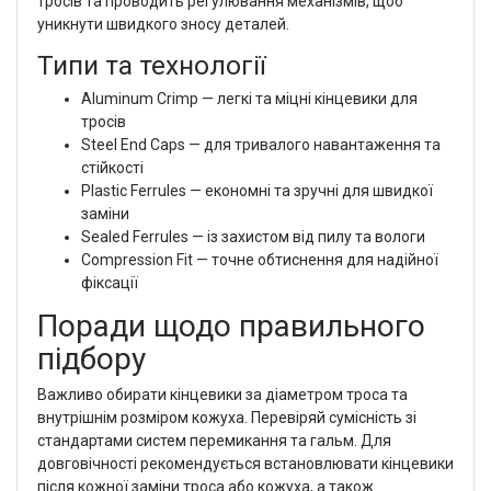
тросів та проводить регулювання механізмів, щоб
уникнути швидкого зносу деталей.
Типи та технології
Aluminum Crimp — легкі та міцні кінцевики для
тросів
Steel End Caps — для тривалого навантаження та
стійкості
Plastic Ferrules — економні та зручні для швидкої
заміни
Sealed Ferrules — із захистом від пилу та вологи
Compression Fit — точне обтиснення для надійної
фіксації
Поради щодо правильного
підбору
Важливо обирати кінцевики за діаметром троса та
внутрішнім розміром кожуха. Перевіряй сумісність зі
стандартами систем перемикання та гальм. Для
довговічності рекомендується встановлювати кінцевики
після кожної заміни троса або кожуха, а також