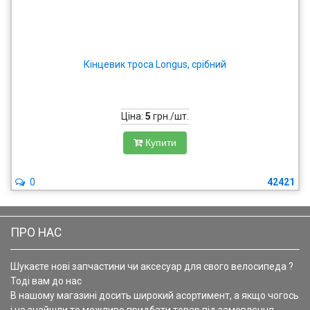
Кінцевик троса Longus, срібний
Ціна:
5
грн./шт.
Купити
0
42421
ПРО НАС
Шукаєте нові запчастини чи аксесуар для свого велосипеда ?
Тоді вам до нас
В нашому магазині досить широкий асортимент, а якщо чогось