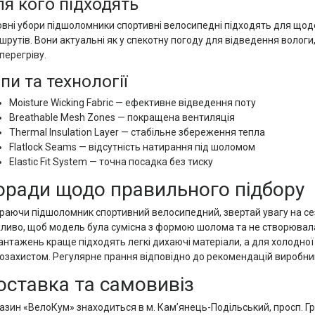
я кого підходять
овні убори підшоломники спортивні велосипедні підходять для щоде
шрутів. Вони актуальні як у спекотну погоду для відведення вологи
перегріву.
пи та технології
Moisture Wicking Fabric — ефективне відведення поту
Breathable Mesh Zones — покращена вентиляція
Thermal Insulation Layer — стабільне збереження тепла
Flatlock Seams — відсутність натирання під шоломом
Elastic Fit System — точна посадка без тиску
оради щодо правильного підбору
раючи підшоломник спортивний велосипедний, звертай увагу на сезо
ливо, щоб модель була сумісна з формою шолома та не створювала
антажень краще підходять легкі дихаючі матеріали, а для холодної
розахистом. Регулярне прання відповідно до рекомендацій виробник
оставка та самовивіз
азин «ВелоКум» знаходиться в м. Кам’янець-Подільський, просп. Г