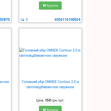
Купити
03870
0
6936116100034
ваючою
Головний убір ONRIDE Сontour 2.0 із
світловідбиваючою смужкою
Ціна:
150
грн./шт.
Купити