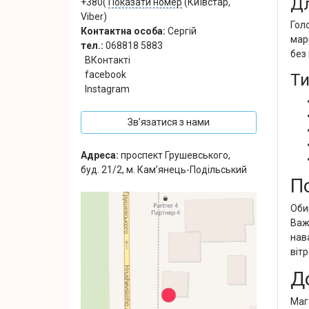
Дл
+380(
Показати номер
(Київстар,
Viber)
Гол
Контактна особа:
Сергій
мар
тел.:
068818 5883
без 
ВКонтакті
facebook
Ти
Instagram
Зв’язатися з нами
Адреса:
проспект Грушевського,
буд. 21/2, м. Кам’янець-Подільський
П
Оби
Важ
нав
віт
Д
Маг