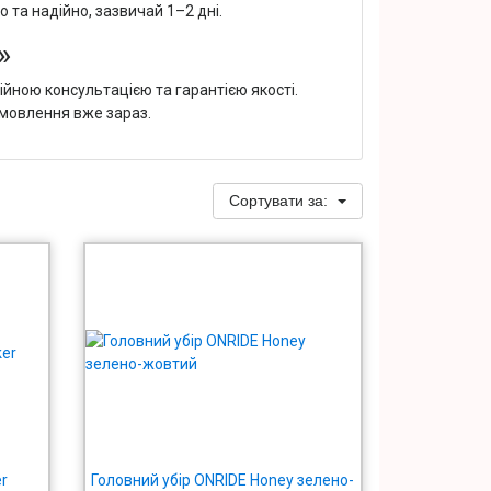
 та надійно, зазвичай 1–2 дні.
»
йною консультацією та гарантією якості.
амовлення вже зараз.
Сортувати за:
r
Головний убір ONRIDE Honey зелено-