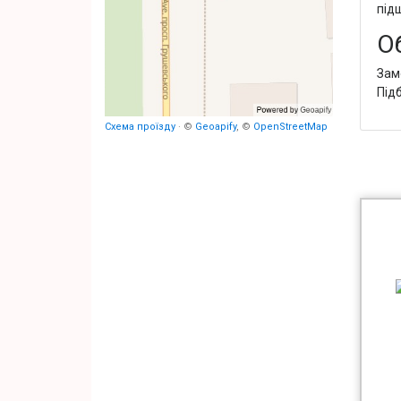
під
О
Зам
Під
Схема проїзду
· ©
Geoapify
, ©
OpenStreetMap