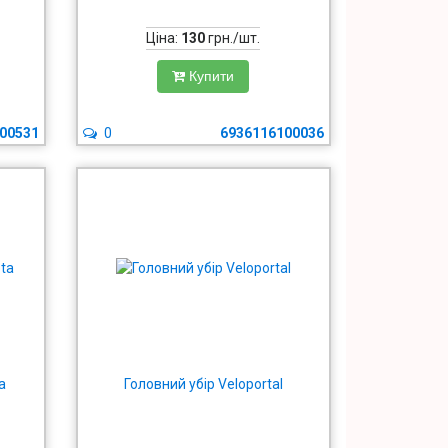
Ціна:
130
грн./шт.
Купити
00531
0
6936116100036
a
Головний убір Veloportal