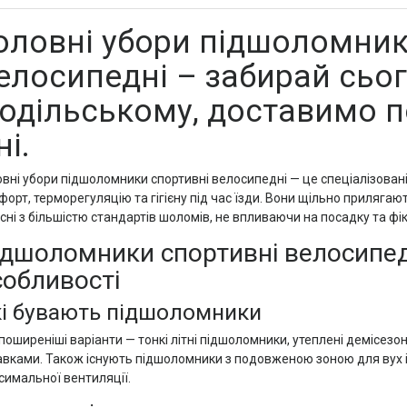
оловні убори підшоломник
елосипедні – забирай сьог
одільському, доставимо по
ні.
овні убори підшоломники спортивні велосипедні — це спеціалізовані
орт, терморегуляцію та гігієну під час їзди. Вони щільно прилягаю
сні з більшістю стандартів шоломів, не впливаючи на посадку та фі
ідшоломники спортивні велосипедні
собливості
і бувають підшоломники
оширеніші варіанти — тонкі літні підшоломники, утеплені демісезонн
авками. Також існують підшоломники з подовженою зоною для вух і
симальної вентиляції.