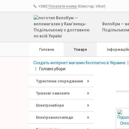
+380(
Показати номер
(Київстар, Viber)
ВелоКум — ве
Подільському
Головна
Товари
Інформаційн
Создать интернет магазин бесплатно в Украине
Головні убори
Туристичне спорядження
+
Трюкові самокати
+
Електронабори
+
Електровелосипеди
+