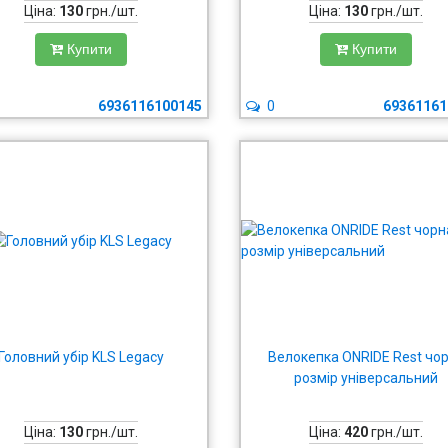
Ціна:
130
грн./шт.
Ціна:
130
грн./шт.
Купити
Купити
6936116100145
0
69361161
Головний убір KLS Legacy
Велокепка ONRIDE Rest чо
розмір універсальний
Ціна:
130
грн./шт.
Ціна:
420
грн./шт.