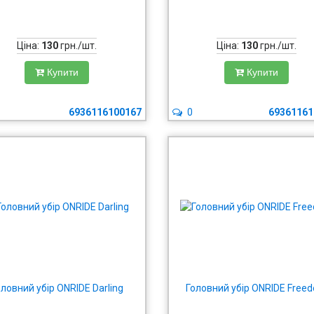
Ціна:
130
грн./шт.
Ціна:
130
грн./шт.
Купити
Купити
6936116100167
0
69361161
оловний убір ONRIDE Darling
Головний убір ONRIDE Free