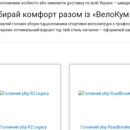
шоломники особисто або замовити доставку по всій Україні — швидко
бирай комфорт разом із «ВелоКум
овляй головні убори підшоломники спортивні велосипедні з професі
беремо оптимальний варіант під твій стиль катання — оформлюй з
Головний убір R2 Legacy
Головний убір RoadBreake