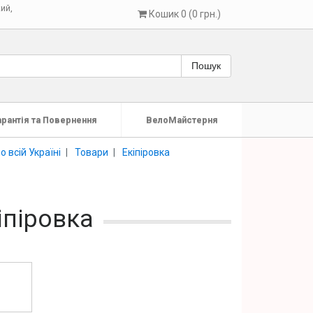
кий
,
Кошик 0 (0 грн.)
Пошук
арантія та Повернення
ВелоМайстерня
 всій Україні
Товари
Екіпіровка
іпіровка