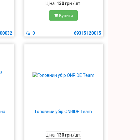
Ціна:
130
грн./шт.
Купити
00032
0
69315120015
рна
Головний убір ONRIDE Team
Ціна:
130
грн./шт.