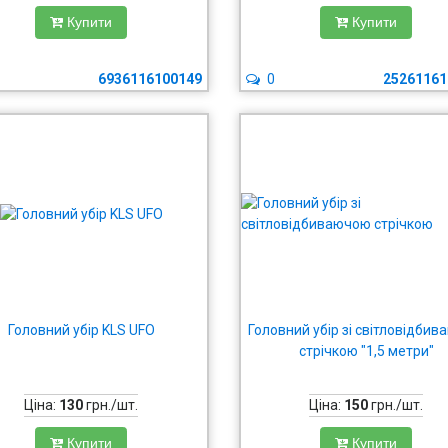
Купити
Купити
6936116100149
0
25261161
Головний убір KLS UFO
Головний убір зі світловідби
стрічкою "1,5 метри"
Ціна:
130
грн./шт.
Ціна:
150
грн./шт.
Купити
Купити