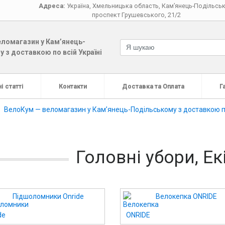
Адреса:
Україна
,
Хмельницька область
,
Кам’янець-Подільсь
проспект Грушевського, 21/2
ломагазин у Кам’янець-
 з доставкою по всій Україні
і статті
Контакти
Доставка та Оплата
Г
ВелоКум — веломагазин у Кам’янець-Подільському з доставкою по
Головні убори, Ек
Підшоломники Onride
Велокепка ONRIDE