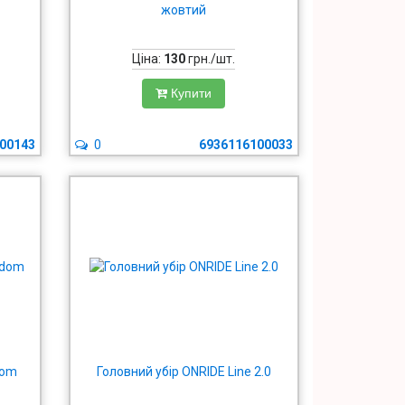
жовтий
Ціна:
130
грн./шт.
Купити
00143
0
6936116100033
dom
Головний убір ONRIDE Line 2.0