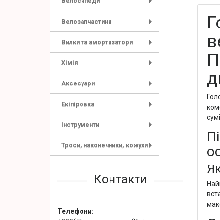
Велосипеди
+
Г
Велозапчастини
+
в
Вилки та амортизатори
+
П
Хімія
+
д
Аксесуари
+
Гол
Екіпіровка
комф
+
сумі
Інструменти
П
+
Троси, наконечники, кожухи
о
+
Як
Контакти
Найп
вст
мак
Телефони: