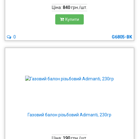
Ціна:
840
грн./шт.
Купити
0
G6805-BK
Газовий балон різьбовий Adimanti, 230гр
Ціна:
190
грн./шт.