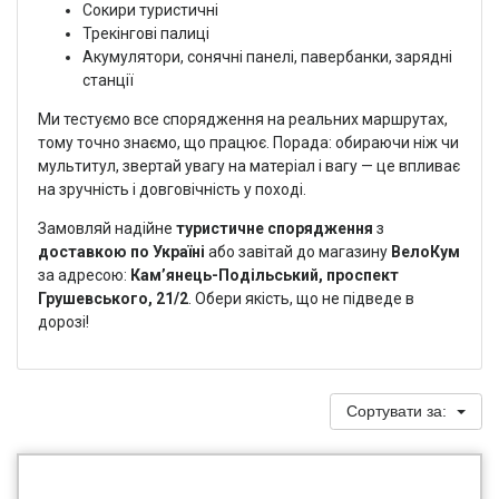
Сокири туристичні
Трекінгові палиці
Акумулятори, сонячні панелі, павербанки, зарядні
станції
Ми тестуємо все спорядження на реальних маршрутах,
тому точно знаємо, що працює. Порада: обираючи ніж чи
мультитул, звертай увагу на матеріал і вагу — це впливає
на зручність і довговічність у поході.
Замовляй надійне
туристичне спорядження
з
доставкою по Україні
або завітай до магазину
ВелоКум
за адресою:
Кам’янець-Подільський, проспект
Грушевського, 21/2
. Обери якість, що не підведе в
дорозі!
Сортувати за: