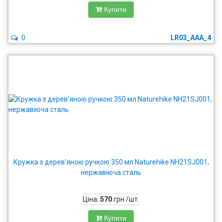
Купити
0
LR03_AAA_4
Кружка з дерев'яною ручкою 350 мл Naturehike NH21SJ001,
нержавіюча сталь
Ціна:
570
грн./шт.
Купити