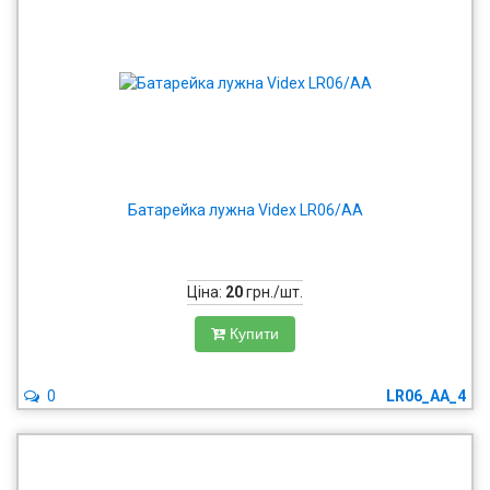
Батарейка лужна Videx LR06/AA
Ціна:
20
грн./шт.
Купити
0
LR06_AA_4