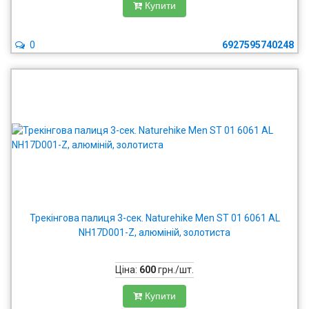
Купити
0
6927595740248
Трекінгова палиця 3-сек. Naturehike Men ST 01 6061 AL
NH17D001-Z, алюміній, золотиста
Ціна:
600
грн./шт.
Купити