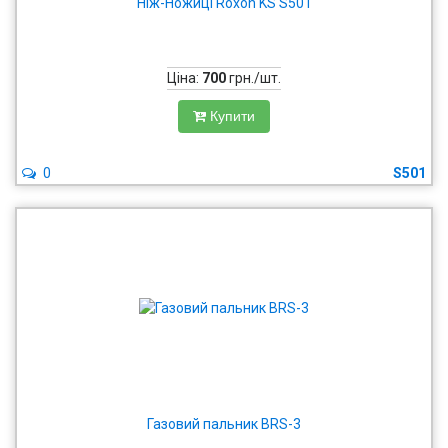
Ніж-Ножиці Roxon KS S501
Ціна:
700
грн./шт.
Купити
0
S501
Газовий пальник BRS-3