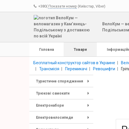
+380(
Показати номер
(Київстар, Viber)
ВелоКум — ве
Подільському
Головна
Товари
Інформаційн
Бесплатный конструктор сайтов в Украине
Вел
Трансмісія
Перемикачі
Ревошифти
Грі
Туристичне спорядження
+
Трюкові самокати
+
Електронабори
+
Електровелосипеди
+