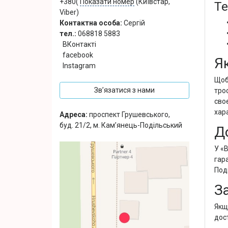
+380(
Показати номер
(Київстар,
Те
Viber)
Контактна особа:
Сергій
тел.:
068818 5883
ВКонтакті
facebook
Я
Instagram
Щоб
Зв’язатися з нами
трос
сво
хар
Адреса:
проспект Грушевського,
буд. 21/2, м. Кам’янець-Подільський
Д
У «
гар
Поді
З
Якщ
дос