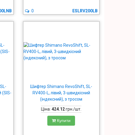
00LNB
0
ESLRV200LB
 SL-
Шифтер Shimano RevoShift, SL-
 (SIS-
RV400-L, лівий, 3-швидкісний
(індексний), з тросом
Ціна:
424.12
грн./шт.
Купити