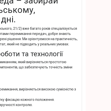
еда – забирай
ьському,
дні.
ького, 21/2) вже багато років спеціалізується
артами перемикання передач, добре знають
ені рішення. Ми орієнтуємося на практичність,
тат, який не підводить у реальних умовах.
оботи та технології
миканням, який вирізняється простотою
омпонентів, що забезпечують точність зміни
емикання, вирізняється високою сумісністю з
ітку фіксацію кожного положення.
зручності контролю.