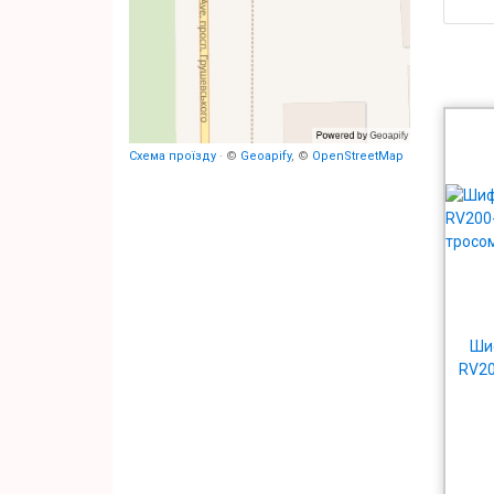
Схема проїзду
· ©
Geoapify
, ©
OpenStreetMap
Шиф
RV20