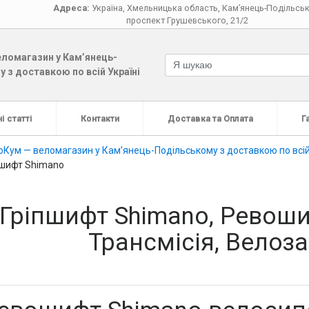
Адреса:
Україна
,
Хмельницька область
,
Кам’янець-Подільсь
проспект Грушевського, 21/2
ломагазин у Кам’янець-
 з доставкою по всій Україні
і статті
Контакти
Доставка та Оплата
Г
оКум — веломагазин у Кам’янець-Подільському з доставкою по всій
пшифт Shimano
Гріпшифт Shimano, Ревоши
Трансмісія, Велоз