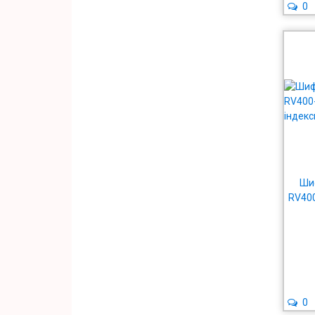
0
Шиф
RV400
0