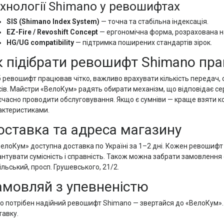
хнології Shimano у ревошифтах
SIS (Shimano Index System)
— точна та стабільна індексація.
EZ-Fire / Revoshift Concept
— ергономічна форма, розрахована на
HG/UG compatibility
— підтримка поширених стандартів зірок.
к підібрати ревошифт Shimano пр
 ревошифт працював чітко, важливо врахувати кількість передач, с
ів. Майстри «ВелоКум» радять обирати механізм, що відповідає серії
єчасно проводити обслуговування. Якщо є сумніви — краще взяти к
актеристиками.
оставка та адреса магазину
ВелоКум» доступна доставка по Україні за 1–2 дні. Кожен ревошиф
антувати сумісність і справність. Також можна забрати замовлення 
льський, просп. Грушевського, 21/2.
амовляй з упевненістю
о потрібен надійний ревошифт Shimano — звертайся до «ВелоКум»
тавку.