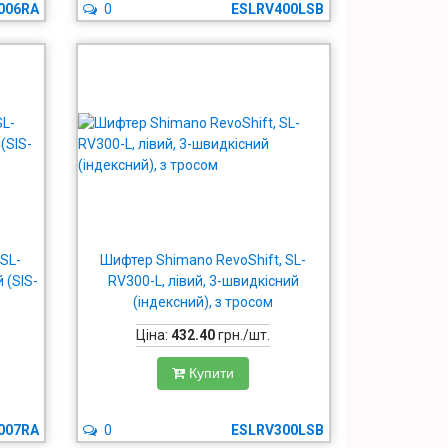
006RA
0
ESLRV400LSB
 SL-
Шифтер Shimano RevoShift, SL-
 (SIS-
RV300-L, лівий, 3-швидкісний
(індексний), з тросом
Ціна:
432.40
грн./шт.
Купити
007RA
0
ESLRV300LSB