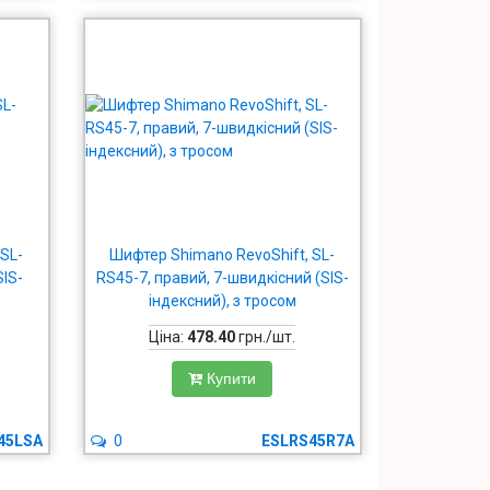
 SL-
Шифтер Shimano RevoShift, SL-
SIS-
RS45-7, правий, 7-швидкісний (SIS-
індексний), з тросом
Ціна:
478.40
грн./шт.
Купити
45LSA
0
ESLRS45R7A