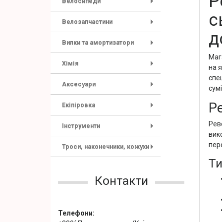
Р
Велосипеди
+
с
Велозапчастини
+
д
Вилки та амортизатори
+
Маг
Хімія
на 
+
спе
Аксесуари
сумі
+
Р
Екіпіровка
+
Рев
Інструменти
+
вик
пере
Троси, наконечники, кожухи
+
Ти
Контакти
Телефони: