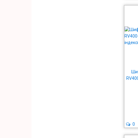
Шиф
RV400
0