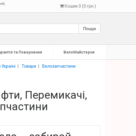
кий
,
Кошик 0 (0 грн.)
Пошук
арантія та Повернення
ВелоМайстерня
 Україні
Товари
Велозапчастини
фти, Перемикачі,
апчастини