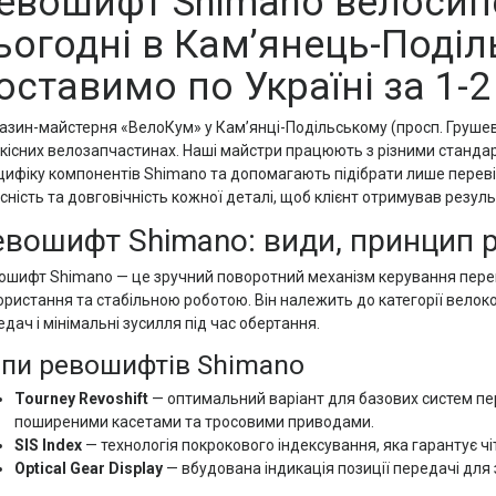
евошифт Shimano велосип
ьогодні в Кам’янець-Поділ
оставимо по Україні за 1-2 
азин-майстерня «ВелоКум» у Кам’янці-Подільському (просп. Грушевс
якісних велозапчастинах. Наші майстри працюють з різними станд
цифіку компонентів Shimano та допомагають підібрати лише перевір
сність та довговічність кожної деталі, щоб клієнт отримував резуль
евошифт Shimano: види, принцип р
ошифт Shimano — це зручний поворотний механізм керування пере
ористання та стабільною роботою. Він належить до категорії велок
дач і мінімальні зусилля під час обертання.
пи ревошифтів Shimano
Tourney Revoshift
— оптимальний варіант для базових систем пер
поширеними касетами та тросовими приводами.
SIS Index
— технологія покрокового індексування, яка гарантує ч
Optical Gear Display
— вбудована індикація позиції передачі для 