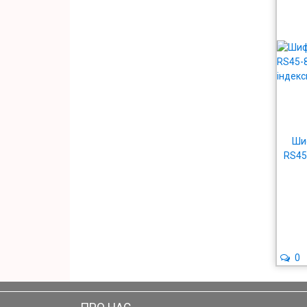
Шиф
RS45-
0