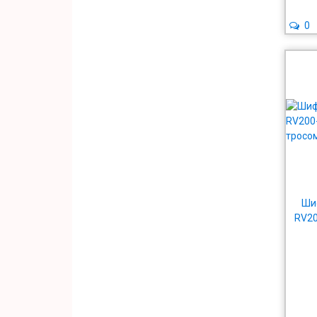
0
Шиф
RV20