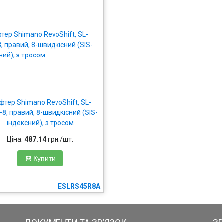
тер Shimano RevoShift, SL-
8, правий, 8-швидкісний (SIS-
індексний), з тросом
Ціна:
487.14
грн./шт.
Купити
ESLRS45R8A