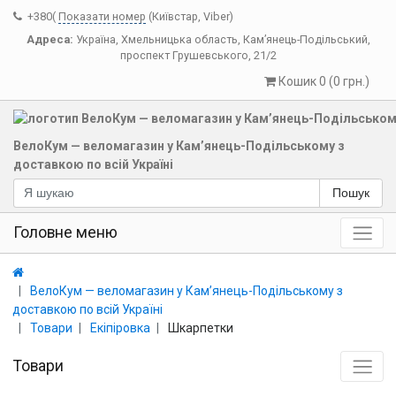
+380(
Показати номер
(Київстар, Viber)
Адреса:
Україна
,
Хмельницька область
,
Кам’янець-Подільський
,
проспект Грушевського, 21/2
Кошик 0 (0 грн.)
ВелоКум — веломагазин у Кам’янець-Подільському з
доставкою по всій Україні
Пошук
Головне меню
ВелоКум — веломагазин у Кам’янець-Подільському з
доставкою по всій Україні
Товари
Екіпіровка
Шкарпетки
Товари