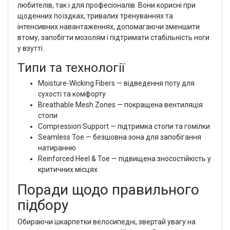
любителів, так і для професіоналів. Вони корисні при
щоденних поїздках, тривалих тренуваннях та
інтенсивних навантаженнях, допомагаючи зменшити
втому, запобігти мозолям і підтримати стабільність ноги
у взутті.
Типи та технології
Moisture-Wicking Fibers — відведення поту для
сухості та комфорту
Breathable Mesh Zones — покращена вентиляція
стопи
Compression Support — підтримка стопи та гомілки
Seamless Toe — безшовна зона для запобігання
натиранню
Reinforced Heel & Toe — підвищена зносостійкість у
критичних місцях
Поради щодо правильного
підбору
Обираючи шкарпетки велосипедні, звертай увагу на