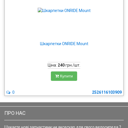
Шкарпетки ONRIDE Mount
Ціна:
240
грн./шт.
Купити
0
2526116103909
ПРО НАС
Шукаєте нові запчастини чи аксесуар для свого велосипеда ?