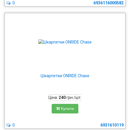
0
6936116000582
Шкарпетки ONRIDE Chase
Ціна:
240
грн./шт.
Купити
0
6931610119