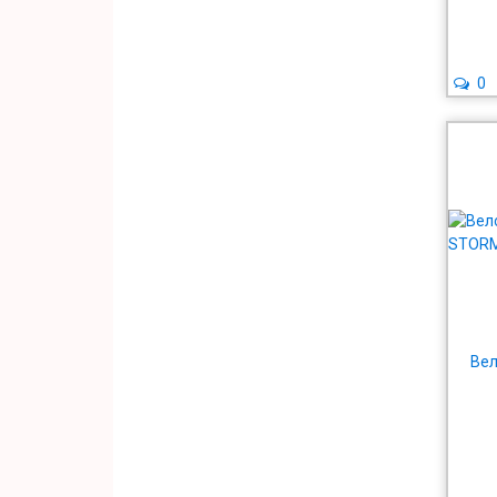
0
Вел