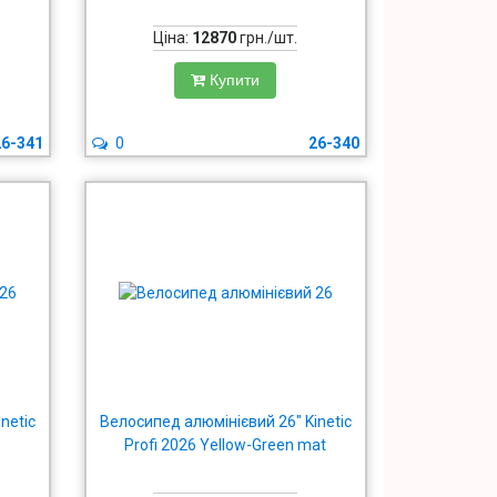
Ціна:
12870
грн./шт.
Купити
26-341
0
26-340
netic
Велосипед алюмінієвий 26" Kinetic
й
Profi 2026 Yellow-Green mat