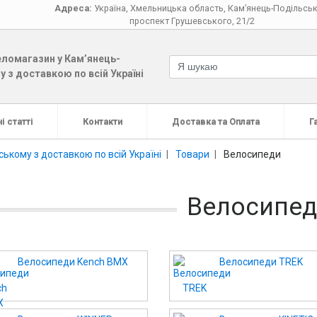
Адреса:
Україна
,
Хмельницька область
,
Кам’янець-Подільсь
проспект Грушевського, 21/2
ломагазин у Кам’янець-
 з доставкою по всій Україні
і статті
Контакти
Доставка та Оплата
Г
ькому з доставкою по всій Україні
Товари
Велосипеди
Велосипе
Велосипеди Kench BMX
Велосипеди TREK