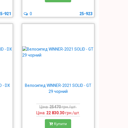
25-921
0
25-923
 - DX
Велосипед WINNER-2021 SOLID - GT
29 чорний
Ціна:
25470
грн./шт.
Ціна:
22 830.30
грн./шт.
Купити