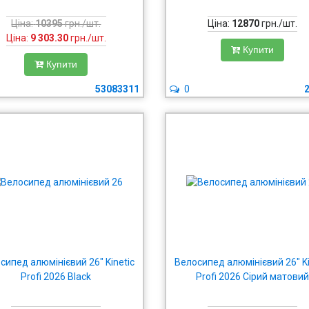
Ціна:
10395
грн./шт.
Ціна:
12870
грн./шт.
Ціна:
9 303.30
грн./шт.
Купити
Купити
53083311
0
сипед алюмінієвий 26" Kinetic
Велосипед алюмінієвий 26" Ki
Profi 2026 Black
Profi 2026 Сірий матови