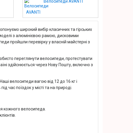
Велосипеди AVANTI
понуємо широкий вибір класичних та гірських
 моделі з алюмінієвою рамою, дисковими
педи пройшли перевірку у власній майстерні з
собисто переглянути велосипеди, протестувати
раїні здійснюється через Нову Пошту, включно з
Наші велосипеди вагою від 12 до 16 кг і
ід час поїздок у місті та на природі.
ня кожного велосипеда.
лієнтів.