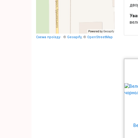
двор
Ува
вел
Схема проїзду
· ©
Geoapify
, ©
OpenStreetMap
Ве