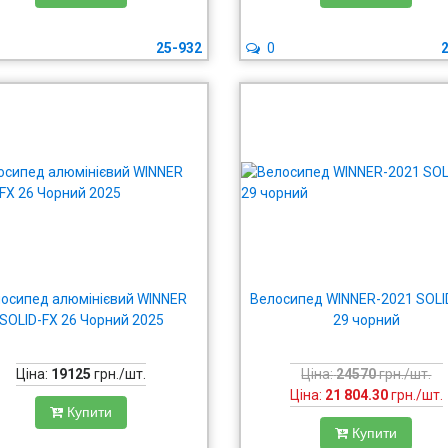
25-932
0
осипед алюмінієвий WINNER
Велосипед WINNER-2021 SOLID
SOLID-FX 26 Чорний 2025
29 чорний
Ціна:
19125
грн./шт.
Ціна:
24570
грн./шт.
Ціна:
21 804.30
грн./шт.
Купити
Купити