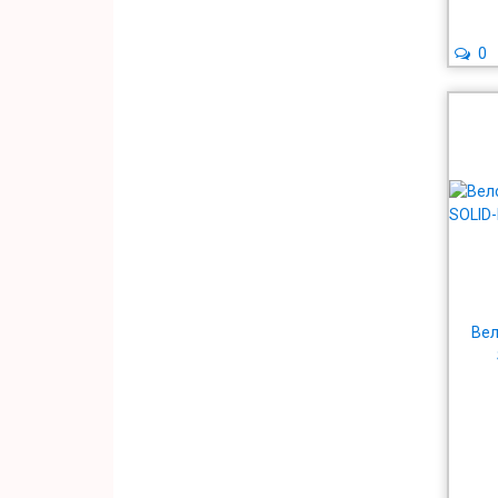
0
Вел