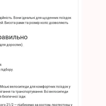
надійність. Вони ідеальні для щоденних поїздок
й. Висота рами та розмір коліс дозволяють
правильно
для дорослих).
в.
підбору.
. Міські велосипеди для комфортних поїздок у
рігання та транспортування. Всі велосипеди
 безпечної їзди.
ого 21/2 — підберемо за ростом, протестуєш у