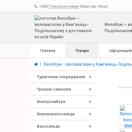
+380(
Показати номер
(Київстар, Viber)
ВелоКум — ве
Подільському
Головна
Товари
Інформаційн
ВелоКум — веломагазин у Кам’янець-Подільс
Туристичне спорядження
+
Трюкові самокати
+
Електронабори
+
Електровелосипеди
+
Велосипеди
+