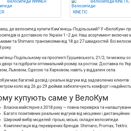
Велосипеди WINNER
Велосипеди KINETIC
аєш, де велосипед купити Кам’янець-Подільський? У «ВелоКум» про
осипедів із доставкою по Україні 1–2 дні. Наш асортимент включає
ьмами та Shimano трансмісіями від 18 до 27 швидкостей. Всі велоси
 року.
ам’янці-Подільському на проспекті Грушевського, 21/2, ти можеш о
а дворі та підібрати оптимальний розмір за ростом. Доставка по Ук
вом, Львовом, Одесою та Харковом, навіть у віддалені села.
Кум має багатий досвід і реальні відгуки від задоволених клієнтів. 
етром коліс від 26 до 29 дюймів забезпечують комфорт і надійність п
ому купують саме у ВелоКум
Власна майстерня з 2018 року — повна перевірка та налаштуван
Багато позитивних реальних відгуків від місцевих і дистанційних к
Широкий вибір моделей: гірські, міські, складні велосипеди.
Комплектація від перевірених брендів: Shimano, Promax, Tektro.