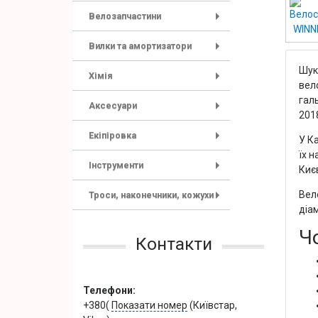
Велозапчастини
+
Вилки та амортизатори
+
Шук
Хімія
вел
+
гал
Аксесуари
2018
+
Екіпіровка
У К
+
їх н
Інструменти
Киє
+
Вело
Троси, наконечники, кожухи
+
діам
Ч
Контакти
Телефони:
+380(
Показати номер
(Київстар,