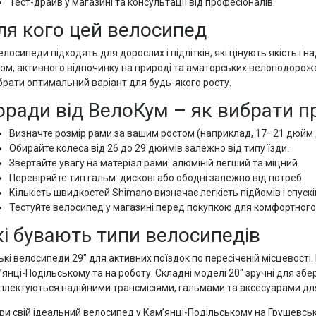
Тест-драйв у магазині та консультації від професіоналів.
ля кого цей велосипед
елосипеди підходять для дорослих і підлітків, які цінують якість і 
том, активного відпочинку на природі та аматорських велоподороже
ібрати оптимальний варіант для будь-якого росту.
оради від ВелоКум – як вибрати 
Визначте розмір рами за вашим ростом (наприклад, 17–21 дюйм 
Обирайте колеса від 26 до 29 дюймів залежно від типу їзди.
Звертайте увагу на матеріал рами: алюміній легший та міцний.
Перевіряйте тип гальм: дискові або ободні залежно від потреб.
Кількість швидкостей Shimano визначає легкість підйомів і спускі
Тестуйте велосипед у магазині перед покупкою для комфортного 
кі бувають типи велосипедів
ькі велосипеди 29" для активних поїздок по пересіченій місцевості
янці-Подільському та на роботу. Складні моделі 20" зручні для збе
плектуються надійними трансмісіями, гальмами та аксесуарами для
ри свій ідеальний велосипед у Кам’янці-Подільському на Грушевськ