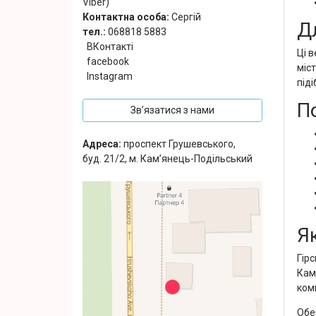
Viber)
Контактна особа:
Сергій
Д
тел.:
068818 5883
ВКонтакті
Ці в
facebook
міс
Instagram
під
П
Зв’язатися з нами
Адреса:
проспект Грушевського,
буд. 21/2, м. Кам’янець-Подільський
Я
Гірс
Кам’
ком
Обе