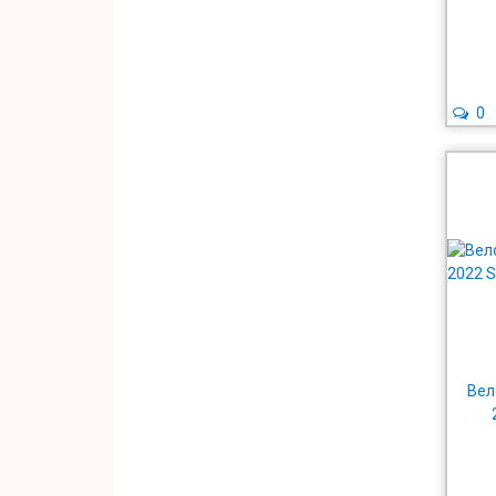
0
Вел