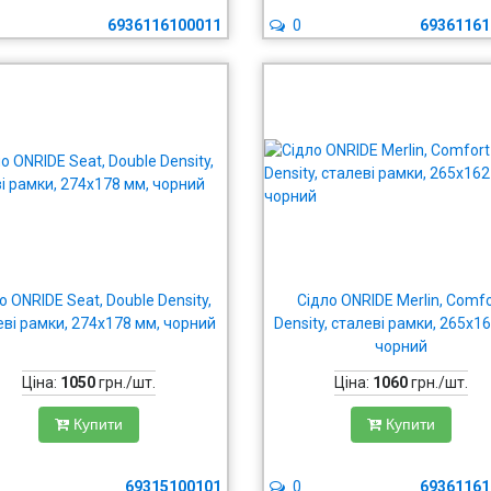
6936116100011
0
69361161
о ONRIDE Seat, Double Density,
Сідло ONRIDE Merlin, Comfo
еві рамки, 274x178 мм, чорний
Density, сталеві рамки, 265x1
чорний
Ціна:
1050
грн./шт.
Ціна:
1060
грн./шт.
Купити
Купити
69315100101
0
69361161