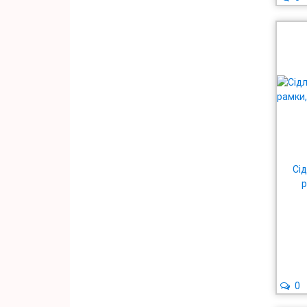
Сід
р
0