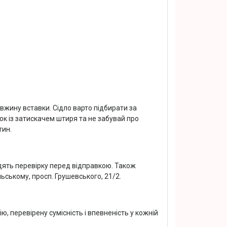
жину вставки. Сідло варто підбирати за
ок із затискачем штиря та не забувай про
тин.
одять перевірку перед відправкою. Також
ському, просп. Грушевського, 21/2.
, перевірену сумісність і впевненість у кожній