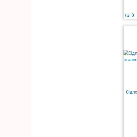
0
Сідло