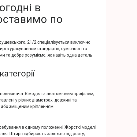
огодні в
оставимо по
рушевського, 21/2 спеціалізується виключно
рі з урахуванням стандартів, сумісності та
 та добре розуміємо, як навіть одна деталь
категорії
повнювача. Є моделі з анатомічним профілем,
лені у різних діаметрах, довжині та
м або зміщеним кріпленням.
еребування в одному положенні. Жорсткі моделі
илля. Штирі підбирають залежно від росту,