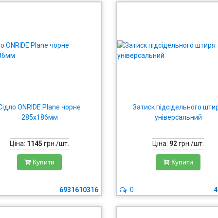
Сідло ONRIDE Plane чорне
Затиск підсідельного шти
285х186мм
універсальний
Ціна:
1145
грн./шт.
Ціна:
92
грн./шт.
Купити
Купити
6931610316
0
4