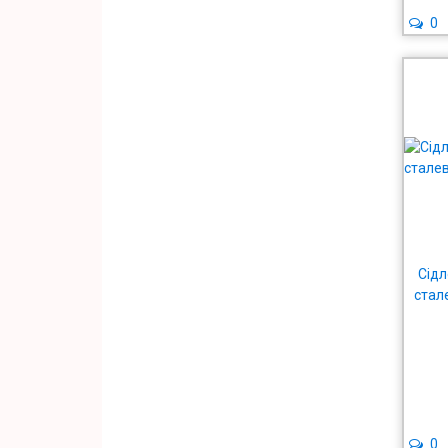
0
Сідл
стал
0