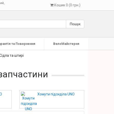
кий
,
Кошик 0 (0 грн.)
Пошук
арантія та Повернення
ВелоМайстерня
Сідла та штирі
озапчастини
NО
Хомути підсиділа UNО