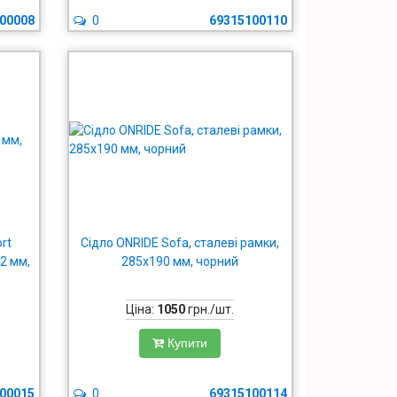
00008
0
69315100110
rt
Сідло ONRIDE Sofa, сталеві рамки,
62 мм,
285x190 мм, чорний
Ціна:
1050
грн./шт.
Купити
00015
0
69315100114