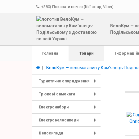
+380(
Показати номер
(Київстар, Viber)
ВелоКум — ве
Подільському
Головна
Товари
Інформаційн
ВелоКум — веломагазин у Кам’янець-Подільс
Туристичне спорядження
+
Трюкові самокати
+
Електронабори
+
Електровелосипеди
+
Велосипеди
+