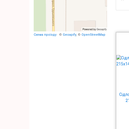
Схема проїзду
· ©
Geoapify
, ©
OpenStreetMap
Сідло
2