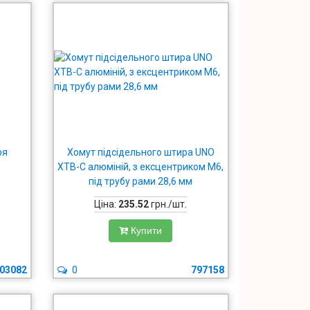
ря
Хомут підсідельного штира UNO
XTB-C алюміній, з ексцентриком М6,
під трубу рами 28,6 мм
Ціна:
235.52
грн./шт.
Купити
03082
0
797158