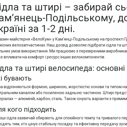
ідла та штирі – забирай сь
ам’янець-Подільському, д
країні за 1-2 дні.
азин-майстерня «ВелоКум» у Кам’янці-Подільському на проспекті Г
кісних велозапчастинах. Наш досвід дозволяє підібрати сідла та шти
льних умов використання. Ми працюємо з перевіреними виробниками
е впливати на комфорт і ресурс інших велокомпонентів.
дла та штирі велосипеда: основні 
і бувають
ла відрізняються формою, шириною, жорсткістю основи та типом на
тральним каналом або посиленою задньою частиною. Штирі представ
еріалах — алюміній, карбон, сталь. Також існують варіанти з прями
я кого підходить
кіші сідла зазвичай обирають для спокійного темпу та тривалого п
ходять тим, хто цінує стабільну посадку та ефективну передачу зус