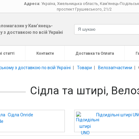
Адреса:
Україна
,
Хмельницька область
,
Кам’янець-Подільсь
проспект Грушевського, 21/2
ломагазин у Кам’янець-
 з доставкою по всій Україні
і статті
Контакти
Доставка та Оплата
Г
ькому з доставкою по всій Україні
Товари
Велозапчастини
Сідла та штирі, Вел
Сідла Onride
Підсидільні штирі U