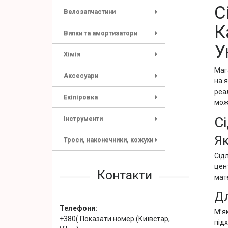
С
Велозапчастини
+
К
Вилки та амортизатори
+
У
Хімія
+
Маг
Аксесуари
на я
+
реа
Екіпіровка
мож
+
Сі
Інструменти
+
Як
Троси, наконечники, кожухи
+
Сід
цен
Контакти
мат
Дл
Телефони:
М’я
+380(
Показати номер
(Київстар,
під