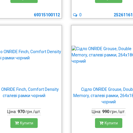
69315100112
0
25261161
 ONRIDE Finch, Comfort Density
Сідло ONRIDE Grouse, Doub
сталеві рамки чорний
Memory, сталеві рамки, 264x1
чорний
Ціна:
970
грн./шт.
Ціна:
990
грн./шт.
Купити
Купити