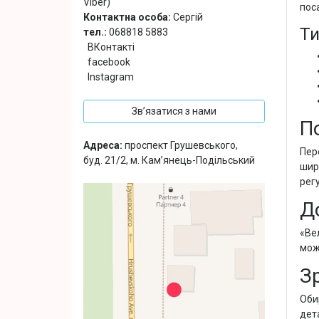
Viber)
пос
Контактна особа:
Сергій
Ти
тел.:
068818 5883
ВКонтакті
facebook
Instagram
Зв’язатися з нами
П
Адреса:
проспект Грушевського,
Пер
буд. 21/2, м. Кам’янець-Подільський
шир
рег
Д
«Ве
мож
З
Оби
дет