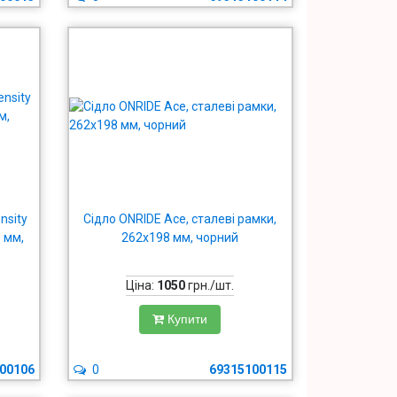
nsity
Сідло ONRIDE Ace, сталеві рамки,
0 мм,
262x198 мм, чорний
Ціна:
1050
грн./шт.
Купити
00106
0
69315100115