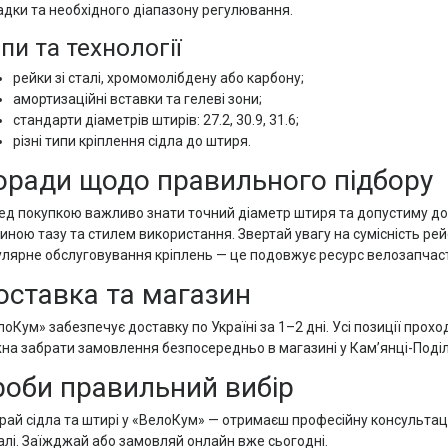
адки та необхідного діапазону регулювання.
пи та технології
рейки зі сталі, хромомолібдену або карбону;
амортизаційні вставки та гелеві зони;
стандарти діаметрів штирів: 27.2, 30.9, 31.6;
різні типи кріплення сідла до штиря.
оради щодо правильного підбору
ед покупкою важливо знати точний діаметр штиря та допустиму дов
иною тазу та стилем використання. Звертай увагу на сумісність рей
улярне обслуговування кріплень — це подовжує ресурс велозапчас
оставка та магазин
лоКум» забезпечує доставку по Україні за 1–2 дні. Усі позиції прох
на забрати замовлення безпосередньо в магазині у Кам’янці-Поділь
роби правильний вибір
рай сідла та штирі у «ВелоКум» — отримаєш професійну консультацію
алі. Заїжджай або замовляй онлайн вже сьогодні.