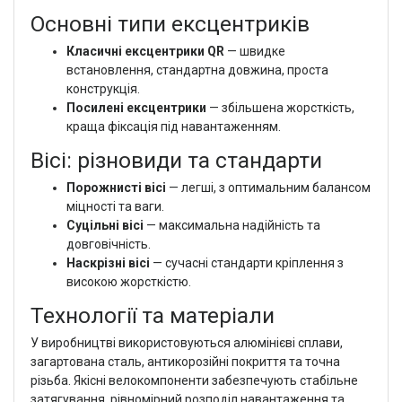
Основні типи ексцентриків
Класичні ексцентрики QR
— швидке
встановлення, стандартна довжина, проста
конструкція.
Посилені ексцентрики
— збільшена жорсткість,
краща фіксація під навантаженням.
Вісі: різновиди та стандарти
Порожнисті вісі
— легші, з оптимальним балансом
міцності та ваги.
Суцільні вісі
— максимальна надійність та
довговічність.
Наскрізні вісі
— сучасні стандарти кріплення з
високою жорсткістю.
Технології та матеріали
У виробництві використовуються алюмінієві сплави,
загартована сталь, антикорозійні покриття та точна
різьба. Якісні велокомпоненти забезпечують стабільне
затягування, рівномірний розподіл навантаження та