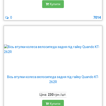
Купити
0
7014
Вісь втулки колеса велосипеда задня під гайку Quando KT-
262R
Ціна:
230
грн./шт.
Купити