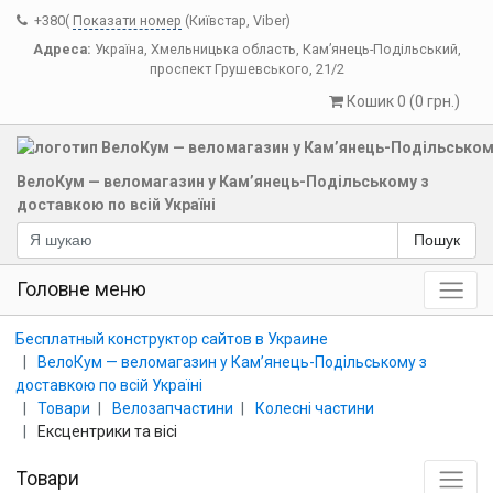
+380(
Показати номер
(Київстар, Viber)
Адреса:
Україна
,
Хмельницька область
,
Кам’янець-Подільський
,
проспект Грушевського, 21/2
Кошик 0 (0 грн.)
ВелоКум — веломагазин у Кам’янець-Подільському з
доставкою по всій Україні
Пошук
Головне меню
Бесплатный конструктор сайтов в Украине
ВелоКум — веломагазин у Кам’янець-Подільському з
доставкою по всій Україні
Товари
Велозапчастини
Колесні частини
Ексцентрики та вісі
Товари