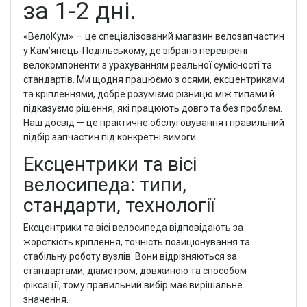
за 1-2 дні.
«ВелоКум» — це спеціалізований магазин велозапчастин
у Кам’янець-Подільському, де зібрано перевірені
велокомпоненти з урахуванням реальної сумісності та
стандартів. Ми щодня працюємо з осями, ексцентриками
та кріпленнями, добре розуміємо різницю між типами й
підказуємо рішення, які працюють довго та без проблем.
Наш досвід — це практичне обслуговування і правильний
підбір запчастин під конкретні вимоги.
Ексцентрики та вісі
велосипеда: типи,
стандарти, технології
Ексцентрики та вісі велосипеда відповідають за
жорсткість кріплення, точність позиціонування та
стабільну роботу вузлів. Вони відрізняються за
стандартами, діаметром, довжиною та способом
фіксації, тому правильний вибір має вирішальне
значення.