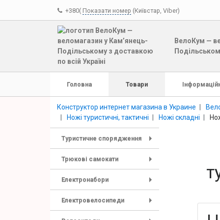
+380(
Показати номер
(Київстар, Viber)
ВелоКум — ве
Подільському
Головна
Товари
Інформаційн
Конструктор интернет магазина в Украине
Вело
Ножі туристичні, тактичні
Ножі складні
Но
Туристичне спорядження
+
Трюкові самокати
т
+
Електронабори
+
Електровелосипеди
+