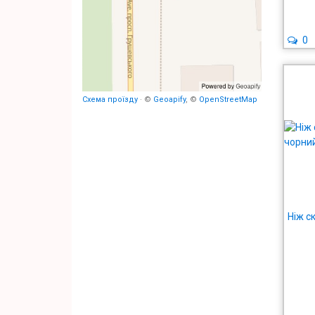
0
Схема проїзду
· ©
Geoapify
, ©
OpenStreetMap
Ніж с