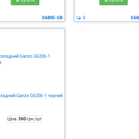
Купити
Купити
G6805-GB
0
G68
кладний Ganzo G620b-1 чорний
Ціна:
360
грн./шт.