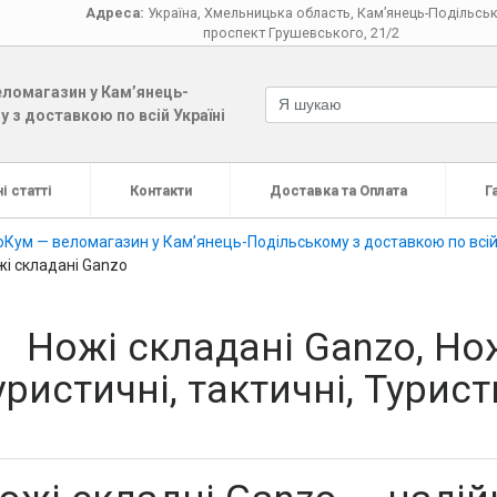
Адреса:
Україна
,
Хмельницька область
,
Кам’янець-Подільсь
проспект Грушевського, 21/2
ломагазин у Кам’янець-
 з доставкою по всій Україні
і статті
Контакти
Доставка та Оплата
Г
Кум — веломагазин у Кам’янець-Подільському з доставкою по всій
жі складані Ganzo
Ножі складані Ganzo, Нож
уристичні, тактичні, Тури