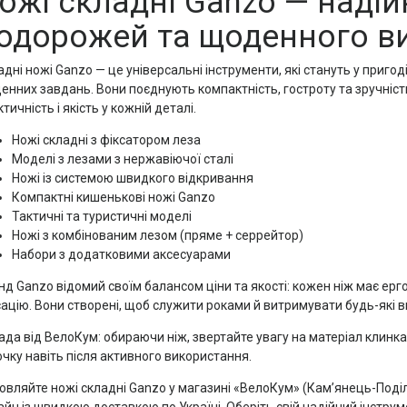
ожі складні Ganzo — надій
одорожей та щоденного в
дні ножі Ganzo — це універсальні інструменти, які стануть у пригоді
нних завдань. Вони поєднують компактність, гостроту та зручність,
тичність і якість у кожній деталі.
Ножі складні з фіксатором леза
Моделі з лезами з нержавіючої сталі
Ножі із системою швидкого відкривання
Компактні кишенькові ножі Ganzo
Тактичні та туристичні моделі
Ножі з комбінованим лезом (пряме + серрейтор)
Набори з додатковими аксесуарами
д Ganzo відомий своїм балансом ціни та якості: кожен ніж має ерго
сацію. Вони створені, щоб служити роками й витримувати будь-які 
ада від ВелоКум: обираючи ніж, звертайте увагу на матеріал клинк
очку навіть після активного використання.
овляйте ножі складні Ganzo у магазині «ВелоКум» (Кам’янець-Поділ
йн із швидкою доставкою по Україні. Оберіть свій надійний інструм