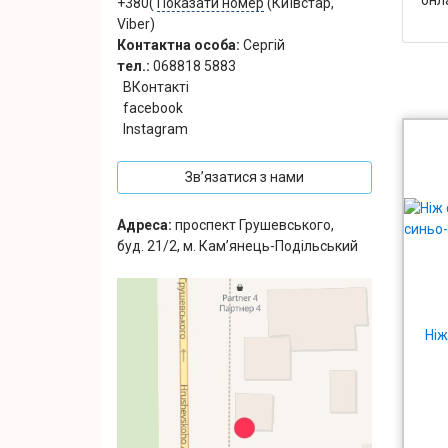
+380(
Показати номер
(Київстар,
Viber)
Контактна особа:
Сергій
тел.:
068818 5883
ВКонтакті
facebook
Instagram
Зв’язатися з нами
Адреса:
проспект Грушевського,
буд. 21/2, м. Кам’янець-Подільський
Ніж