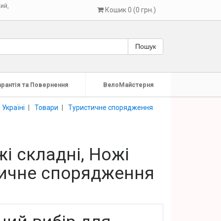
кий
,
Кошик 0 (0 грн.)
Пошук
арантія та Повернення
ВелоМайстерня
 Україні
Товари
Туристичне спорядження
і складні, Ножі
стичне спорядження