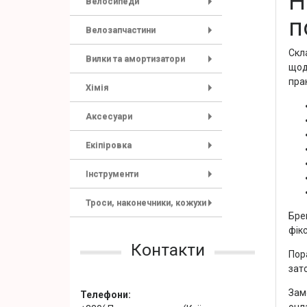
Н
Велосипеди
+
п
Велозапчастини
+
Скла
Вилки та амортизатори
щоде
+
прак
Хімія
+
Аксесуари
+
Екіпіровка
+
Інструменти
+
Троси, наконечники, кожухи
+
Брен
фік
Контакти
Пор
зат
Зам
Телефони:
онла