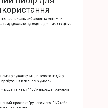
ний вибір для
икористання
 під час походів, риболовлі, кемпінгу чи
 тому ідеально підходять для тих, хто цінує
номічну рукоятку, міцне лезо та надійну
випробування в польових умовах.
а — моделі зі сталі 440C найкраще тримають
ьський, проспект Грушевського, 21/2) або
ент вже сьогодні!