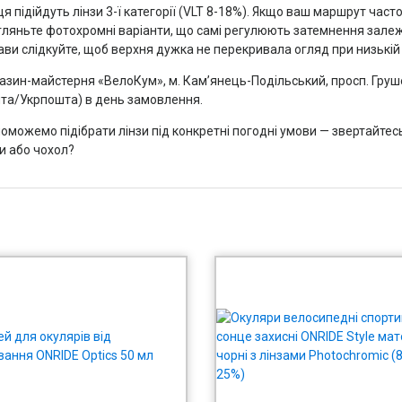
я підійдуть лінзи 3-ї категорії (VLT 8-18%). Якщо ваш маршрут часто
гляньте фотохромні варіанти, що самі регулюють затемнення залежно
ави слідкуйте, щоб верхня дужка не перекривала огляд при низькій
азин-майстерня «ВелоКум», м. Кам’янець-Подільський, просп. Груше
та/Укрпошта) в день замовлення.
можемо підібрати лінзи під конкретні погодні умови — звертайтесь 
и або чохол?