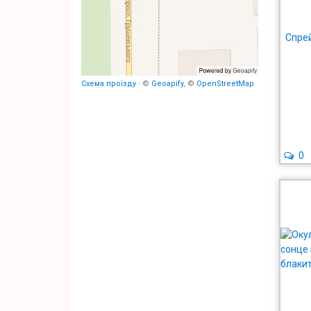
Спрей
Схема проїзду
· ©
Geoapify
, ©
OpenStreetMap
0