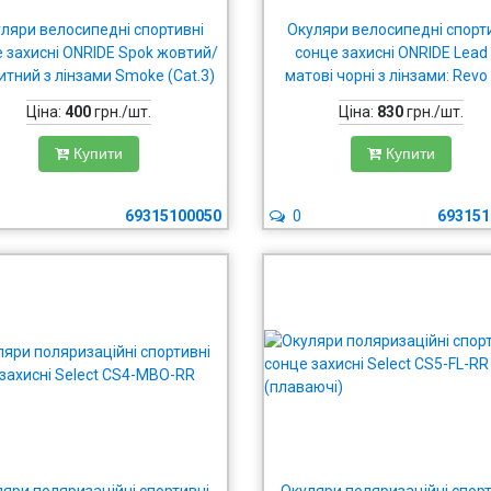
ляри велосипедні спортивні
Окуляри велосипедні спорт
 захисні ONRIDE Spok жовтий/
сонце захисні ONRIDE Lead
итний з лінзами Smoke (Cat.3)
матові чорні з лінзами: Revo
(17%); помаранч (51%) проз
Ціна:
400
грн./шт.
Ціна:
830
грн./шт.
(100%)
Купити
Купити
69315100050
0
693151