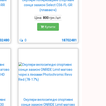
тивні
Окуляри поляризаційні спортивні
L-RR
сонце захисні Select CS6-FL-GR
(плаваючі)
Ціна:
800
грн./шт.
Купити
02480
0
18702481
ивні
Окуляри велосипедні спортивні
 30
сонце захисні ONRIDE Limit матово