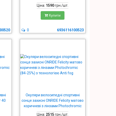
%);
to grey (84-25%)
Ціна:
1590
грн./шт.
Купити
00520
0
6936116100523
ивні
Окуляри велосипедні спортивні
r 40
сонце захисні ONRIDE Felicity матово
коричневі з лінзами Photochromic
17%)
(84-25%) з технологією Anti fog
Ціна:
2515
грн./шт.