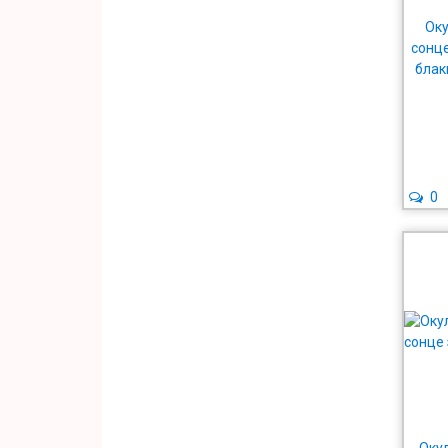
Оку
сонце
блак
0