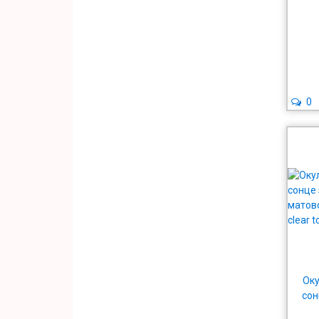
0
Оку
сон