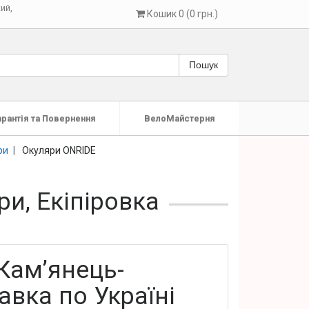
кий
,
Кошик 0 (0 грн.)
Пошук
арантія та Повернення
ВелоМайстерня
ри
Окуляри ONRIDE
и, Екіпіровка
Кам’янець-
вка по Україні