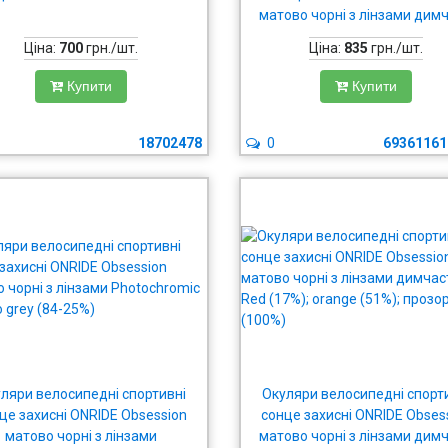
матово чорні з лінзами димч
(17%); HD pink (37%); прозорі 
Ціна:
700
грн./шт.
Ціна:
835
грн./шт.
Купити
Купити
18702478
0
69361161
ляри велосипедні спортивні
Окуляри велосипедні спорт
це захисні ONRIDE Obsession
сонце захисні ONRIDE Obses
матово чорні з лінзами
матово чорні з лінзами димч