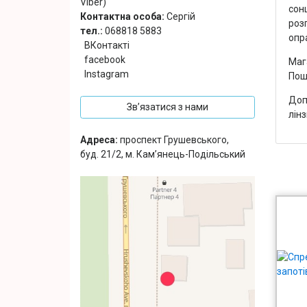
Viber)
сонц
Контактна особа:
Сергій
роз
тел.:
068818 5883
опр
ВКонтакті
facebook
Маг
Instagram
Пош
Допо
Зв’язатися з нами
лінз
Адреса:
проспект Грушевського,
буд. 21/2, м. Кам’янець-Подільський