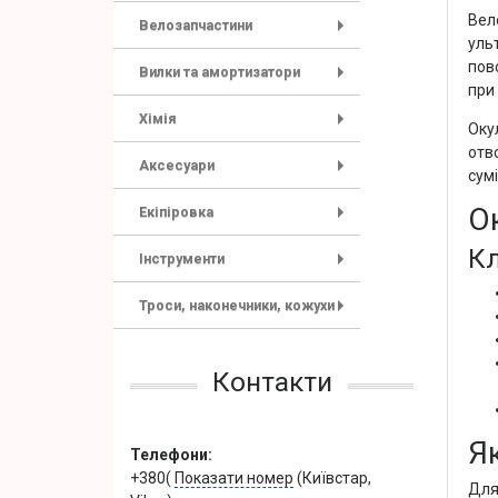
Вел
Велозапчастини
уль
+
повс
Вилки та амортизатори
при 
+
Хімія
Оку
+
отв
Аксесуари
сумі
+
Ок
Екіпіровка
+
Кл
Інструменти
+
Троси, наконечники, кожухи
+
Контакти
Я
Телефони:
+380(
Показати номер
(Київстар,
Для 