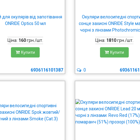
 для окулярів від запотівання
Окуляри велосипедні спорт
ONRIDE Optics 50 мл
сонце захисні ONRIDE Style м
чорні з лінзами Photochromic
25%)
Ціна:
160
грн./шт.
Ціна:
1810
грн./шт.
Купити
Купити
6936116101387
0
69361161