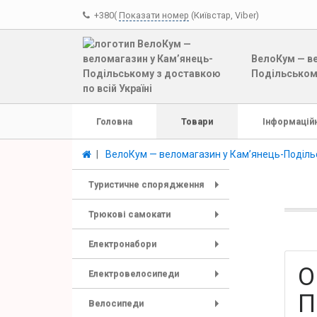
+380(
Показати номер
(Київстар, Viber)
ВелоКум — ве
Подільському
Головна
Товари
Інформаційн
ВелоКум — веломагазин у Кам’янець-Подільс
Туристичне спорядження
+
Трюкові самокати
+
Електронабори
+
О
Електровелосипеди
+
П
Велосипеди
+