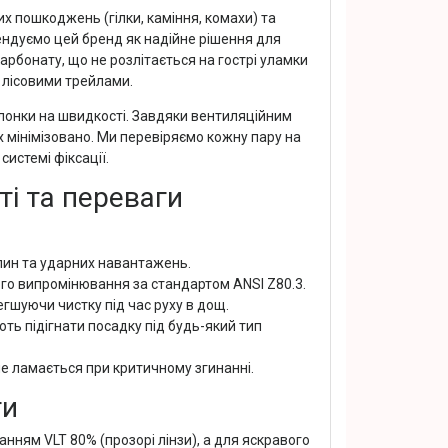
х пошкоджень (гілки, каміння, комахи) та
ндуємо цей бренд як надійне рішення для
арбонату, що не розлітається на гострі уламки
и лісовими трейлами.
лонки на швидкості. Завдяки вентиляційним
 мінімізовано. Ми перевіряємо кожну пару на
истемі фіксації.
ті та переваги
япин та ударних навантажень.
го випромінювання за стандартом ANSI Z80.3.
егшуючи чистку під час руху в дощ.
ють підігнати посадку під будь-який тип
не ламається при критичному згинанні.
ти
анням VLT 80% (прозорі лінзи), а для яскравого