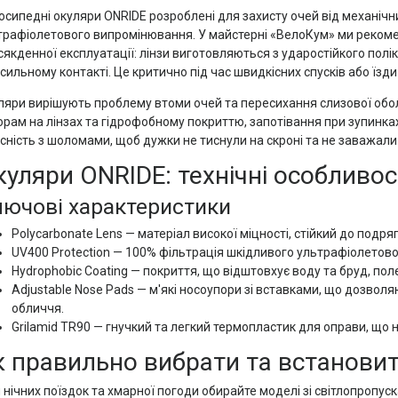
осипедні окуляри ONRIDE розроблені для захисту очей від механічни
трафіолетового випромінювання. У майстерні «ВелоКум» ми рекоме
якденної експлуатації: лінзи виготовляються з ударостійкого полік
сильному контакті. Це критично під час швидкісних спусків або їзд
ляри вирішують проблему втоми очей та пересихання слизової обо
орам на лінзах та гідрофобному покриттю, запотівання при зупинках
сність з шоломами, щоб дужки не тиснули на скроні та не заважали с
уляри ONRIDE: технічні особливос
ючові характеристики
Polycarbonate Lens — матеріал високої міцності, стійкий до подр
UV400 Protection — 100% фільтрація шкідливого ультрафіолетово
Hydrophobic Coating — покриття, що відштовхує воду та бруд, пол
Adjustable Nose Pads — м'які носоупори зі вставками, що дозволя
обличчя.
Grilamid TR90 — гнучкий та легкий термопластик для оправи, що 
к правильно вибрати та встанови
нічних поїздок та хмарної погоди обирайте моделі зі світлопропуск