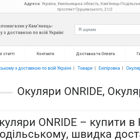
Адреса:
Україна
,
Хмельницька область
,
Кам’янець-Подільсь
проспект Грушевського, 21/2
ломагазин у Кам’янець-
 з доставкою по всій Україні
і статті
Контакти
Доставка та Оплата
Г
ькому з доставкою по всій Україні
Товари
Екіпіровка
Окуля
Окуляри ONRIDE, Окуляр
куляри ONRIDE – купити в 
одільському, швидка доста