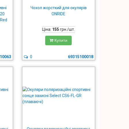
ивні
Чохол жорсткий для окулярів
 20
ONRIDE
 Red
орі
Ціна:
155
грн./шт.
Купити
10063
0
69315100018