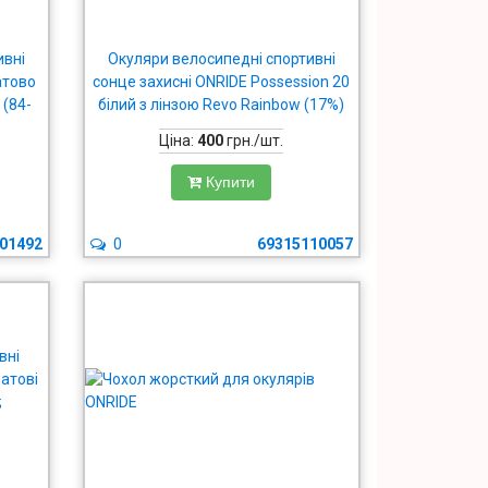
ивні
Окуляри велосипедні спортивні
атово
сонце захисні ONRIDE Possession 20
 (84-
білий з лінзою Revo Rainbow (17%)
Ціна:
400
грн./шт.
Купити
01492
0
69315110057