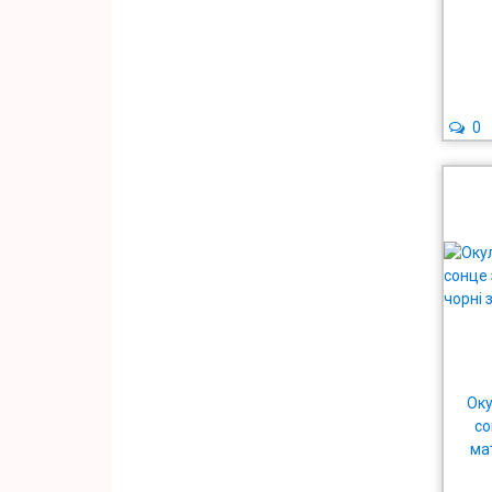
Photo
0
Оку
со
ма