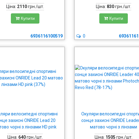
chromic clear to grey (84-25%)
Revo Red (17%); orange (51
Ціна:
2110
грн./шт.
Ціна:
830
грн./шт.
прозорі (100%)
Купити
Купити
6936116100519
0
69361161
ляри велосипедні спортивні
Окуляри велосипедні спорт
нце захисні ONRIDE Lead 20
сонце захисні ONRIDE Leade
тово чорні з лінзами HD pink
матово чорні з лінзами
(37%)
Photochromic Revo Red (78-
Ціна:
640
грн./шт.
Ціна:
1505
грн./шт.