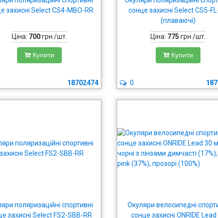
яри поляризаційні спортивні
Окуляри поляризаційні спор
е захисні Select CS4-MBO-RR
сонце захисні Select CS5-F
(плаваючі)
Ціна:
700
грн./шт.
Ціна:
775
грн./шт.
Купити
Купити
18702474
0
187
яри поляризаційні спортивні
Окуляри велосипедні спорт
це захисні Select FS2-SBB-RR
сонце захисні ONRIDE Lead