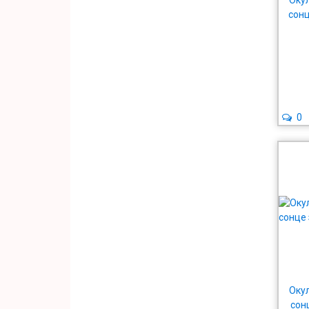
Окул
сонц
0
Окул
сон