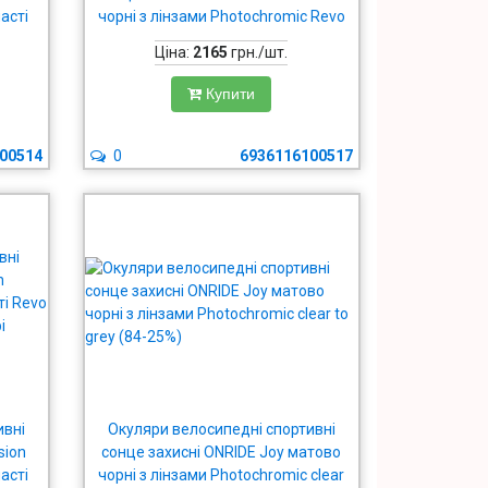
асті
чорні з лінзами Photochromic Revo
(100%)
Red (78-17%)
Ціна:
2165
грн./шт.
Купити
00514
0
6936116100517
ивні
Окуляри велосипедні спортивні
sion
сонце захисні ONRIDE Joy матово
асті
чорні з лінзами Photochromic clear