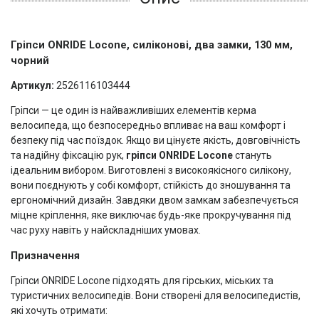
Гріпси ONRIDE Locone, силіконові, два замки, 130 мм,
чорний
Артикул:
2526116103444
Гріпси — це один із найважливіших елементів керма
велосипеда, що безпосередньо впливає на ваш комфорт і
безпеку під час поїздок. Якщо ви цінуєте якість, довговічність
та надійну фіксацію рук,
гріпси ONRIDE Locone
стануть
ідеальним вибором. Виготовлені з високоякісного силікону,
вони поєднують у собі комфорт, стійкість до зношування та
ергономічний дизайн. Завдяки двом замкам забезпечується
міцне кріплення, яке виключає будь-яке прокручування під
час руху навіть у найскладніших умовах.
Призначення
Гріпси ONRIDE Locone підходять для гірських, міських та
туристичних велосипедів. Вони створені для велосипедистів,
які хочуть отримати: