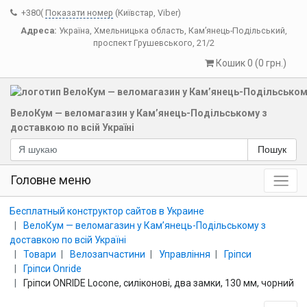
+380(
Показати номер
(Київстар, Viber)
Адреса:
Україна
,
Хмельницька область
,
Кам’янець-Подільський
,
проспект Грушевського, 21/2
Кошик 0 (0 грн.)
ВелоКум — веломагазин у Кам’янець-Подільському з
доставкою по всій Україні
Пошук
Головне меню
Бесплатный конструктор сайтов в Украине
ВелоКум — веломагазин у Кам’янець-Подільському з
доставкою по всій Україні
Товари
Велозапчастини
Управління
Гріпси
Гріпси Onride
Гріпси ONRIDE Locone, силіконові, два замки, 130 мм, чорний