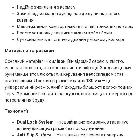
Надійне зчеплення з кермом;
Захист від ковзання рук під час дощу чи активного
катання;
Максимальний комфорт навіть під час тривалих поїздок;
Просту установку завдяки замкам з обох боків;
Сучасний мінімалістичний дизайн у чорному кольорі.
Матеріали та розміри
Основний матеріал —
силікон
. Він відомий своєю м’якістю,
еластичністю та здатністю поглинати вібрації. Завдяки цьому
руки менше втомлюються, а керування велосипедом стає
стабільнішим. Довжина гріпсів складає
130 мм
— це
універсальний розмір, який підходить більшості велосипедних
керм. У комплект входять
заглушки
, що захищають кермо від
потрапляння бруду.
Технології
Dual Lock System
— подвійна система замків гарантує
щільну фіксацію гріпсів без прокручування.
Anti-Slip Surface
— спеціальна силіконова поверхня