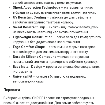
запобігає ковзанню навіть у вологих умовах.
Shock Absorption Technology
— матеріал поглинає
вібрації та удари, зменшуючи навантаження на кисті.
UV Resistant Coating
— стійкість до ультрафіолету
запобігає вигорянню та втраті кольору.
Sweat Resistant Grip
— силікон відштовхує вологу, руки
не вислизають навіть під час активного катання.
Lightweight Construction
— легка вага для комфортного
керування без додаткового навантаження.
Ergo Comfort Shape
— ергономічна форма повторює
анатомію руки для максимально зручного хвату.
Durable Silicone Compound
— використовується
преміальний силікон із підвищеною стійкістю до зносу.
Easy Install Design
— проста установка без спеціальних
інструментів.
Universal Fit
— сумісні з більшістю стандартних
велосипедних керм.
Переваги
Вибираючи гріпси ONRIDE Locone, ви отримуєте поєднання
високої якості та доступної ціни. Два замки забезпечують