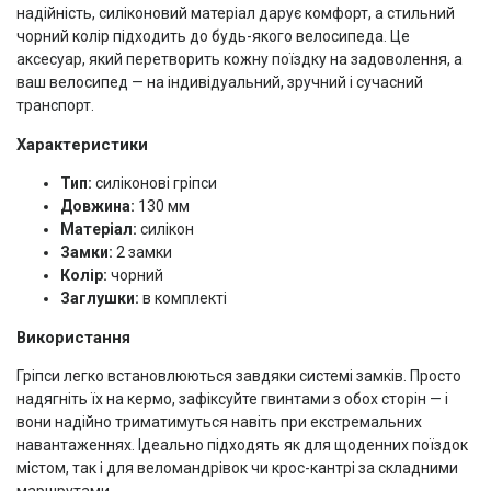
надійність, силіконовий матеріал дарує комфорт, а стильний
чорний колір підходить до будь-якого велосипеда. Це
аксесуар, який перетворить кожну поїздку на задоволення, а
ваш велосипед — на індивідуальний, зручний і сучасний
транспорт.
Характеристики
Тип:
силіконові гріпси
Довжина:
130 мм
Матеріал:
силікон
Замки:
2 замки
Колір:
чорний
Заглушки:
в комплекті
Використання
Гріпси легко встановлюються завдяки системі замків. Просто
надягніть їх на кермо, зафіксуйте гвинтами з обох сторін — і
вони надійно триматимуться навіть при екстремальних
навантаженнях. Ідеально підходять як для щоденних поїздок
містом, так і для веломандрівок чи крос-кантрі за складними