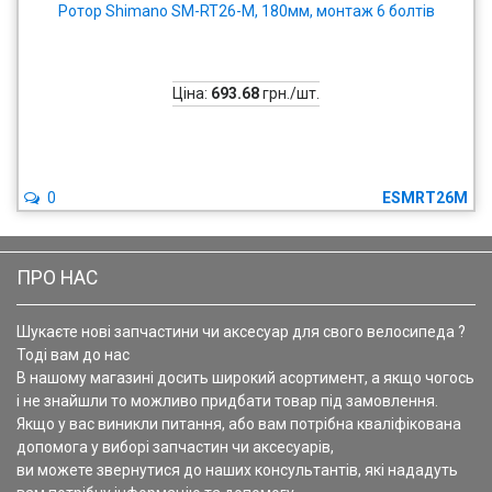
Ротор Shimano SM-RT26-M, 180мм, монтаж 6 болтів
Ціна:
693.68
грн./шт.
0
ESMRT26M
ПРО НАС
Шукаєте нові запчастини чи аксесуар для свого велосипеда ?
Тоді вам до нас
В нашому магазині досить широкий асортимент, а якщо чогось
і не знайшли то можливо придбати товар під замовлення.
Якщо у вас виникли питання, або вам потрібна кваліфікована
допомога у виборі запчастин чи аксесуарів,
ви можете звернутися до наших консультантів, які нададуть