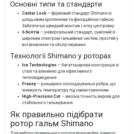
Основні типи та стандарти
Center Lock
— фірмовий стандарт Shimano із
шліцьовим кріпленням та фіксаційною гайкою.
Забезпечує швидкий монтаж і чітку центровку.
6 болтів
— універсальний стандарт, сумісний із
широким спектром гальмівних систем, простий у
встановленні та обслуговуванні.
Технології Shimano у роторах
Ice Technologies
— багатошарова конструкція зі
сталі та алюмінію для ефективного
тепловідведення.
Freeza
— розширені охолоджувальні ребра, що
знижують температуру під навантаженням.
High-Precision Cut
— висока точність вирізів для
стабільного гальмування.
Як правильно підібрати
ротор гальм Shimano
Для вибору правильного ротора враховуйте діаметр