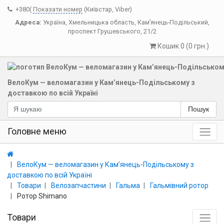
+380(
Показати номер
(Київстар, Viber)
Адреса:
Україна
,
Хмельницька область
,
Кам’янець-Подільський
,
проспект Грушевського, 21/2
Кошик 0 (0 грн.)
ВелоКум — веломагазин у Кам’янець-Подільському з
доставкою по всій Україні
Пошук
Головне меню
ВелоКум — веломагазин у Кам’янець-Подільському з
доставкою по всій Україні
Товари
Велозапчастини
Гальма
Гальмівний ротор
Ротор Shimano
Товари