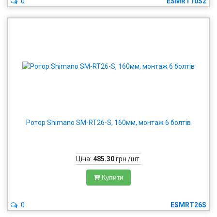
0
ESMRT10S2
Ротор Shimano SM-RT26-S, 160мм, монтаж 6 болтів
Ціна:
485.30
грн./шт.
Купити
0
ESMRT26S