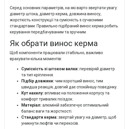
Серед основних параметрів, на які варто звертати увагу:
діаметр штока, діаметр керма, довжина виносу,
жорсткість конструкції та сумісність з сучасними
стандартами. Правильно підібраний винос керма робить
керування передбачуваним та зручним.
Як обрати винос керма
Щоб компоненти працювали стабільно, важливо
врахувати кілька моментів:
Сумісність зі штоком вилки:
перевіряй діаметр
та тип кріплення.
Підбір довжини:
чим коротший винос, тим
швидша реакція; довгий дає спокійнішу поведінку.
Кут нахилу:
впливає на положення корпусу та
комфорт тривалих поїздок.
Матеріал:
алюміній забезпечує оптимальний
баланс ваги та жорсткості.
Стандарти керма:
звертай увагу на діаметр, щоб
уникнути люфтів чи перекосів.