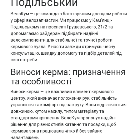
Подільський
ВелоКум — це команда з багаторічним досвідом роботи
у сфері велозапчастин. Ми працюємо у Кам’янці-
Подільському на проспекті Грушевського, 21/2 та
допомагаємо райдерам підбирати надійні
велокомпоненти для стабільної та точної роботи
кермового вузла. У нас ти завжди отримуєш чесну
консультацію, швидку допомогу та підбір деталей під
свої потреби.
Виноси керма: призначення
та особливості
Виноси керма — це важливий елемент кермового
центру, який визначає положення рук, стабільність
управління та комфорт під час руху. Вони відрізняються
довжиною, кутом нахилу, типом матеріалу та
стандартами кріплення. ВелоКум пропонує надійні
рішення для різних стилів катання та посадки, щоб
кермова зона працювала чітко й без зайвих
навантажень.