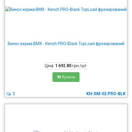
Винос керма BMX - Kench PRO-Black TopLoad фрезирований
Ціна:
1 692.80
грн./шт.
Купити
0
KH-SM-02 PRO-BLK