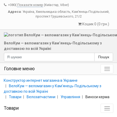
+380(
Показати номер
(Київстар, Viber)
Адреса:
Україна
,
Хмельницька область
,
Кам’янець-Подільський
,
проспект Грушевського, 21/2
Кошик 0 (0 грн.)
ВелоКум — веломагазин у Кам’янець-Подільському з
доставкою по всій Україні
Пошук
Головне меню
Конструктор интернет магазина в Украине
ВелоКум — веломагазин у Кам’янець-Подільському з
доставкою по всій Україні
Товари
Велозапчастини
Управління
Виноси керма
Товари