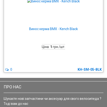
Винос керма BMX - Kench Black
Ціна:
1
грн./шт.
0
KH-SM-05-BLK
ПРО НАС
Шукаєте нові запчастини чи аксесуар для свого велосипеда ?
Тоді вам до нас