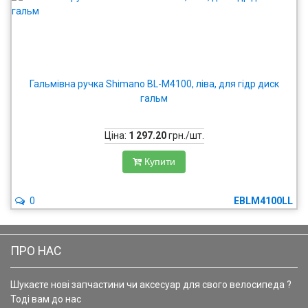
Гальмівна ручка Shimano BL-M4100, ліва, для гідр диск
гальм
Ціна:
1 297.20
грн./шт.
Купити
0
EBLM4100LL
ПРО НАС
Шукаєте нові запчастини чи аксесуар для свого велосипеда ?
Тоді вам до нас