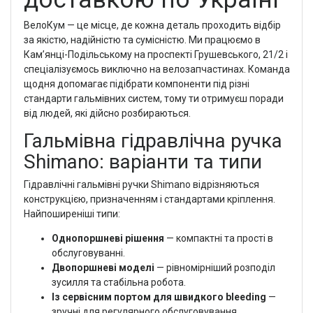
ВелоКум — це місце, де кожна деталь проходить відбір
за якістю, надійністю та сумісністю. Ми працюємо в
Кам’янці-Подільському на проспекті Грушевського, 21/2 і
спеціалізуємось виключно на велозапчастинах. Команда
щодня допомагає підібрати компоненти під різні
стандарти гальмівних систем, тому ти отримуєш поради
від людей, які дійсно розбираються.
Гальмівна гідравлічна ручка
Shimano: варіанти та типи
Гідравлічні гальмівні ручки Shimano відрізняються
конструкцією, призначенням і стандартами кріплення.
Найпоширеніші типи:
Однопоршневі рішення
— компактні та прості в
обслуговуванні.
Двопоршневі моделі
— рівномірніший розподіл
зусилля та стабільна робота.
Із сервісним портом для швидкого bleeding
—
зручні для регулярного обслуговування.