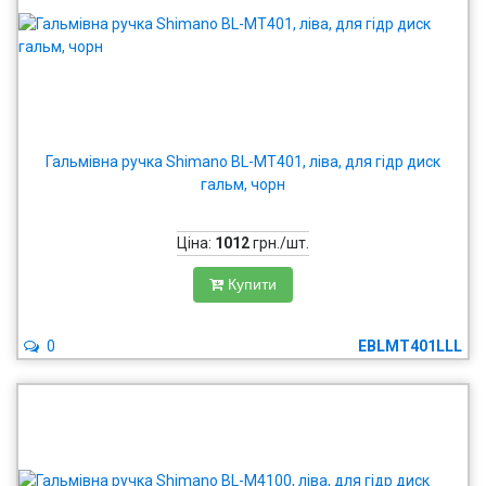
Гальмівна ручка Shimano BL-MT401, ліва, для гідр диск
гальм, чорн
Ціна:
1012
грн./шт.
Купити
0
EBLMT401LLL