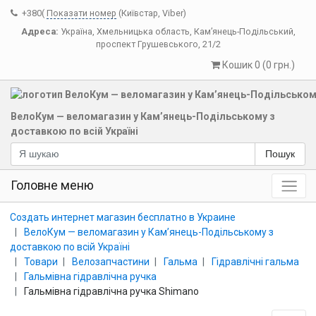
+380(
Показати номер
(Київстар, Viber)
Адреса:
Україна
,
Хмельницька область
,
Кам’янець-Подільський
,
проспект Грушевського, 21/2
Кошик 0 (0 грн.)
ВелоКум — веломагазин у Кам’янець-Подільському з
доставкою по всій Україні
Пошук
Головне меню
Создать интернет магазин бесплатно в Украине
ВелоКум — веломагазин у Кам’янець-Подільському з
доставкою по всій Україні
Товари
Велозапчастини
Гальма
Гідравлічні гальма
Гальмівна гідравлічна ручка
Гальмівна гідравлічна ручка Shimano