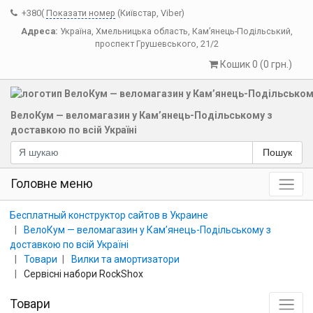
+380(
Показати номер
(Київстар, Viber)
Адреса:
Україна
,
Хмельницька область
,
Кам’янець-Подільський
,
проспект Грушевського, 21/2
Кошик 0 (0 грн.)
ВелоКум — веломагазин у Кам’янець-Подільському з
доставкою по всій Україні
Пошук
Головне меню
Бесплатный конструктор сайтов в Украине
ВелоКум — веломагазин у Кам’янець-Подільському з
доставкою по всій Україні
Товари
Вилки та амортизатори
Сервісні набори RockShox
Товари