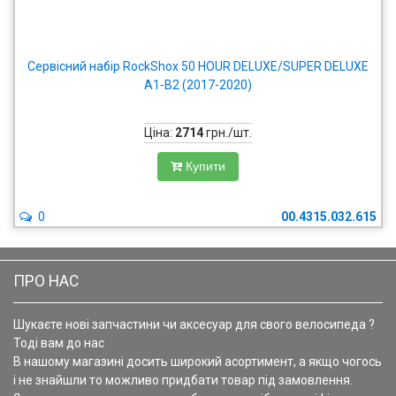
Сервісний набір RockShox 50 HOUR DELUXE/SUPER DELUXE
A1-B2 (2017-2020)
Ціна:
2714
грн./шт.
Купити
0
00.4315.032.615
ПРО НАС
Шукаєте нові запчастини чи аксесуар для свого велосипеда ?
Тоді вам до нас
В нашому магазині досить широкий асортимент, а якщо чогось
і не знайшли то можливо придбати товар під замовлення.