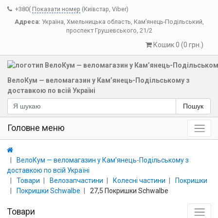
+380(
Показати номер
(Київстар, Viber)
Адреса:
Україна
,
Хмельницька область
,
Кам’янець-Подільський
,
проспект Грушевського, 21/2
Кошик 0 (0 грн.)
ВелоКум — веломагазин у Кам’янець-Подільському з
доставкою по всій Україні
Пошук
Головне меню
ВелоКум — веломагазин у Кам’янець-Подільському з
доставкою по всій Україні
Товари
Велозапчастини
Колесні частини
Покришки
Покришки Schwalbe
27,5 Покришки Schwalbe
Товари