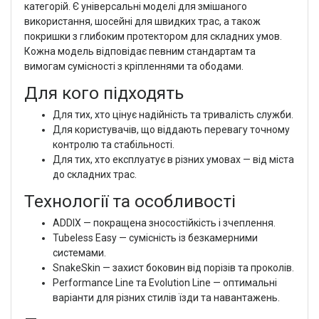
категорій. Є універсальні моделі для змішаного
використання, шосейні для швидких трас, а також
покришки з глибоким протектором для складних умов.
Кожна модель відповідає певним стандартам та
вимогам сумісності з кріпленнями та ободами.
Для кого підходять
Для тих, хто цінує надійність та тривалість служби.
Для користувачів, що віддають перевагу точному
контролю та стабільності.
Для тих, хто експлуатує в різних умовах — від міста
до складних трас.
Технології та особливості
ADDIX — покращена зносостійкість і зчеплення.
Tubeless Easy — сумісність із безкамерними
системами.
SnakeSkin — захист боковин від порізів та проколів.
Performance Line та Evolution Line — оптимальні
варіанти для різних стилів їзди та навантажень.