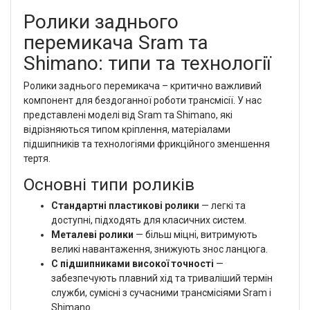
Ролики заднього
перемикача Sram та
Shimano: типи та технології
Ролики заднього перемикача – критично важливий
компонент для бездоганної роботи трансмісії. У нас
представлені моделі від Sram та Shimano, які
відрізняються типом кріплення, матеріалами
підшипників та технологіями фрикційного зменшення
тертя.
Основні типи роликів
Стандартні пластикові ролики
— легкі та
доступні, підходять для класичних систем.
Металеві ролики
— більш міцні, витримують
великі навантаження, знижують знос ланцюга.
С підшипниками високої точності
—
забезпечують плавний хід та триваліший термін
служби, сумісні з сучасними трансмісіями Sram і
Shimano.