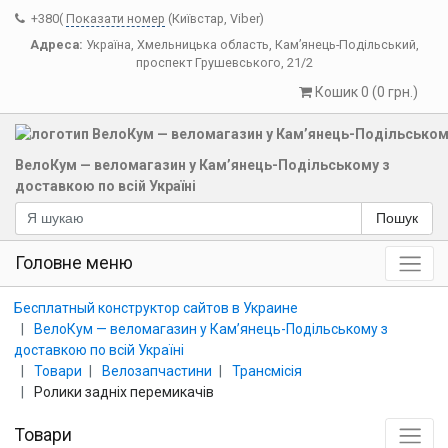
+380(
Показати номер
(Київстар, Viber)
Адреса:
Україна
,
Хмельницька область
,
Кам’янець-Подільський
,
проспект Грушевського, 21/2
Кошик 0 (0 грн.)
ВелоКум — веломагазин у Кам’янець-Подільському з
доставкою по всій Україні
Пошук
Головне меню
Бесплатный конструктор сайтов в Украине
ВелоКум — веломагазин у Кам’янець-Подільському з
доставкою по всій Україні
Товари
Велозапчастини
Трансмісія
Ролики задніх перемикачів
Товари