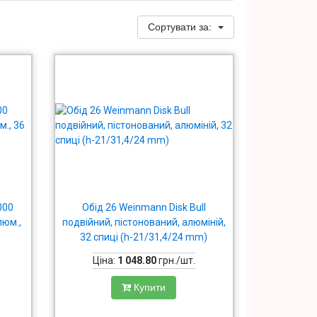
Сортувати за:
000
Обід 26 Wеinmann Disk Bull
люм.,
подвійний, пістонований, алюміній,
32 спиці (h-21/31,4/24 mm)
Ціна:
1 048.80
грн./шт.
Купити