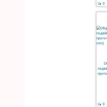
0
О
подві
прото
0