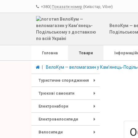
+380(
Показати номер
(Київстар, Viber)
ВелоКум — ве
Подільському
Головна
Товари
Інформаційн
ВелоКум — веломагазин у Кам’янець-Подільс
Туристичне спорядження
+
Трюкові самокати
+
Електронабори
+
Електровелосипеди
+
О
Велосипеди
+