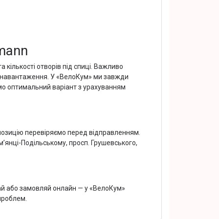
mann
 кількості отворів під спиці. Важливо
е навантаження. У «ВелоКум» ми завжди
мо оптимальний варіант з урахуванням
 позицію перевіряємо перед відправленням.
’янці-Подільському, просп. Грушевського,
ай або замовляй онлайн — у «ВелоКум»
проблем.