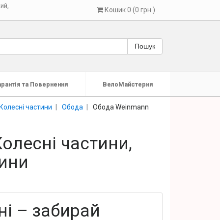
кий
,
Кошик 0 (0 грн.)
Пошук
арантія та Повернення
ВелоМайстерня
Колесні частини
Обода
Обода Wеinmann
олесні частини,
ини
і – забирай