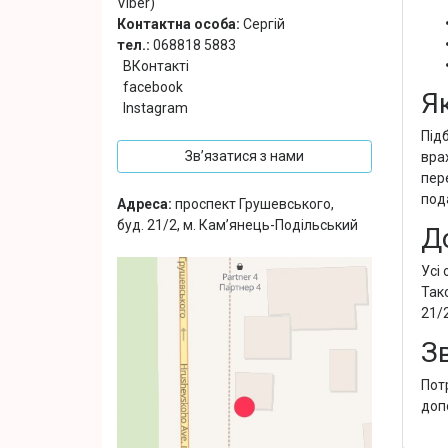
Viber)
Контактна особа:
Сергій
тел.:
068818 5883
ВКонтакті
facebook
Я
Instagram
Підб
Зв’язатися з нами
вра
пер
под
Адреса:
проспект Грушевського,
буд. 21/2, м. Кам’янець-Подільський
Д
Усі
Так
21/2
З
Пот
доп