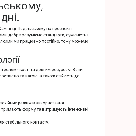
ьському,
дні.
ам’янці-Подільському на проспекті
и, добре розуміємо стандарти, сумісність і
з якими ми працюємо постійно, тому можемо
логії
тролем якості та довгим ресурсом. Вони
сткістю та вагою, а також стійкість до
 спокійних режимів використання.
е тримають форму та витримують інтенсивні
я стабільного контакту.