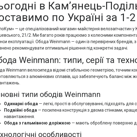
ьогодні в Кам’янець-Поділ
оставимо по Україні за 1-2 
лоКум» — це спеціалізований магазин-майстерня велозапчастин у К
шевського, 21/2. Ми багато років працюємо з колесними компонентам
нси експлуатації. Обода Wеinmann — один із перевірених брендів, 
внено рекомендувати оптимальні рішення під конкретні задачі.
ода Wеinmann: типи, серії та техно
да Wеinmann велосипеда відомі стабільною геометрією, точним кон
отовляються з алюмінієвих сплавів, що забезпечують баланс між жор
антажень.
новні типи ободів Wеinmann
Одинарні обода
— легкі, прості в обслуговуванні, підходять для
Подвійні обода
— посилена конструкція з двома стінками, кращ
навантаження.
Обода з гальмівною доріжкою
— мають оброблену поверхню дл
хнологічні особливості