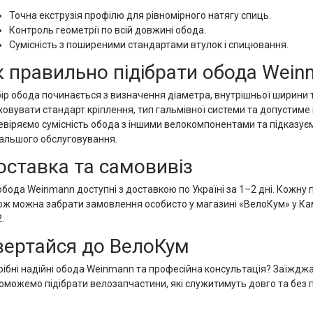
Точна екструзія профілю для рівномірного натягу спиць.
Контроль геометрії по всій довжині обода.
Сумісність з поширеними стандартами втулок і спицювання.
к правильно підібрати обода Wеin
ір обода починається з визначення діаметра, внутрішньої ширини та
ховувати стандарт кріплення, тип гальмівної системи та допустим
евіряємо сумісність обода з іншими велокомпонентами та підказує
альшого обслуговування.
оставка та самовивіз
 обода Wеinmann доступні з доставкою по Україні за 1–2 дні. Кожну
ож можна забрати замовлення особисто у магазині «ВелоКум» у Кам
.
вертайся до ВелоКум
рібні надійні обода Wеinmann та професійна консультація? Заїждж
оможемо підібрати велозапчастини, які служитимуть довго та без 