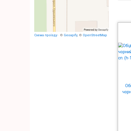
Схема проїзду
· ©
Geoapify
, ©
OpenStreetMap
Об
чорн