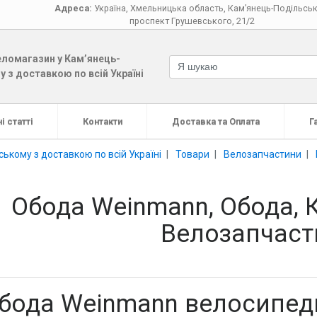
Адреса:
Україна
,
Хмельницька область
,
Кам’янець-Подільсь
проспект Грушевського, 21/2
ломагазин у Кам’янець-
 з доставкою по всій Україні
і статті
Контакти
Доставка та Оплата
Г
ькому з доставкою по всій Україні
Товари
Велозапчастини
Обода Wеinmann, Обода, К
Велозапчаст
бода Wеinmann велосипедн