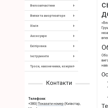
с
Велозапчастини
+
д
Вилки та амортизатори
+
«Ве
Хімія
Гру
+
нюа
Аксесуари
впе
+
Об
Екіпіровка
+
Обо
Інструменти
+
виг
нав
Троси, наконечники, кожухи
+
Ос
Контакти
Телефони:
+380(
Показати номер
(Київстар,
Те