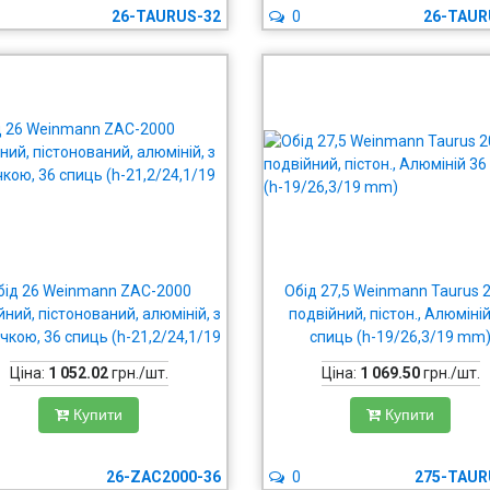
26-TAURUS-32
0
26-TAUR
бід 26 Weinmann ZAC-2000
Обід 27,5 Weinmann Taurus 
йний, пістонований, алюміній, з
подвійний, пістон., Алюміні
чкою, 36 спиць (h-21,2/24,1/19
спиць (h-19/26,3/19 mm
mm)
Ціна:
1 052.02
грн./шт.
Ціна:
1 069.50
грн./шт.
Купити
Купити
26-ZAC2000-36
0
275-TAUR