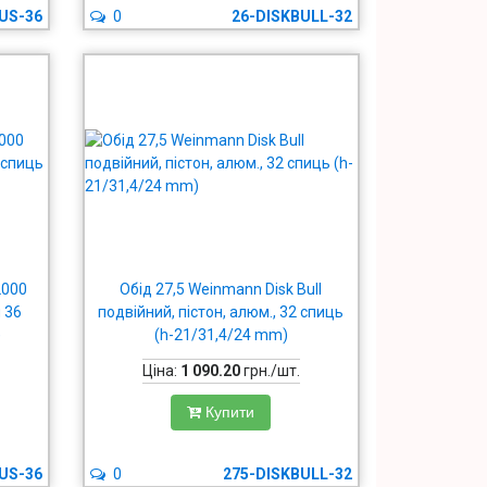
US-36
0
26-DISKBULL-32
2000
Обід 27,5 Weinmann Disk Bull
й 36
подвійний, пістон, алюм., 32 спиць
)
(h-21/31,4/24 mm)
Ціна:
1 090.20
грн./шт.
Купити
US-36
0
275-DISKBULL-32