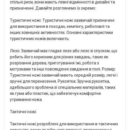
спільні риси, вони мають певні відмінності в дизайні та
призначенні. Давайте розглянемо їх окремо:
Туристичні ножі: Туристичні ножі зазвичай призначені
для використання в походах, кемпінгу, риболовлі та
інших зовнішніх активностях. Основні характеристики
туристичних ножів включають:
Лезо: Зазвичай має гладке лезо або лезо зі спуском, що
робить його корисним для різних завдань, таких як
розрізання дерева, приготування їжі, робота з
мотузками та інші повсякденні завдання в полі. Розмір:
Туристичні ножі зазвичай мають середній розмір, легкі і
зручні для перенесення. Рукоятка: Зручна рукоятка,
здебільшого зроблена зі спеціальних матеріалів, таких
як гума або пластик, що забезпечує комфортне
утримання ножа.
Тактичні ножі:
Тактичні ножі розроблені для використання в тактичних
ситуаціях, таких як військові операції, правоохоронні