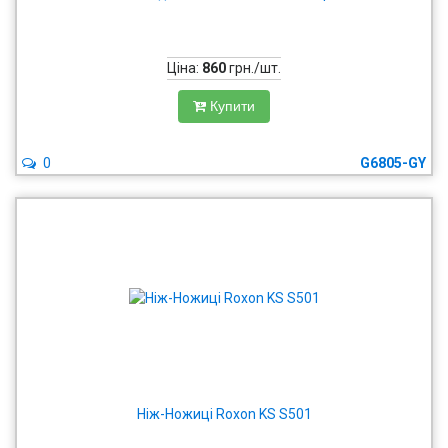
Ціна:
860
грн./шт.
Купити
0
G6805-GY
Ніж-Ножиці Roxon KS S501