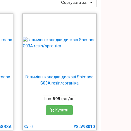
Сортувати за:
imano
Гальмівні колодки дискові Shimano
G03А resin/органіка
Ціна:
598
грн./шт.
Купити
5SRXA
0
Y8LV98010