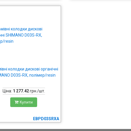
івні колодки дискові органічні
MANO D03S-RX, полімер/resin
Ціна:
1 277.42
грн./шт.
Купити
EBPD03SRXA