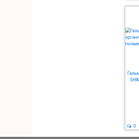
Гальм
SHI
0