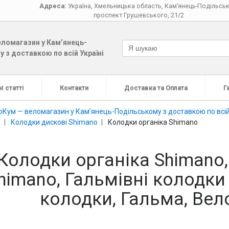
Адреса:
Україна
,
Хмельницька область
,
Кам’янець-Подільсь
проспект Грушевського, 21/2
ломагазин у Кам’янець-
 з доставкою по всій Україні
і статті
Контакти
Доставка та Оплата
Г
оКум — веломагазин у Кам’янець-Подільському з доставкою по всій
і
Колодки дискові Shimano
Колодки органіка Shimano
Колодки органіка Shimano
himano, Гальмівні колодки 
колодки, Гальма, Ве