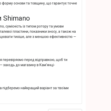
ю форму основи та товщину, що гарантує точне
и Shimano
, сумісність із типом ротору та умови
алевої пластини, показники зносу, а також на
ацювати тихіше, але з меншою ефективністю —
ня перевіряємо перед відправкою, щоб ти
— заходь до магазину в Кам’янці-
та підберемо найкращий варіант за твоїми