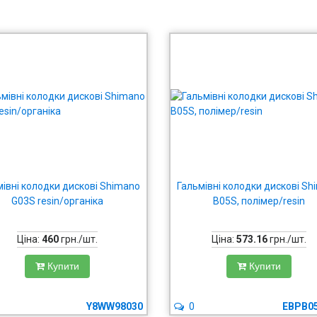
мівні колодки дискові Shimano
Гальмівні колодки дискові Sh
G03S resin/органіка
B05S, полімер/resin
Ціна:
460
грн./шт.
Ціна:
573.16
грн./шт.
Купити
Купити
Y8WW98030
0
EBPB0