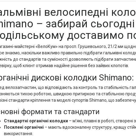
альмівні велосипедні коло
himano – забирай сьогодні
одільському доставимо по У
агазині-майстерні «ВелоКум» на просп. Грушевського, 21/2 ми щод
ре знаємо, наскільки важливо правильно підібрати гальмівні колодк
жність до стандартів та сумісності дозволяють підібрати запчасти
вірку, щоб клієнт отримав надійне рішення без зайвих клопотів.
ганічні дискові колодки Shimano:
ед велозапчастин, що відповідають за контроль та стабільність га
ізняються тихою роботою, швидкою притиркою та стабільною проду
різні стандарти кріплення та моделі супортів Shimano, що забезпечу
новні формати та стандарти
Стандартні органічні колодки
– м’які, плавні в роботі, створені
Посилені органічні
– мають вдосконалену структуру, кращу стійк
використання.