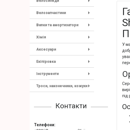
Велосипеди
+
Г
Велозапчастини
+
S
Вилки та амортизатори
+
П
Хімія
+
У м
Аксесуари
доб
+
ува
Екіпіровка
пере
+
Ор
Інструменти
+
Сер
Троси, наконечники, кожухи
вир
+
під 
Контакти
Ос
Телефони: