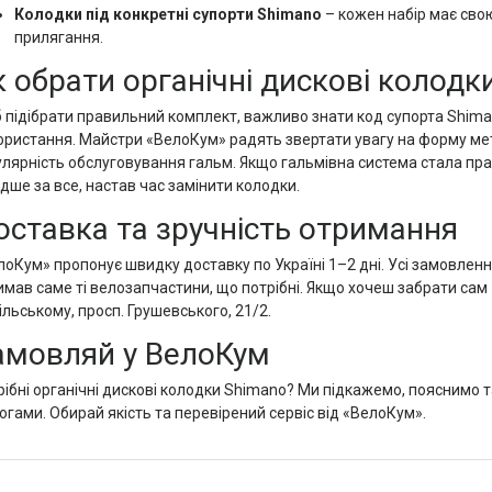
Колодки під конкретні супорти Shimano
– кожен набір має сво
прилягання.
к обрати органічні дискові колодк
 підібрати правильний комплект, важливо знати код супорта Shimano
ористання. Майстри «ВелоКум» радять звертати увагу на форму мет
улярність обслуговування гальм. Якщо гальмівна система стала пр
дше за все, настав час замінити колодки.
оставка та зручність отримання
лоКум» пропонує швидку доставку по Україні 1–2 дні. Усі замовлен
имав саме ті велозапчастини, що потрібні. Якщо хочеш забрати сам 
льському, просп. Грушевського, 21/2.
амовляй у ВелоКум
рібні органічні дискові колодки Shimano? Ми підкажемо, пояснимо 
огами. Обирай якість та перевірений сервіс від «ВелоКум».