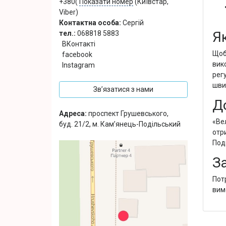
+380(
Показати номер
(Київстар,
Viber)
Контактна особа:
Сергій
Я
тел.:
068818 5883
ВКонтакті
Щоб
facebook
вик
Instagram
рег
шви
Зв’язатися з нами
Д
Адреса:
проспект Грушевського,
«Ве
буд. 21/2, м. Кам’янець-Подільський
отр
Поді
З
Пот
вим