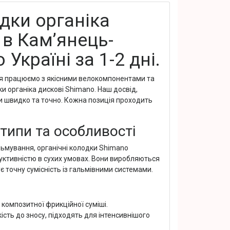
дки органіка
 в Кам’янець-
країні за 1-2 дні.
ня працюємо з якісними велокомпонентами та
и органіка дискові Shimano. Наш досвід,
ни швидко та точно. Кожна позиція проходить
 типи та особливості
льмування, органічні колодки Shimano
ктивністю в сухих умовах. Вони виробляються
є точну сумісність із гальмівними системами.
 з композитної фрикційної суміші.
ість до зносу, підходять для інтенсивнішого