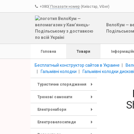
+380(
Показати номер
(Київстар, Viber)
ВелоКум — ве
Подільському
Головна
Товари
Інформаційн
Бесплатный конструктор сайтов в Украине
Вел
Гальмівні колодки
Гальмівні колодки дисков
Туристичне спорядження
+
Трюкові самокати
S
+
Електронабори
+
Електровелосипеди
+