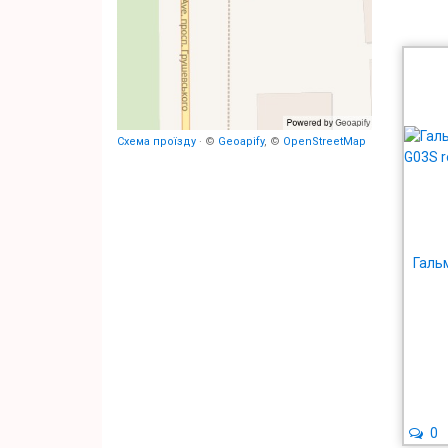
Схема проїзду
· ©
Geoapify
, ©
OpenStreetMap
Галь
0