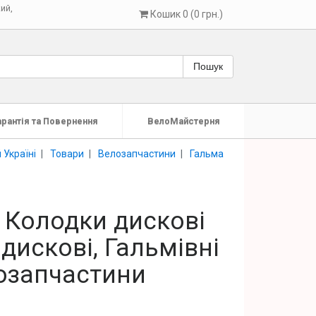
кий
,
Кошик 0 (0 грн.)
Пошук
арантія та Повернення
ВелоМайстерня
 Україні
Товари
Велозапчастини
Гальма
, Колодки дискові
дискові, Гальмівні
лозапчастини