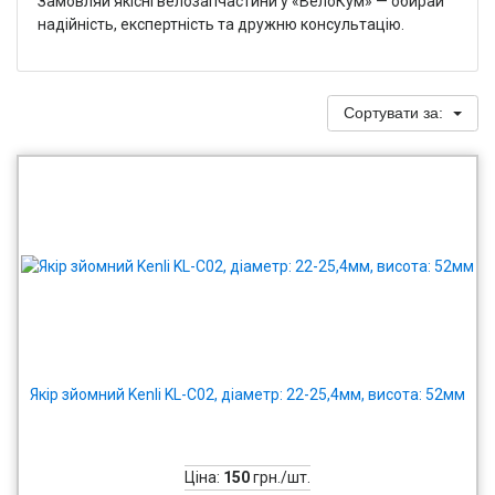
Замовляй якісні велозапчастини у «ВелоКум» — обирай
надійність, експертність та дружню консультацію.
Сортувати за:
Якір зйомний Kenli KL-C02, діаметр: 22-25,4мм, висота: 52мм
Ціна:
150
грн./шт.