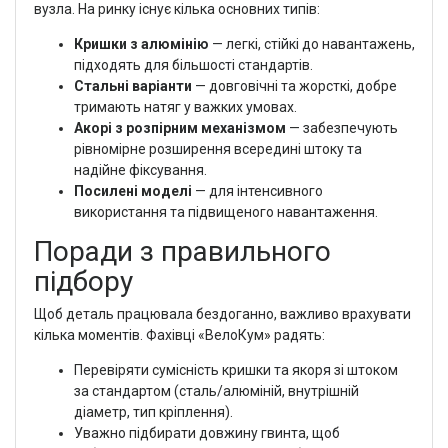
вузла. На ринку існує кілька основних типів:
Кришки з алюмінію
— легкі, стійкі до навантажень,
підходять для більшості стандартів.
Стальні варіанти
— довговічні та жорсткі, добре
тримають натяг у важких умовах.
Акорі з розпірним механізмом
— забезпечують
рівномірне розширення всередині штоку та
надійне фіксування.
Посилені моделі
— для інтенсивного
використання та підвищеного навантаження.
Поради з правильного
підбору
Щоб деталь працювала бездоганно, важливо врахувати
кілька моментів. Фахівці «ВелоКум» радять:
Перевіряти сумісність кришки та якоря зі штоком
за стандартом (сталь/алюміній, внутрішній
діаметр, тип кріплення).
Уважно підбирати довжину гвинта, щоб