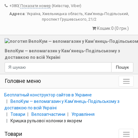
+380(
Показати номер
(Київстар, Viber)
Адреса:
Україна
,
Хмельницька область
,
Кам’янець-Подільський
,
проспект Грушевського, 21/2
Кошик 0 (0 грн.)
ВелоКум — веломагазин у Кам’янець-Подільському з
доставкою по всій Україні
Пошук
Головне меню
Бесплатный конструктор сайтов в Украине
ВелоКум — веломагазин у Кам’янець-Подільському з
доставкою по всій Україні
Товари
Велозапчастини
Управління
Кришка рульової колонки з якорем
Товари