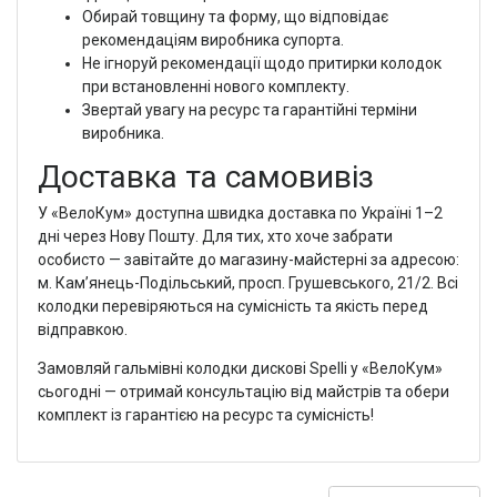
Обирай товщину та форму, що відповідає
рекомендаціям виробника супорта.
Не ігноруй рекомендації щодо притирки колодок
при встановленні нового комплекту.
Звертай увагу на ресурс та гарантійні терміни
виробника.
Доставка та самовивіз
У «ВелоКум» доступна швидка доставка по Україні 1–2
дні через Нову Пошту. Для тих, хто хоче забрати
особисто — завітайте до магазину-майстерні за адресою:
м. Кам’янець-Подільський, просп. Грушевського, 21/2. Всі
колодки перевіряються на сумісність та якість перед
відправкою.
Замовляй гальмівні колодки дискові Spelli у «ВелоКум»
сьогодні — отримай консультацію від майстрів та обери
комплект із гарантією на ресурс та сумісність!