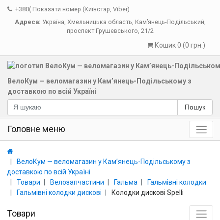
+380(
Показати номер
(Київстар, Viber)
Адреса:
Україна
,
Хмельницька область
,
Кам’янець-Подільський
,
проспект Грушевського, 21/2
Кошик 0 (0 грн.)
ВелоКум — веломагазин у Кам’янець-Подільському з
доставкою по всій Україні
Пошук
Головне меню
ВелоКум — веломагазин у Кам’янець-Подільському з
доставкою по всій Україні
Товари
Велозапчастини
Гальма
Гальмівні колодки
Гальмівні колодки дискові
Колодки дискові Spelli
Товари