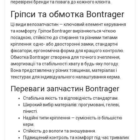
перевірені бренди та повага до кожного клієнта.
Гріпси та обмотка Bontrager
Ці види велозапчастин — ключовий елемент керування
та комфорту. Гріпси Bontrager вирізняються чіткою
посадкою, стійкістю до стирання та різними типами
кріплення: одно- або двосторонні замки, стандартні
фіксатори, ергономічна форма для кращого контролю.
Обмотка Bontrager створена для точного зчеплення,
амортизації та стабільності хвату в будь-яку погоду.
Вона представлена у різних товщинах, матеріалах і
текстурах для індивідуального налаштування керма.
Переваги запчастин Bontrager
Стабільна якість та відповідність стандартам.
Широкий вибір матеріалів: прогумовані, гелеві,
пінисті.
Надійні типи кріплення — сумісність із більшістю
керм.
Стійкість до вологи та зношування.
Підвищений контроль та комфорт під час тривалих