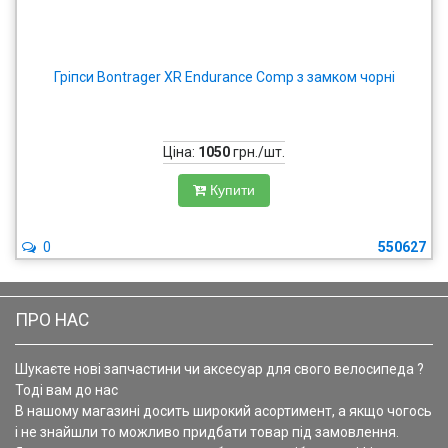
Гріпси Bontrager XR Endurance Сomp з замком чорні
Ціна:
1050
грн./шт.
Купити
0
550627
ПРО НАС
Шукаєте нові запчастини чи аксесуар для свого велосипеда ?
Тоді вам до нас
В нашому магазині досить широкий асортимент, а якщо чогось
і не знайшли то можливо придбати товар під замовлення.