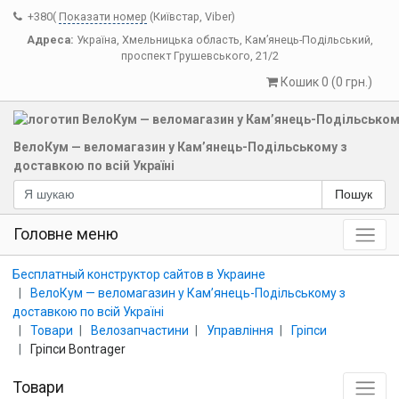
+380(
Показати номер
(Київстар, Viber)
Адреса:
Україна
,
Хмельницька область
,
Кам’янець-Подільський
,
проспект Грушевського, 21/2
Кошик 0 (0 грн.)
ВелоКум — веломагазин у Кам’янець-Подільському з
доставкою по всій Україні
Пошук
Головне меню
Бесплатный конструктор сайтов в Украине
ВелоКум — веломагазин у Кам’янець-Подільському з
доставкою по всій Україні
Товари
Велозапчастини
Управління
Гріпси
Гріпси Bontrager
Товари