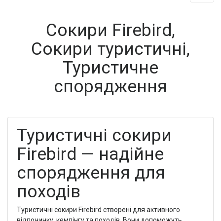
Сокири Firebird,
Сокири туристичні,
Туристичне
спорядження
Туристичні сокири
Firebird — надійне
спорядження для
походів
Туристичні сокири Firebird створені для активного
відпочинку, кемпінгу та походів. Вони допоможуть