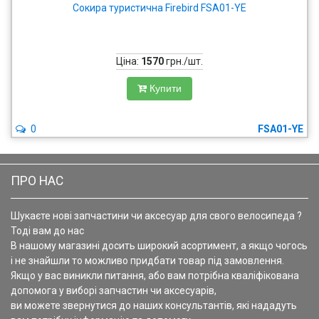
Сокира туристична Firebird FSA01-YE
Ціна:
1570
грн./шт.
Купити
0
FSA01-YE
ПРО НАС
Шукаєте нові запчастини чи аксесуар для свого велосипеда ?
Тоді вам до нас
В нашому магазині досить широкий асортимент, а якщо чогось
і не знайшли то можливо придбати товар під замовлення.
Якщо у вас виникли питання, або вам потрібна кваліфікована
допомога у виборі запчастин чи аксесуарів,
ви можете звернутися до наших консультантів, які нададуть