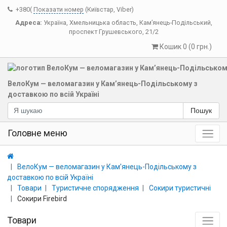
+380(
Показати номер
(Київстар, Viber)
Адреса:
Україна
,
Хмельницька область
,
Кам’янець-Подільський
,
проспект Грушевського, 21/2
Кошик 0 (0 грн.)
ВелоКум — веломагазин у Кам’янець-Подільському з
доставкою по всій Україні
Пошук
Головне меню
ВелоКум — веломагазин у Кам’янець-Подільському з
доставкою по всій Україні
Товари
Туристичне спорядження
Сокири туристичні
Сокири Firebird
Товари