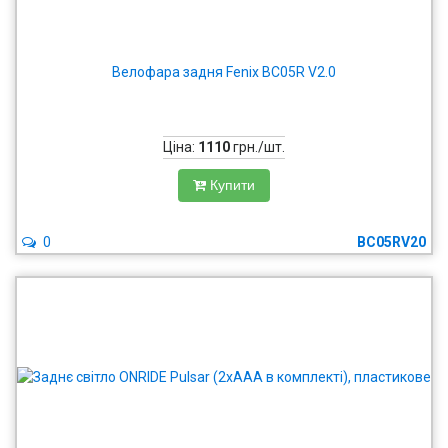
Велофара задня Fenix BC05R V2.0
Ціна:
1110
грн./шт.
Купити
0
BC05RV20