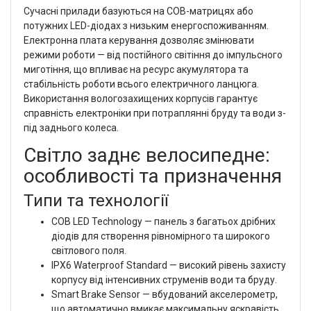
Сучасні прилади базуються на COB-матрицях або
потужних LED-діодах з низьким енергоспоживанням.
Електронна плата керування дозволяє змінювати
режими роботи — від постійного світіння до імпульсного
миготіння, що впливає на ресурс акумулятора та
стабільність роботи всього електричного ланцюга.
Використання вологозахищених корпусів гарантує
справність електроніки при потраплянні бруду та води з-
під заднього колеса.
Світло заднє велосипедне:
особливості та призначення
Типи та технології
COB LED Technology — панель з багатьох дрібних
діодів для створення рівномірного та широкого
світлового поля.
IPX6 Waterproof Standard — високий рівень захисту
корпусу від інтенсивних струменів води та бруду.
Smart Brake Sensor — вбудований акселерометр,
що автоматично вмикає максимальну яскравість