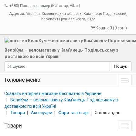
+380(
Показати номер
(Київстар, Viber)
Адреса:
Україна
,
Хмельницька область
,
Кам’янець-Подільський
,
проспект Грушевського, 21/2
Кошик 0 (0 грн.)
ВелоКум — веломагазин у Кам’янець-Подільському з
доставкою по всій Україні
Пошук
Головне меню
Создать интернет магазин бесплатно в Украине
ВелоКум — веломагазин у Кам’янець-Подільському з
доставкою по всій Україні
Товари
Аксесуари
Фари та ліхтарі
Світло заднє
Товари