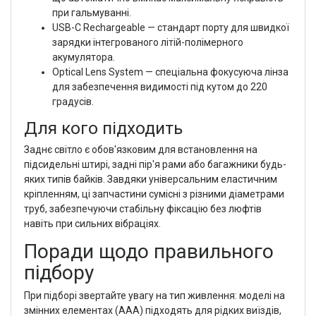
при гальмуванні.
USB-C Rechargeable — стандарт порту для швидкої
зарядки інтегрованого літій-полімерного
акумулятора.
Optical Lens System — спеціальна фокусуюча лінза
для забезпечення видимості під кутом до 220
градусів.
Для кого підходить
Заднє світло є обов'язковим для встановлення на
підсидельні штирі, задні пір'я рами або багажники будь-
яких типів байків. Завдяки універсальним еластичним
кріпленням, ці запчастини сумісні з різними діаметрами
труб, забезпечуючи стабільну фіксацію без люфтів
навіть при сильних вібраціях.
Поради щодо правильного
підбору
При підборі звертайте увагу на тип живлення: моделі на
змінних елементах (AAA) підходять для рідких виїздів,