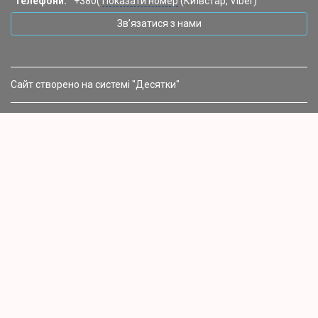
Телефони:
+380(
Показати номер
(Київстар, Viber)
Зв’язатися з нами
Сайт створено на системі "Десятки"