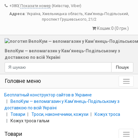
+380(
Показати номер
(Київстар, Viber)
Адреса:
Україна
,
Хмельницька область
,
Кам’янець-Подільський
,
проспект Грушевського, 21/2
Кошик 0 (0 грн.)
ВелоКум — веломагазин у Кам’янець-Подільському з
доставкою по всій Україні
Пошук
Головне меню
Бесплатный конструктор сайтов в Украине
ВелоКум — веломагазин у Кам’янець-Подільському з
доставкою по всій Україні
Товари
Троси, наконечники, кожухи
Кожух троса
Кожух троса гальм
Товари