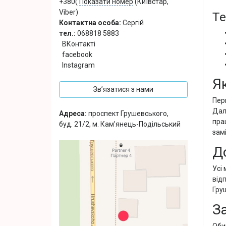
+380(
Показати номер
(Київстар,
Viber)
Те
Контактна особа:
Сергій
тел.:
068818 5883
ВКонтакті
facebook
Instagram
Я
Зв’язатися з нами
Перш
Дал
Адреса:
проспект Грушевського,
пра
буд. 21/2, м. Кам’янець-Подільський
зам
Д
Усі
від
Гру
З
Оби