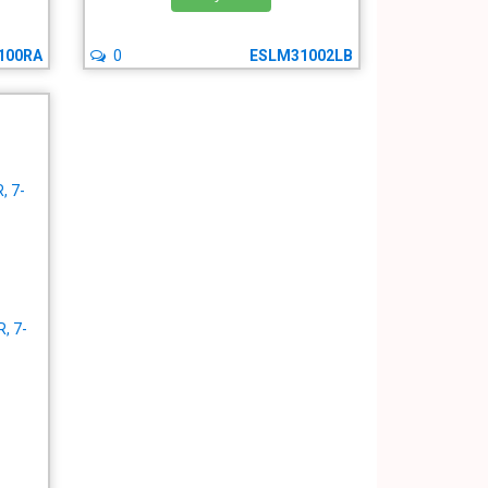
100RA
0
ESLM31002LB
, 7-