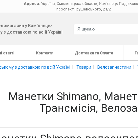
Адреса:
Україна
,
Хмельницька область
,
Кам’янець-Подільсь
проспект Грушевського, 21/2
ломагазин у Кам’янець-
 з доставкою по всій Україні
і статті
Контакти
Доставка та Оплата
Г
ькому з доставкою по всій Україні
Товари
Велозапчастини
Манетки Shimano, Манет
Трансмісія, Велоз