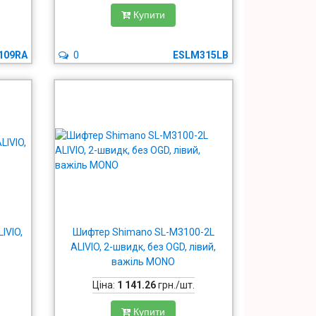
Купити
109RA
0
ESLM315LB
IVIO,
Шифтер Shimano SL-M3100-2L
ALIVIO, 2-швидк, без OGD, лівий,
важіль MONO
Ціна:
1 141.26
грн./шт.
Купити