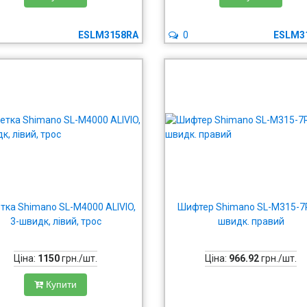
ESLM3158RA
0
ESLM3
тка Shimano SL-M4000 ALIVIO,
Шифтер Shimano SL-M315-7R
3-швидк, лівий, трос
швидк. правий
Ціна:
1150
грн./шт.
Ціна:
966.92
грн./шт.
Купити