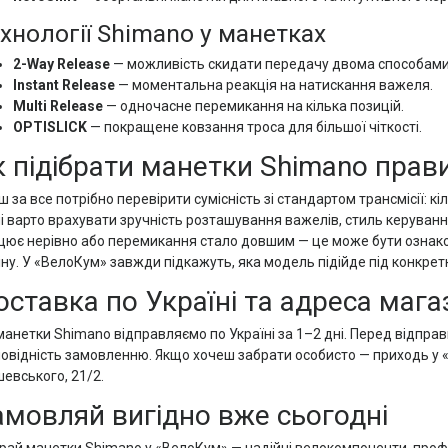
хнології Shimano у манетках
2-Way Release
— можливість скидати передачу двома способами
Instant Release
— моментальна реакція на натискання важеля.
Multi Release
— одночасне перемикання на кілька позицій.
OPTISLICK
— покращене ковзання троса для більшої чіткості.
к підібрати манетки Shimano прав
 за все потрібно перевірити сумісність зі стандартом трансмісії: кі
і варто врахувати зручність розташування важелів, стиль керування
цює нерівно або перемикання стало довшим — це може бути ознакою
іну. У «ВелоКум» завжди підкажуть, яка модель підійде під конкре
оставка по Україні та адреса мага
 манетки Shimano відправляємо по Україні за 1–2 дні. Перед відпр
повідність замовленню. Якщо хочеш забрати особисто — приходь у 
шевського, 21/2.
амовляй вигідно вже сьогодні
рай манетки Shimano у «ВелоКум» — надійні велокомпоненти, проф