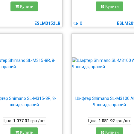
Купити
Купити
ESLM3152LB
0
ESLM20
тер Shimano SL-M315-8R, 8-
Шифтер Shimano SL-M3100 AL
швидк, правий
9-швидк, правий
Ціна:
1 077.32
грн./шт.
Ціна:
1 081.92
грн./шт.
Купити
Купити