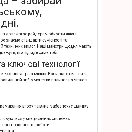
а – забирай
ьському,
дні.
ів допомагає райдерам обирати якісні
е знаємо стандарти сумісності та
 й технічних вимог. Наші майстри щодня мають
кажуть, що підійде саме тобі.
а ключові технології
 керування трансмісією. Вони відрізняються
равильний вибір манетки впливає на чіткість
ремикання вгору та вниз, забезпечує швидку
стовуються у специфічних системах.
а прогнозованість роботи.
рування.