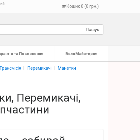
кий
,
Кошик 0 (0 грн.)
Пошук
арантія та Повернення
ВелоМайстерня
Трансмісія
Перемикачі
Манетки
ки, Перемикачі,
апчастини