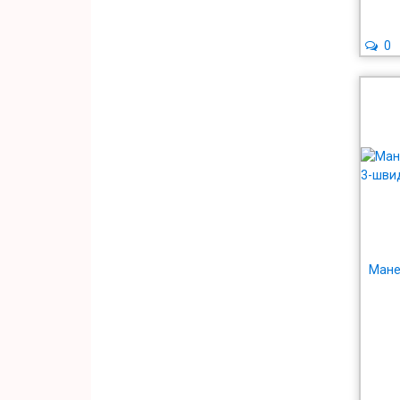
0
Мане