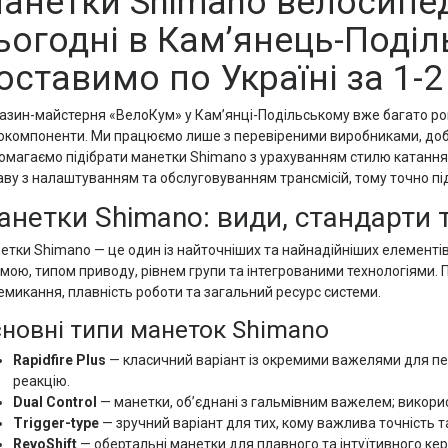
анетки Shimano велосипед
ьогодні в Кам’янець-Поділ
оставимо по Україні за 1-2 
азин-майстерня «ВелоКум» у Кам’янці-Подільському вже багато рок
окомпоненти. Ми працюємо лише з перевіреними виробниками, добр
омагаємо підібрати манетки Shimano з урахуванням стилю катання
аву з налаштуванням та обслуговуванням трансмісій, тому точно під
анетки Shimano: види, стандарти т
етки Shimano — це один із найточніших та найнадійніших елементів
мою, типом приводу, рівнем групи та інтегрованими технологіями. П
емикання, плавність роботи та загальний ресурс системи.
новні типи манеток Shimano
Rapidfire Plus
— класичний варіант із окремими важелями для пе
реакцію.
Dual Control
— манетки, об’єднані з гальмівним важелем; викори
Trigger-type
— зручний варіант для тих, кому важлива точність т
RevoShift
— обертальні манетки для плавного та інтуїтивного ке