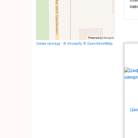
зав
Схема проїзду
· ©
Geoapify
, ©
OpenStreetMap
Шиф