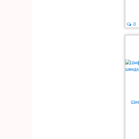
0
Шиф