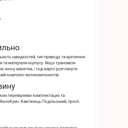
.
ильно
лькість швидкостей, тип приводу та кріплення.
 та матеріали корпусу. Якщо трансмісія
 зносу манетки, і тоді варто розглянути
тний комплект велокомпонентів.
зину
авкою перевіряємо комплектацію та
«ВелоКум», Кам’янець-Подільський, просп.
есійна консультація та швидка доставка