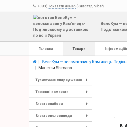
+380(
Показати номер
(Київстар, Viber)
ВелоКум — ве
Подільському
Головна
Товари
Інформаційн
ВелоКум — веломагазин у Кам’янець-Подільс
Манетки Shimano
Туристичне спорядження
+
Трюкові самокати
+
Електронабори
+
Електровелосипеди
+