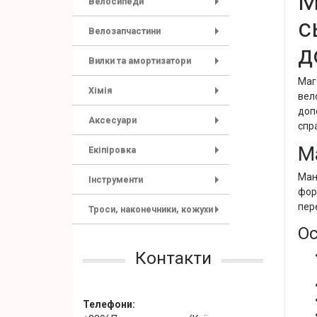
М
Велосипеди
+
с
Велозапчастини
+
д
Вилки та амортизатори
+
Маг
Хімія
вел
+
доп
Аксесуари
спр
+
М
Екіпіровка
+
Ман
Інструменти
+
фор
пер
Троси, наконечники, кожухи
+
Ос
Контакти
Телефони: