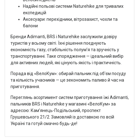
Надійні польові системи Naturehike для тривалих
експедицій
Аксесуари: перехідники, вітрозахист, чохли та
балони
Бренди Adimanti, BRS і Naturehike заслужили довіру
туристів у всьому світі. Їхні рішення поєднують
економність газу, стабільність полум’я та зручність у
транспортуванні. Таке спорядження — ідеальний вибір
для активних людей, які цінують якість і практичність.
Порада від «ВелоКум»: обирай пальник під об’єм посуду
та кількість учасників — це зекономить паливо й час на
приготування.
Переглянь асортимент систем приготування їжі Adimanti,
пальників BRS і Naturehike у магазині «ВелоКум» за
адресою: Кам’янець-Подільський, проспект
Грушевського 21/2. Замовляй із доставкою по всій
Україні та готуй смачно будь-де!