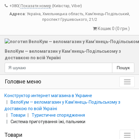
+380(
Показати номер
(Київстар, Viber)
Адреса:
Україна
,
Хмельницька область
,
Кам’янець-Подільський
,
проспект Грушевського, 21/2
Кошик 0 (0 грн.)
ВелоКум — веломагазин у Кам’янець-Подільському з
доставкою по всій Україні
Пошук
Головне меню
Конструктор интернет магазина в Украине
ВелоКум — веломагазин у Кам’янець-Подільському з
доставкою по всій Україні
Товари
Туристичне спорядження
Система приготування їжі, пальники
Товари