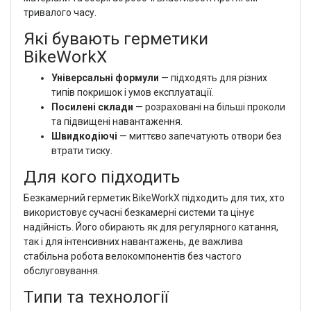
тривалого часу.
Які бувають герметики
BikeWorkX
Універсальні формули
— підходять для різних
типів покришок і умов експлуатації.
Посилені склади
— розраховані на більші проколи
та підвищені навантаження.
Швидкодіючі
— миттєво запечатують отвори без
втрати тиску.
Для кого підходить
Безкамерний герметик BikeWorkX підходить для тих, хто
використовує сучасні безкамерні системи та цінує
надійність. Його обирають як для регулярного катання,
так і для інтенсивних навантажень, де важлива
стабільна робота велокомпонентів без частого
обслуговування.
Типи та технології