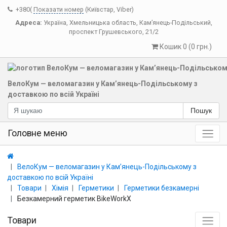
+380(
Показати номер
(Київстар, Viber)
Адреса:
Україна
,
Хмельницька область
,
Кам’янець-Подільський
,
проспект Грушевського, 21/2
Кошик 0 (0 грн.)
ВелоКум — веломагазин у Кам’янець-Подільському з
доставкою по всій Україні
Пошук
Головне меню
ВелоКум — веломагазин у Кам’янець-Подільському з
доставкою по всій Україні
Товари
Хімія
Герметики
Герметики безкамерні
Безкамерний герметик BikeWorkX
Товари