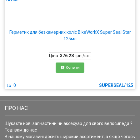
Герметик для безкамерних коліс BikeWorkX Super Seal Star
125мл
Ціна:
376.28
грн./шт.
Купити
0
SUPERSEAL/125
ПРО НАС
Шукаєте нові запчастини чи аксесуар для свого велосипеда ?
Тоді вам до нас
В нашому магазині досить широкий асортимент, а якщо чогось