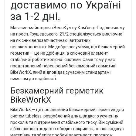
доставимо по Україні
за 1-2 дні.
Магазин-майстерня «ВелоКум» у Кам’янці-Подільському
на просп. Грушевського, 21/2 спеціалізується виключно
на якісних велозапчастинах і витратних
велокомпонентах. Ми добре розуміємо, що безкамерний
герметик — це не дрібниця, а ключовий елемент
стабільної роботи колісної системи. Саме тому у нас
представлений перевірений безкамерний герметик
BikeWorkX, який відповідає сучасним стандартам і
вимогам до надійності.
Безкамерний герметик
BikeWorkX
BikeWorkX — це професійний безкамерний герметик для
систем tubeless, розроблений для швидкого усунення
проколів та підтримання стабільного тиску. Він сумісний
з більшістю стандартів ободів і покришок, не пошкоджує
матеріали та зберігає робочі властивості протягом