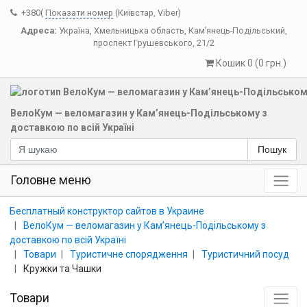
+380(
Показати номер
(Київстар, Viber)
Адреса:
Україна
,
Хмельницька область
,
Кам’янець-Подільський
,
проспект Грушевського, 21/2
Кошик 0 (0 грн.)
ВелоКум — веломагазин у Кам’янець-Подільському з
доставкою по всій Україні
Пошук
Головне меню
Бесплатный конструктор сайтов в Украине
ВелоКум — веломагазин у Кам’янець-Подільському з
доставкою по всій Україні
Товари
Туристичне спорядження
Туристичний посуд
Кружки та Чашки
Товари