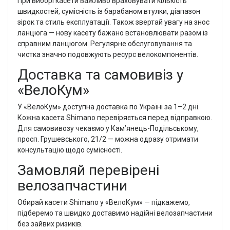
При виборі касети важливо враховувати кількість
швидкостей, сумісність із барабаном втулки, діапазон
зірок та стиль експлуатації. Також звертай увагу на знос
ланцюга — нову касету бажано встановлювати разом із
справним ланцюгом. Регулярне обслуговування та
чистка значно подовжують ресурс велокомпонентів.
Доставка та самовивіз у
«ВелоКум»
У «ВелоКум» доступна доставка по Україні за 1–2 дні.
Кожна касета Shimano перевіряється перед відправкою.
Для самовивозу чекаємо у Кам’янець-Подільському,
просп. Грушевського, 21/2 — можна одразу отримати
консультацію щодо сумісності.
Замовляй перевірені
велозапчастини
Обирай касети Shimano у «ВелоКум» — підкажемо,
підберемо та швидко доставимо надійні велозапчастини
без зайвих ризиків.