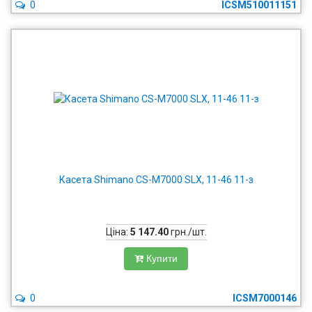
0
ICSM510011151
Касета Shimano CS-M7000 SLX, 11-46 11-з
Ціна:
5 147.40
грн./шт.
Купити
0
ICSM7000146