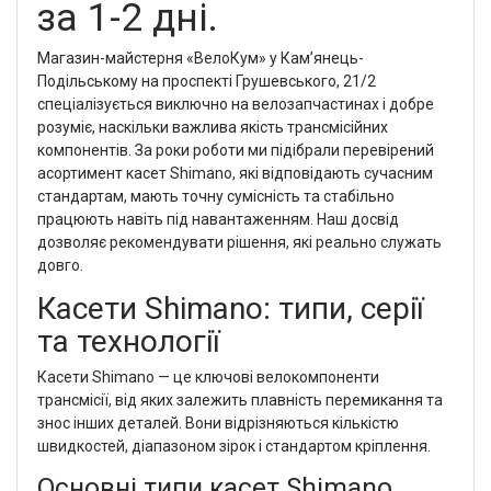
за 1-2 дні.
Магазин-майстерня «ВелоКум» у Кам’янець-
Подільському на проспекті Грушевського, 21/2
спеціалізується виключно на велозапчастинах і добре
розуміє, наскільки важлива якість трансмісійних
компонентів. За роки роботи ми підібрали перевірений
асортимент касет Shimano, які відповідають сучасним
стандартам, мають точну сумісність та стабільно
працюють навіть під навантаженням. Наш досвід
дозволяє рекомендувати рішення, які реально служать
довго.
Касети Shimano: типи, серії
та технології
Касети Shimano — це ключові велокомпоненти
трансмісії, від яких залежить плавність перемикання та
знос інших деталей. Вони відрізняються кількістю
швидкостей, діапазоном зірок і стандартом кріплення.
Основні типи касет Shimano