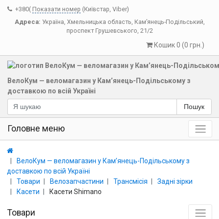
+380(
Показати номер
(Київстар, Viber)
Адреса:
Україна
,
Хмельницька область
,
Кам’янець-Подільський
,
проспект Грушевського, 21/2
Кошик 0 (0 грн.)
ВелоКум — веломагазин у Кам’янець-Подільському з
доставкою по всій Україні
Пошук
Головне меню
ВелоКум — веломагазин у Кам’янець-Подільському з
доставкою по всій Україні
Товари
Велозапчастини
Трансмісія
Задні зірки
Касети
Касети Shimano
Товари