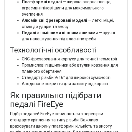
Платформні педалі
— широка опорна площа,
агресивні пінові шипи для максимального
зчеплення.
Алюмінієві фрезеровані моделі
— легкі, міцні,
стійкі до ударів та зносу.
Педалі зі змінними піновими шипами
— зручні
для налаштування під власні потреби.
Технологічні особливості
CNC-фрезерування корпусу для точної геометрії
Промислові підшипники або втулки ковзання для
плавного обертання
Стандарт різьби 9/16" для широкої сумісності
Анодоване покриття для захисту від корозії
Як правильно підібрати
педалі FireEye
Підбір педалей FireEye починається з перевірки
стандарту кріплення та типу різьби. Важливо
враховувати ширину платформи, кількість та висоту