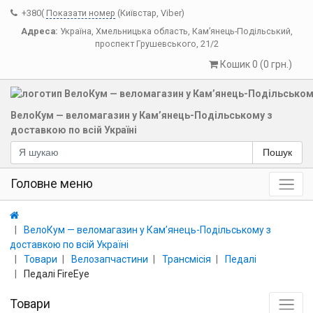
+380(
Показати номер
(Київстар, Viber)
Адреса:
Україна
,
Хмельницька область
,
Кам’янець-Подільський
,
проспект Грушевського, 21/2
Кошик 0 (0 грн.)
ВелоКум — веломагазин у Кам’янець-Подільському з
доставкою по всій Україні
Пошук
Головне меню
ВелоКум — веломагазин у Кам’янець-Подільському з
доставкою по всій Україні
Товари
Велозапчастини
Трансмісія
Педалі
Педалі FireEye
Товари