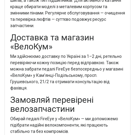
шипів, а також тип підшипників. Для активного катання
краще обирати моделі з металевим корпусом та
змінними пінами. Регулярне обслуговування — очищення
та перевірка люфтів — суттєво подовжує ресурс
запчастини.
Доставка та магазин
«ВелоКум»
Ми здійснюємо доставку по Україні за 1–2 дні, ретельно
перевіряючи кожну позицію перед відправкою. Також
можна забрати педалі FireEye безпосередньо у магазині
«ВелоКум» у Кам’янці-Подільському, просп.
Грушевського, 21/2 та отримати консультацію від
фахівця.
Замовляй перевірені
велозапчастини
Обирай педалі FireEye у «ВелоКум» — ми допоможемо
підібрати надійні велокомпоненти, які працюють
стабільно та без компромісів.