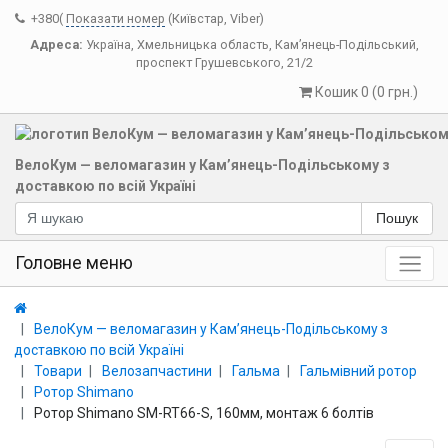
+380(
Показати номер
(Київстар, Viber)
Адреса:
Україна
,
Хмельницька область
,
Кам’янець-Подільський
,
проспект Грушевського, 21/2
Кошик 0 (0 грн.)
ВелоКум — веломагазин у Кам’янець-Подільському з
доставкою по всій Україні
Пошук
Головне меню
ВелоКум — веломагазин у Кам’янець-Подільському з
доставкою по всій Україні
Товари
Велозапчастини
Гальма
Гальмівний ротор
Ротор Shimano
Ротор Shimano SM-RT66-S, 160мм, монтаж 6 болтів