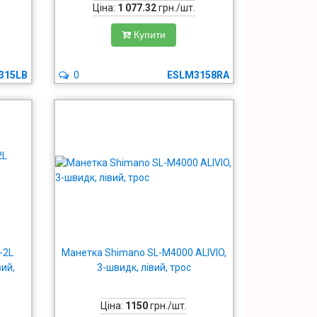
Ціна:
1 077.32
грн./шт.
Купити
315LB
0
ESLM3158RA
-2L
Манетка Shimano SL-M4000 ALIVIO,
вий,
3-швидк, лівий, трос
Ціна:
1150
грн./шт.