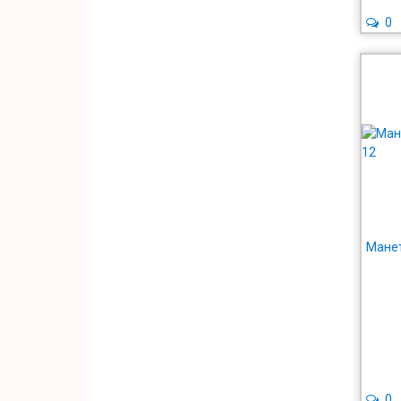
0
Манет
0