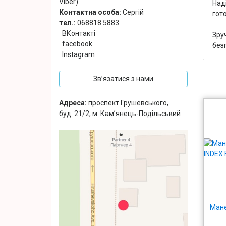
Viber)
Наді
Контактна особа:
Сергій
гот
тел.:
068818 5883
ВКонтакті
Зру
facebook
без
Instagram
Зв’язатися з нами
Адреса:
проспект Грушевського,
буд. 21/2, м. Кам’янець-Подільський
Мане