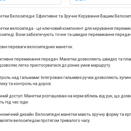
етки Велосипедні: Ефективне та Зручне Керування Вашим Велоси
етки велосипеда - це ключовий компонент для керування переми
осипеді. Вони забезпечують точне та швидке перемикання передач,
овні переваги велосипедних манеток:
ктивне перемикання передач: Манетки дозволяють швидко та плав
дозволяє легко пристосуватися до різних умов маршруту.
троль над гальмами: Інтегровані гальмівні ручки дозволяють зупи
еку та контроль на дорозі.
чний доступ: Манетки розташовані на кермі вблизь від рук, що дозв
ть під час їзди.
ономічний дизайн: Велосипедні манетки мають зручну форму та ер
авляти велосипедом протягом тривалого часу.