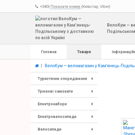
+380(
Показати номер
(Київстар, Viber)
ВелоКум — ве
Подільському
Головна
Товари
Інформаційн
ВелоКум — веломагазин у Кам’янець-Подільс
Туристичне спорядження
+
Трюкові самокати
+
Електронабори
+
Електровелосипеди
+
Велосипеди
+