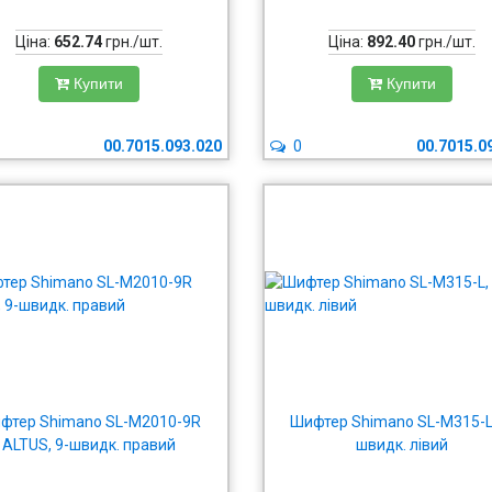
Ціна:
652.74
грн./шт.
Ціна:
892.40
грн./шт.
Купити
Купити
00.7015.093.020
0
00.7015.0
фтер Shimano SL-M2010-9R
Шифтер Shimano SL-M315-L,
ALTUS, 9-швидк. правий
швидк. лівий