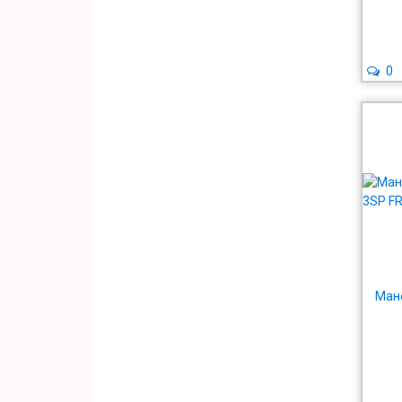
0
Мане