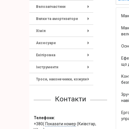
Велозапчастини
+
Ман
Вилки та амортизатори
+
Ман
Хімія
вел
+
Аксесуари
Осн
+
Екіпіровка
Ефе
+
що 
Інструменти
+
Кон
Троси, наконечники, кожухи
безп
+
Зру
Контакти
наві
Ерг
Телефони:
упр
+380(
Показати номер
(Київстар,