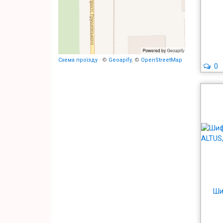
Схема проїзду
· ©
Geoapify
, ©
OpenStreetMap
0
Ши