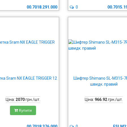
00.7018.291.000
0
00.7015.1
ка Sram NX EAGLE TRIGGER 12
Шифтер Shimano SL-M315-7R
швидк. правий
Ціна:
2070
грн./шт.
Ціна:
966.92
грн./шт.
Купити
00.7018.376.000
0
ESLM3