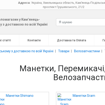
Адреса:
Україна
,
Хмельницька область
,
Кам’янець-Подільсь
проспект Грушевського, 21/2
ломагазин у Кам’янець-
 з доставкою по всій Україні
і статті
Контакти
Доставка та Оплата
Г
ькому з доставкою по всій Україні
Товари
Велозапчастини
Манетки, Перемикачі,
Велозапчаст
Манетки Shimano
Манетки Sram