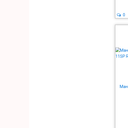
0
Ман