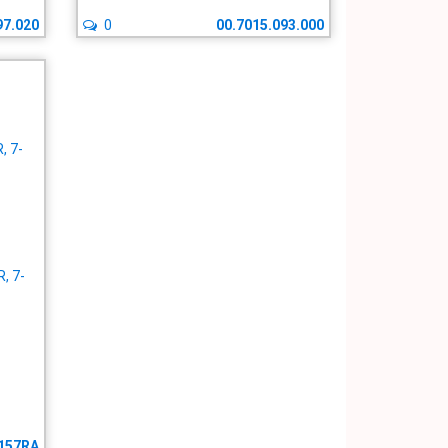
97.020
0
00.7015.093.000
, 7-
157RA