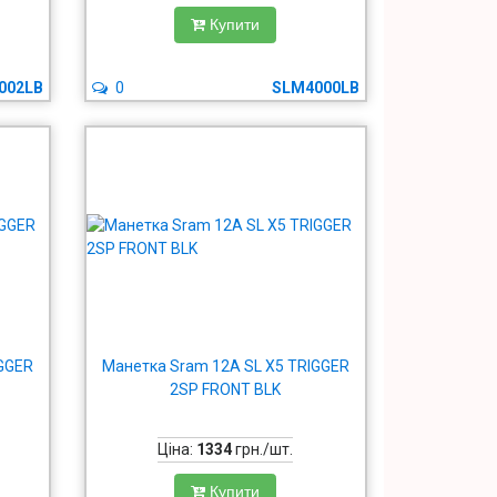
Купити
002LB
0
SLM4000LB
IGGER
Манетка Sram 12A SL X5 TRIGGER
2SP FRONT BLK
Ціна:
1334
грн./шт.
Купити