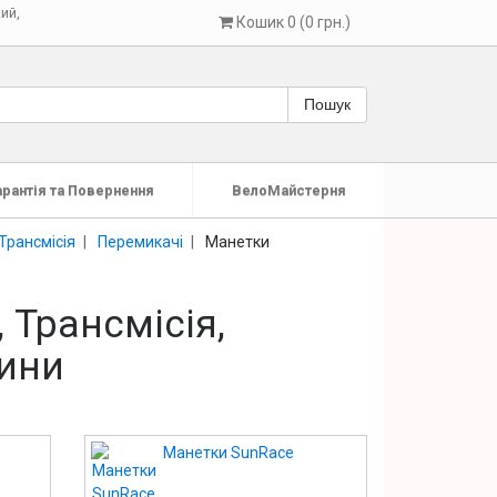
кий
,
Кошик 0 (0 грн.)
Пошук
арантія та Повернення
ВелоМайстерня
Трансмісія
Перемикачі
Манетки
 Трансмісія,
ини
Манетки SunRace