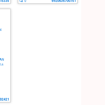
15335
0
6920636700751
BAN
3 л
02421