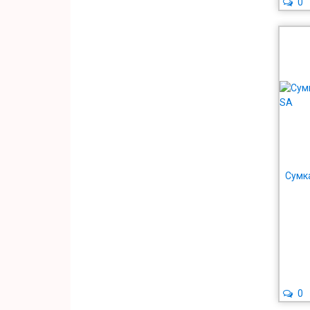
0
Сумк
0