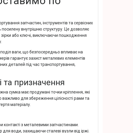
оставимо по
ортування запчастин, інструментів та сервісних
ь посилену внутрішню структуру. Це дозволяє
и, зірки або ключі, виключаючи пошкодження
.
поділ ваги, що безпосередньо впливає на
імерів гарантує захист металевих елементів
ійних деталей під час транспортування,
і та призначення
жна сумка має продумані точки кріплення, які
 важливо для збереження цілісності рами та
тертя матеріалу.
при контакті з металевими запчастинами.
 для води, захищаючи сталеві вузли від іржі.