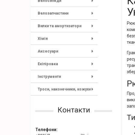
К
Велосипеди
+
У
Велозапчастини
+
Рюк
Вилки та амортизатори
ком
+
без
Хімія
тка
+
Аксесуари
Гра
+
ресу
Екіпіровка
тран
+
збер
Інструменти
Р
+
Троси, наконечники, кожухи
Про
+
вик
запо
Контакти
Ти
Телефони: