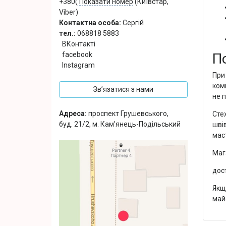
+380(
Показати номер
(Київстар,
Viber)
Контактна особа:
Сергій
тел.:
068818 5883
ВКонтакті
П
facebook
Instagram
При
ком
Зв’язатися з нами
не п
Адреса:
проспект Грушевського,
Сте
буд. 21/2, м. Кам’янець-Подільський
шві
маст
Маг
дост
Якщо
май