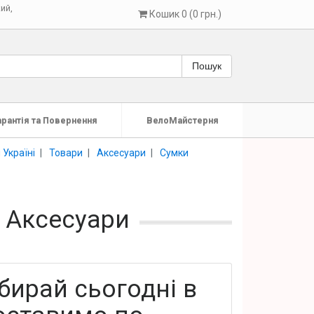
кий
,
Кошик 0 (0 грн.)
Пошук
арантія та Повернення
ВелоМайстерня
 Україні
Товари
Аксесуари
Сумки
, Аксесуари
бирай сьогодні в