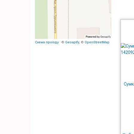
Схема проїзду
· ©
Geoapify
, ©
OpenStreetMap
Сумк