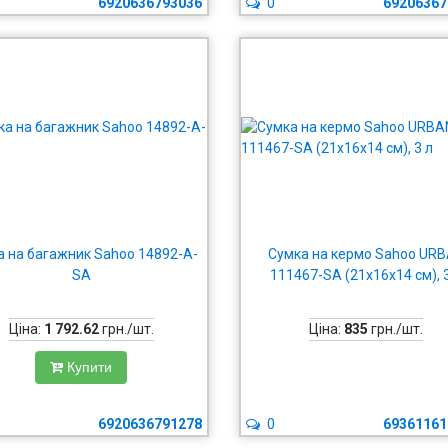
6920636793036
0
69206367
а на багажник Sahoo 14892-A-
Сумка на кермо Sahoo UR
SA
111467-SA (21х16х14 см), 
Ціна:
1 792.62
грн./шт.
Ціна:
835
грн./шт.
Купити
6920636791278
0
69361161