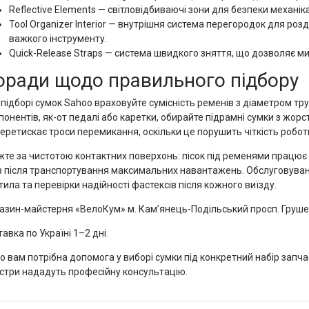
Reflective Elements — світловідбиваючі зони для безпеки механіка 
Tool Organizer Interior — внутрішня система перегородок для роз
важкого інструменту.
Quick-Release Straps — система швидкого зняття, що дозволяє ми
оради щодо правильного підбору
 підборі сумок Sahoo враховуйте сумісність ременів з діаметром т
понентів, як-от педалі або каретки, обирайте підрамні сумки з жор
еретискає троси перемикання, оскільки це порушить чіткість роботи
жте за чистотою контактних поверхонь: пісок під ременями працює я
в після транспортування максимальних навантажень. Обслуговуван
ила та перевірки надійності фастексів після кожного виїзду.
азин-майстерня «ВелоКум» м. Кам’янець-Подільський просп. Груше
авка по Україні 1–2 дні.
 вам потрібна допомога у виборі сумки під конкретний набір запчас
стри нададуть професійну консультацію.