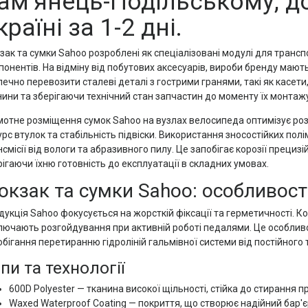
ам’янець-Подільському, д
країні за 1-2 дні.
зак та сумки Sahoo розроблені як спеціалізовані модулі для трансп
понентів. На відміну від побутових аксесуарів, вироби бренду мают
печно перевозити сталеві деталі з гострими гранями, такі як касет
нини та зберігаючи технічний стан запчастин до моменту їх монтажу
мотне розміщення сумок Sahoo на вузлах велосипеда оптимізує роз
рс втулок та стабільність підвіски. Використання зносостійких пол
смісії від вологи та абразивного пилу. Це запобігає корозії прециз
ігаючи їхню готовність до експлуатації в складних умовах.
юкзак та сумки Sahoo: особливост
дукція Sahoo фокусується на жорсткій фіксації та герметичності. Ко
лючають розгойдування при активній роботі педалями. Це особливо
бігання перетиранню гідроліній гальмівної системи від постійного 
пи та технології
600D Polyester — тканина високої щільності, стійка до стирання 
Waxed Waterproof Coating — покриття, що створює надійний бар'єр