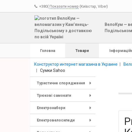
+380(
Показати номер
(Київстар, Viber)
ВелоКум — ве
Подільському
Головна
Товари
Інформаційн
Конструктор интернет магазина в Украине
Вело
Сумки Sahoo
Туристичне спорядження
+
Трюкові самокати
+
Електронабори
+
Р
Електровелосипеди
+