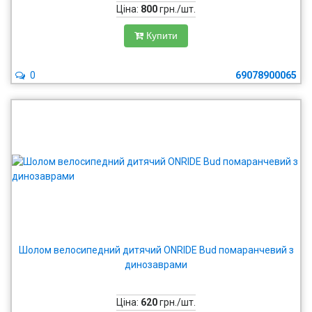
Ціна:
800
грн./шт.
Купити
0
69078900065
Шолом велосипедний дитячий ONRIDE Bud помаранчевий з
динозаврами
Ціна:
620
грн./шт.