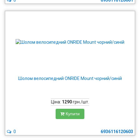
0
6936116120601
Шолом велосипедний ONRIDE Mount чорний/синій
Ціна:
1290
грн./шт.
Купити
0
6936116120603