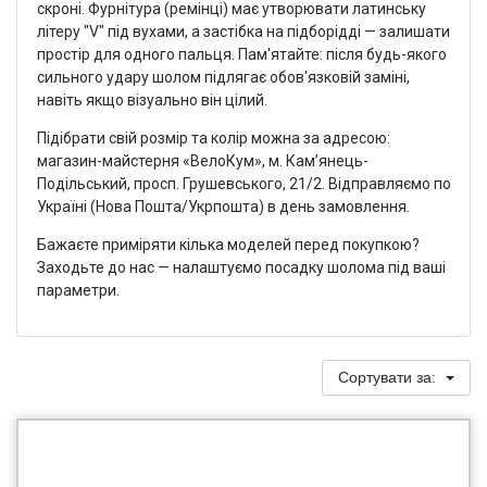
скроні. Фурнітура (ремінці) має утворювати латинську
літеру "V" під вухами, а застібка на підборідді — залишати
простір для одного пальця. Пам'ятайте: після будь-якого
сильного удару шолом підлягає обов'язковій заміні,
навіть якщо візуально він цілий.
Підібрати свій розмір та колір можна за адресою:
магазин-майстерня «ВелоКум», м. Кам’янець-
Подільський, просп. Грушевського, 21/2. Відправляємо по
Україні (Нова Пошта/Укрпошта) в день замовлення.
Бажаєте приміряти кілька моделей перед покупкою?
Заходьте до нас — налаштуємо посадку шолома під ваші
параметри.
Сортувати за: