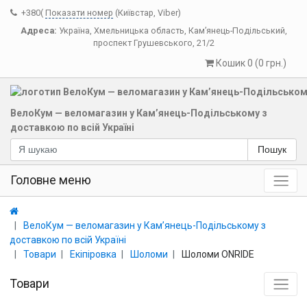
+380(
Показати номер
(Київстар, Viber)
Адреса:
Україна
,
Хмельницька область
,
Кам’янець-Подільський
,
проспект Грушевського, 21/2
Кошик 0 (0 грн.)
ВелоКум — веломагазин у Кам’янець-Подільському з
доставкою по всій Україні
Пошук
Головне меню
ВелоКум — веломагазин у Кам’янець-Подільському з
доставкою по всій Україні
Товари
Екіпіровка
Шоломи
Шоломи ONRIDE
Товари