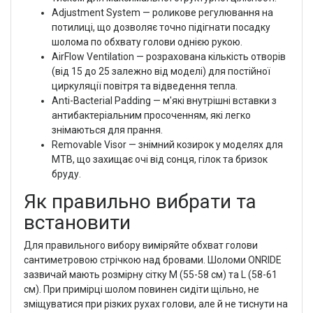
Adjustment System — роликове регулювання на
потилиці, що дозволяє точно підігнати посадку
шолома по обхвату голови однією рукою.
AirFlow Ventilation — розрахована кількість отворів
(від 15 до 25 залежно від моделі) для постійної
циркуляції повітря та відведення тепла.
Anti-Bacterial Padding — м'які внутрішні вставки з
антибактеріальним просоченням, які легко
знімаються для прання.
Removable Visor — знімний козирок у моделях для
MTB, що захищає очі від сонця, гілок та бризок
бруду.
Як правильно вибрати та
встановити
Для правильного вибору виміряйте обхват голови
сантиметровою стрічкою над бровами. Шоломи ONRIDE
зазвичай мають розмірну сітку M (55-58 см) та L (58-61
см). При примірці шолом повинен сидіти щільно, не
зміщуватися при різких рухах голови, але й не тиснути на