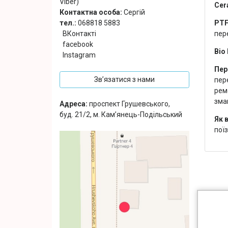
Viber)
Cer
Контактна особа:
Сергій
PTF
тел.:
068818 5883
пер
ВКонтакті
facebook
Bio
Instagram
Пер
Зв’язатися з нами
пер
рем
змаг
Адреса:
проспект Грушевського,
буд. 21/2, м. Кам’янець-Подільський
Як 
поїз