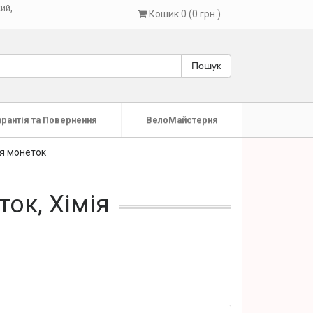
кий
,
Кошик 0 (0 грн.)
Пошук
арантія та Повернення
ВелоМайстерня
я монеток
ок, Хімія