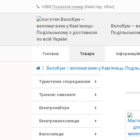
+380(
Показати номер
(Київстар, Viber)
ВелоКум — ве
Подільському
Головна
Товари
Інформаційн
ВелоКум — веломагазин у Кам’янець-Подільс
Туристичне спорядження
+
Трюкові самокати
+
Електронабори
+
Електровелосипеди
+
Велосипеди
+