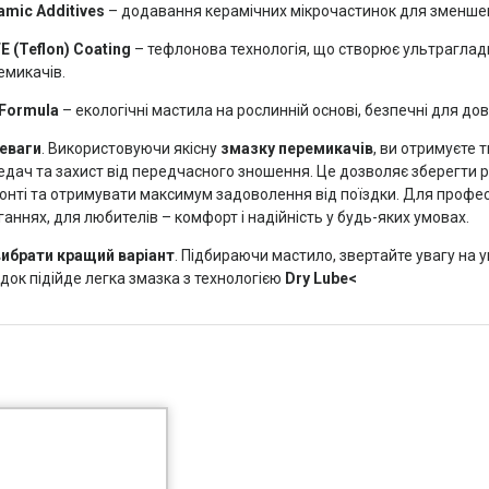
amic Additives
– додавання керамічних мікрочастинок для зменшен
E (Teflon) Coating
– тефлонова технологія, що створює ультраглад
емикачів.
 Formula
– екологічні мастила на рослинній основі, безпечні для до
еваги
. Використовуючи якісну
змазку перемикачів
, ви отримуєте 
едач та захист від передчасного зношення. Це дозволяє зберегти р
онті та отримувати максимум задоволення від поїздки. Для професі
аннях, для любителів – комфорт і надійність у будь-яких умовах.
вибрати кращий варіант
. Підбираючи мастило, звертайте увагу на у
док підійде легка змазка з технологією
Dry Lube<