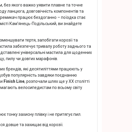
, без якого важко уявити плавне та точне
оду ланцюга, довговічність компонентів та
еремикач працює бездоганно – поїздка стає
 місті Кам’янець-Подільський, ви знайдете
зменшувати тертя, запобігати корозії та
мастила забезпечує тривалу роботу заднього та
едставлені універсальні мастила для щоденних
щу, пилу чи довгих марафонів.
них брендів, які десятиліттями працюють у
добув популярність завдяки поєднанню
чи
Finish Line
, розпочали шлях ще у ХХ столітті
помагають велосипедистам по всьому світу
є тонку захисну плівку і не притягує пил.
я довше та захищає від корозії.