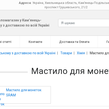
Адреса:
Україна
,
Хмельницька область
,
Кам’янець-Подільсь
проспект Грушевського, 21/2
ломагазин у Кам’янець-
 з доставкою по всій Україні
і статті
Контакти
Доставка та Оплата
Г
ькому з доставкою по всій Україні
Товари
Хімія
Мастило дл
Мастило для монет
Мастило для монеток
SRAM