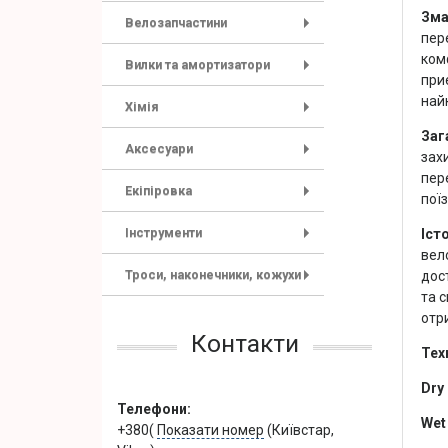
Зма
Велозапчастини
пер
+
ком
Вилки та амортизатори
при
+
най
Хімія
+
Заг
Аксесуари
зах
+
пер
Екіпіровка
пої
+
Інструменти
Іст
+
вел
Троси, наконечники, кожухи
дост
+
та 
отр
Контакти
Тех
Dry
Телефони:
Wet
+380(
Показати номер
(Київстар,