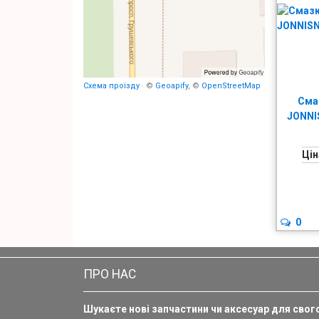
Схема проїзду
· ©
Geoapify
, ©
OpenStreetMap
Сма
JONNI
Цін
0
ПРО НАС
Шукаєте нові запчастини чи аксесуар для свог