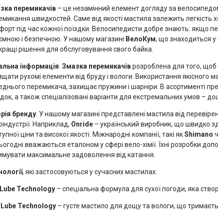
зка перемикачів
– це незамінний елемент догляду за велосипедом
емикання швидкостей. Саме від якості мастила залежить легкість х
форт під час кожної поїздки. Велосипедисти добре знають: якщо п
ємною і безпечною. У нашому магазині
ВелоКум
, що знаходиться у
кращі рішення для обслуговування свого байка.
альна інформація
.
Змазка перемикачів
розроблена для того, щоб 
ищати рухомі елементи від бруду і вологи. Використання якісного 
еднього перемикача, захищає пружини і шарніри. В асортименті пр
здок, а також спеціалізовані варіанти для екстремальних умов – до
орія бренду
. У нашому магазині представлені мастила від перевіре
оіндустрії. Наприклад,
Onride
– український виробник, що швидко з
упної ціни та високої якості. Міжнародні компанії, такі як
Shimano
сьогодні вважаються еталоном у сфері вело-хімії. Їхні розробки до
имувати максимальне задоволення від катання.
нології
, які застосовуються у сучасних мастилах:
 Lube Technology
– спеціальна формула для сухої погоди, яка створю
 Lube Technology
– густе мастило для дощу та вологи, що тримаєтьс