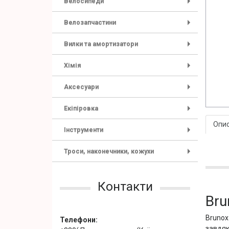
Велосипеди
+
Велозапчастини
+
Вилки та амортизатори
+
Хімія
+
Аксесуари
+
Екіпіровка
+
Опи
Інструменти
+
Троси, наконечники, кожухи
+
Контакти
Bru
Brunox
Телефони:
завдяк