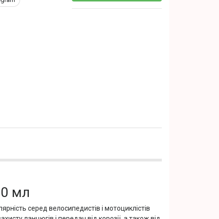
00 мл
лярність серед велосипедистів і мотоциклістів
исту ланцюгів і передач від корозії, а також від