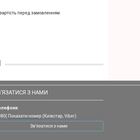
 вартість перед замовленням.
ї
В’ЯЗАТИСЯ З НАМИ
елефони:
380(
Показати номер
(Київстар, Viber)
Зв’язатися з нами