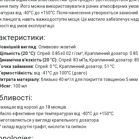
ння пилу. Його можна використовувати в різних атмосферних умов
атурах від -40°C до +150°C. Після нанесення утворюється захисний
и ланцюга, навіть важкодоступні місця. Це мастило забезпечує надій
ості від умов експлуатації.
актеристики:
Зовнішній вигляд:
Оливково-жовтий
Щільність (20 °С):
Спрей: 0.85±0.02 г/см³, Краплинний дозатор: 0.85 
Динамічна в'язкість (20 °С):
Спрей: 83 мПа, Краплинний дозатор: 8
Точка займання:
Спрей: 0 °С, Краплинний дозатор: 51 °С
Термостійкість:
від -41°C до 100°C (довго)
Витрата матеріалу:
близько 40 м²/л для покриття товщиною 5 мкм
Обсяг:
100 мл
бливості:
Захищає від корозії до 18 місяців.
Масло ефективне при температурах від -40°C до +150°C.
Виготовляється у вигляді крапельного дозатора.
У складі відсутні графіт, кислоти та силікон.
hnologies: