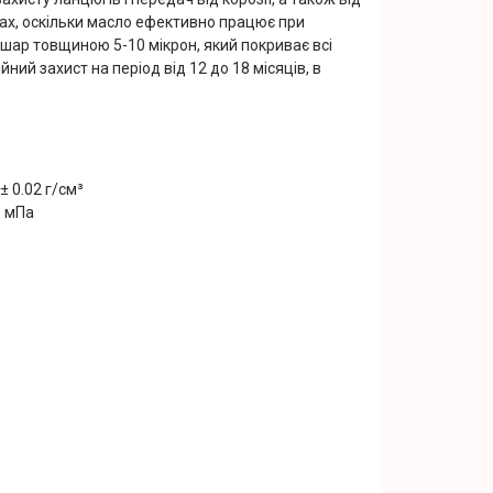
ах, оскільки масло ефективно працює при
 шар товщиною 5-10 мікрон, який покриває всі
ний захист на період від 12 до 18 місяців, в
± 0.02 г/см³
5 мПа