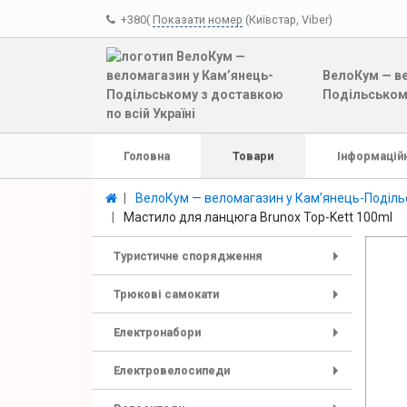
+380(
Показати номер
(Київстар, Viber)
ВелоКум — ве
Подільському
Головна
Товари
Інформаційн
ВелоКум — веломагазин у Кам’янець-Подільс
Мастило для ланцюга Brunox Top-Kett 100ml
Туристичне спорядження
+
Трюкові самокати
+
Електронабори
+
Електровелосипеди
+