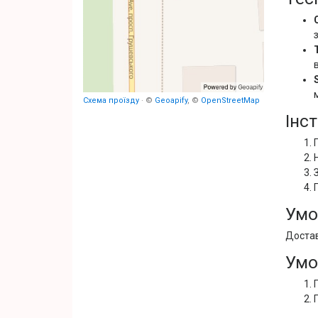
Схема проїзду
· ©
Geoapify
, ©
OpenStreetMap
Інс
Умо
Достав
Умо