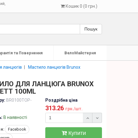
кий
,
Кошик 0 (0 грн.)
Пошук
арантія та Повернення
ВелоМайстерня
я ланцюгів
Мастило ланцюгів Brunox
ИЛО ДЛЯ ЛАНЦЮГА BRUNOX
ETT 100ML
ру:
BR0100TOP-
Роздрібна ціна
313.26
грн./шт.
ь:
В наявності
я:
Facebook
Купити
egram