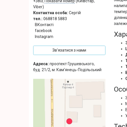
+380(
Показати номер
(Київстар,
налипа
Viber)
темпер
Контактна особа:
Сергій
ділянк
тел.:
068818 5883
залежн
ВКонтакті
facebook
Хар
Instagram
Зв’язатися з нами
Адреса:
проспект Грушевського,
буд. 21/2, м. Кам’янець-Подільський
Осо
Tec