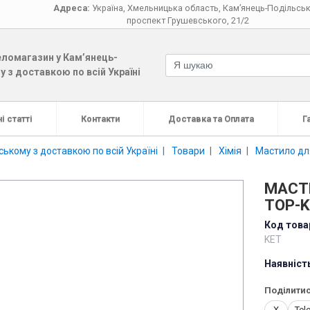
Адреса:
Україна
,
Хмельницька область
,
Кам’янець-Подільсь
проспект Грушевського, 21/2
ломагазин у Кам’янець-
 з доставкою по всій Україні
і статті
Контакти
Доставка та Оплата
Г
ькому з доставкою по всій Україні
Товари
Хімія
Мастило дл
МАСТ
TOP-K
Код това
KET
Наявніст
Поділитис
X
Tel