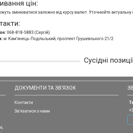
ивання цін:
ожуть змінюватися залежно від курсу валют. Уточнюйте актуальну
такти:
он:
068-818-5883 (Сергій)
а:
м. Кам'янець-Подільський, проспект Грушевського 21/2
Сусідні позиці
ДОКУМЕНТИ ТА ЗВ’ЯЗОК
З
Контакти
Т
+
Зв’язатися з нами
я,