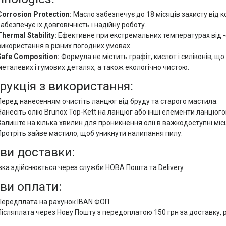
Corrosion Protection:
Масло забезпечує до 18 місяців захисту від ко
забезпечує їх довговічність і надійну роботу.
Thermal Stability:
Ефективне при екстремальних температурах від -
використання в різних погодних умовах.
Safe Composition:
Формула не містить графіт, кислот і силіконів, щ
металевих і гумових деталях, а також екологічно чистою.
трукція з використання:
Перед нанесенням очистіть ланцюг від бруду та старого мастила.
Нанесіть олію Brunox Top-Kett на ланцюг або інші елементи ланцюго
Залиште на кілька хвилин для проникнення олії в важкодоступні міс
Протріть зайве мастило, щоб уникнути налипання пилу.
ви доставки:
ка здійснюється через служби НОВА Пошта та Delivery.
ви оплати:
Передплата на рахунок IBAN ФОП.
Післяплата через Нову Пошту з передоплатою 150 грн за доставку, 