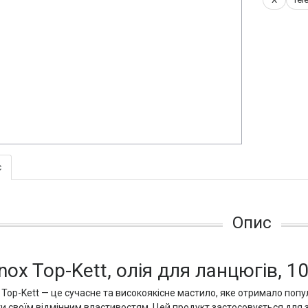
с
Опис
nox Top-Kett, олія для ланцюгів, 1
 Top-Kett — це сучасне та високоякісне мастило, яке отримало попу
и своїм відмінним властивостям. Цей продукт застосовується для зах