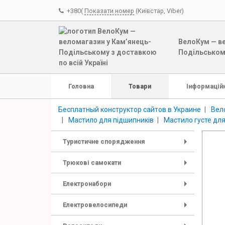
+380(
Показати номер
(Київстар, Viber)
ВелоКум — ве
Подільському
Головна
Товари
Інформаційн
Бесплатный конструктор сайтов в Украине
Вел
Мастило для підшипників
Мастило густе для
Туристичне спорядження
+
Трюкові самокати
+
Електронабори
+
Електровелосипеди
+