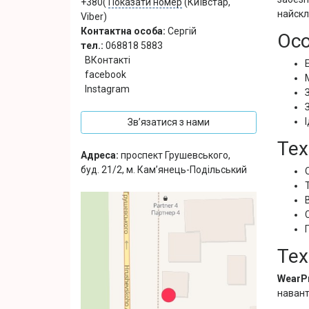
+380(
Показати номер
(Київстар,
найскл
Viber)
Контактна особа:
Сергій
Осо
тел.:
068818 5883
ВКонтакті
facebook
Instagram
Зв’язатися з нами
Тех
Адреса:
проспект Грушевського,
буд. 21/2, м. Кам’янець-Подільський
Тех
WearPr
наван