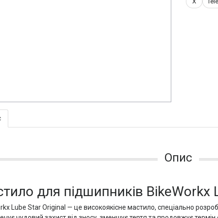
X
Tel
с
Опис
тило для підшипників BikeWorkx Lu
rkx Lube Star Original — це високоякісне мастило, спеціально розр
ечує чудовий захист від зносу, зменшує тертя та продовжує термін