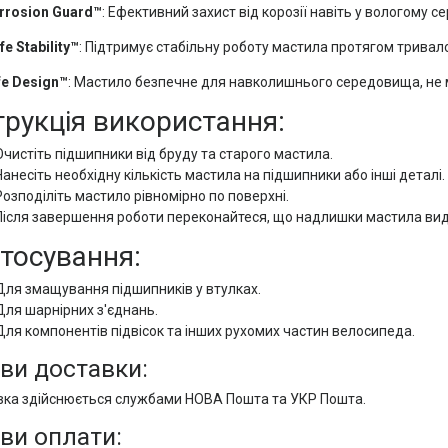
rrosion Guard™
: Ефективний захист від корозії навіть у вологому с
fe Stability™
: Підтримує стабільну роботу мастила протягом тривало
e Design™
: Мастило безпечне для навколишнього середовища, не 
трукція використання:
Очистіть підшипники від бруду та старого мастила.
Нанесіть необхідну кількість мастила на підшипники або інші деталі.
Розподіліть мастило рівномірно по поверхні.
Після завершення роботи переконайтеся, що надлишки мастила вид
тосування:
Для змащування підшипників у втулках.
Для шарнірних з'єднань.
Для компонентів підвісок та інших рухомих частин велосипеда.
ви доставки:
ка здійснюється службами НОВА Пошта та УКР Пошта.
ви оплати: