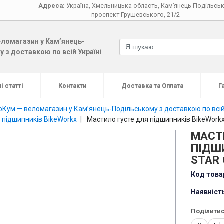
Адреса:
Україна
,
Хмельницька область
,
Кам’янець-Подільсь
проспект Грушевського, 21/2
ломагазин у Кам’янець-
 з доставкою по всій Україні
і статті
Контакти
Доставка та Оплата
Г
оКум — веломагазин у Кам’янець-Подільському з доставкою по всій
 підшипників BikeWorkx
Мастило густе для підшипників BikeWorkx 
МАСТ
ПІДШИ
STAR 
Код това
Наявніст
Поділитис