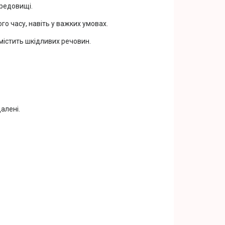
ередовищі.
го часу, навіть у важких умовах.
містить шкідливих речовин.
алені.