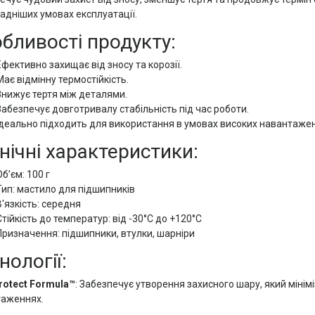
адніших умовах експлуатації.
бливості продукту:
Ефективно захищає від зносу та корозії.
Має відмінну термостійкість.
Знижує тертя між деталями.
Забезпечує довготривалу стабільність під час роботи.
Ідеально підходить для використання в умовах високих навантажен
нічні характеристики:
Обʼєм: 100 г
Тип: мастило для підшипників
В'язкість: середня
Стійкість до температур: від -30°C до +120°C
Призначення: підшипники, втулки, шарніри
нології:
otect Formula™
: Забезпечує утворення захисного шару, який мінім
таженнях.