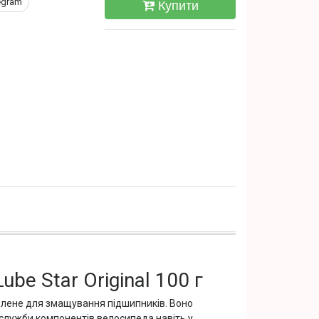
egram
Купити
be Star Original 100 г
облене для змащування підшипників. Воно
 служби компонентів велосипеда навіть у