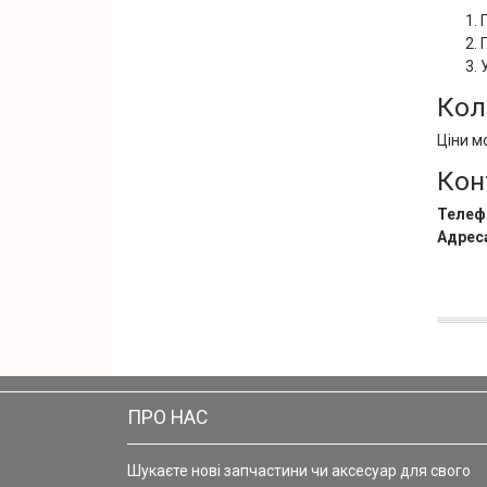
Кол
Ціни м
Кон
Телеф
Адрес
ПРО НАС
Шукаєте нові запчастини чи аксесуар для свого