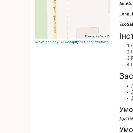
AntiCo
LongLi
EcoSaf
Інс
Схема проїзду
· ©
Geoapify
, ©
OpenStreetMap
Зас
Умо
Достав
Умо