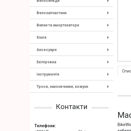
Велосипеди
+
Велозапчастини
+
Вилки та амортизатори
+
Хімія
+
Аксесуари
+
Екіпіровка
+
Опи
Інструменти
+
Троси, наконечники, кожухи
+
Контакти
Мас
BikeWo
Телефони:
забезп