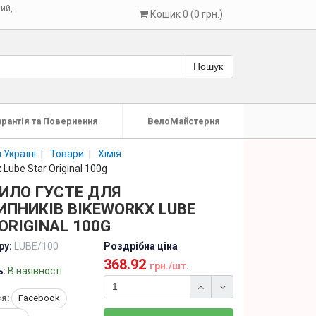
кий
,
Кошик 0 (0 грн.)
Пошук
арантія та Повернення
ВелоМайстерня
 Україні
Товари
Хімія
Lube Star Original 100g
ИЛО ГУСТЕ ДЛЯ
ПНИКІВ BIKEWORKX LUBE
ORIGINAL 100G
ру:
LUBE/100
Роздрібна ціна
368.92
грн./шт.
ь:
В наявності
я:
Facebook