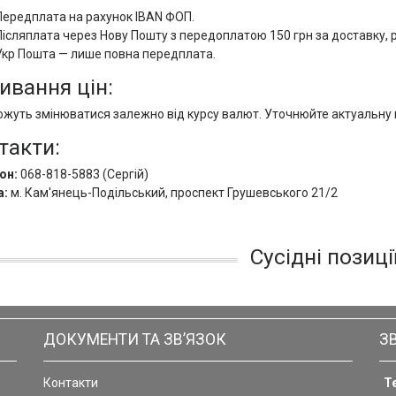
Передплата на рахунок IBAN ФОП.
Післяплата через Нову Пошту з передоплатою 150 грн за доставку, 
Укр Пошта — лише повна передплата.
ивання цін:
ожуть змінюватися залежно від курсу валют. Уточнюйте актуальну 
такти:
он:
068-818-5883 (Сергій)
а:
м. Кам'янець-Подільський, проспект Грушевського 21/2
Сусідні позиці
ДОКУМЕНТИ ТА ЗВ’ЯЗОК
З
Контакти
Т