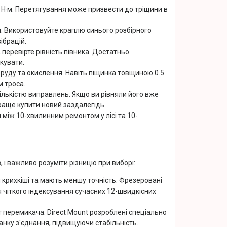
 Н·м. Перетягування може призвести до тріщини в
м. Використовуйте краплю синього розбірного
ібрацій.
перевірте рівність півника. Достатньо
кувати.
 бруду та окислення. Навіть піщинка товщиною 0.5
 троса.
ількістю виправлень. Якщо ви рівняли його вже
раще купити новий заздалегідь.
я між 10-хвилинним ремонтом у лісі та 10-
 і важливо розуміти різницю при виборі:
 крихкіші та мають меншу точність. Фрезеровані
 чіткого індексування сучасних 12-швидкісних
т перемикача. Direct Mount розроблені спеціально
анку з'єднання, підвищуючи стабільність.