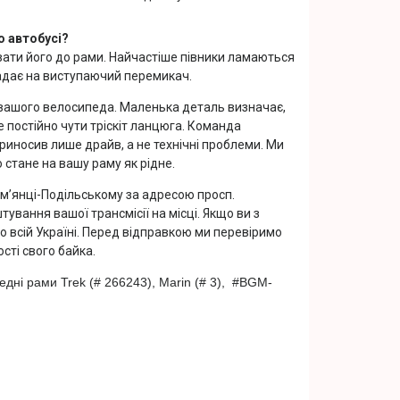
о автобусі?
вати його до рами. Найчастіше півники ламаються
падає на виступаючий перемикач.
» вашого велосипеда. Маленька деталь визначає,
 постійно чути тріскіт ланцюга. Команда
иносив лише драйв, а не технічні проблеми. Ми
 стане на вашу раму як рідне.
ам’янці-Подільському за адресою просп.
вання вашої трансмісії на місці. Якщо ви з
по всій Україні. Перед відправкою ми перевіримо
сті свого байка.
едні
рами
Trek
(
#
266243
)
,
Marin
(
#
3
)
,
#
BGM
-