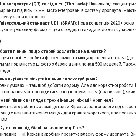
Під ексцентрик (QR) та під вісь (Thru-axle):
Півники під ексцентри
Варіанти під вісь 12 мм часто інтегровані в систему дропаута і мают
вкручування осі колеса.
Універсальний стандарт UDH (SRAM):
Нова концепція 2020+ років.
шукати унікальну форму — цей стандарт підходить до всіх сучасних 
Q
ібрати півник, якщо старий розлетівся на шматки?
щий спосіб — зробити фото уламків та місця кріплення на рамі (дроп
м ми порівнюємо ці фото з базою даних понад 500 моделей. Також 
педа.
на вирівняти зігнутий півник плоскогубцями?
ових умовах — так, щоб доїхати додому. Але для коректної роботи 
рівнювання має проводитися спец інструментом (правилкою), який
овий півник виглядає трохи інакше, ніж мій оригінал?
ики часто роблять ревізії деталей. Фрезеровані аналоги від сторонн
товщі у ненавантажених місцях для кращої жорсткості, але посадко
5 мм.
ійде півник від Giant на велосипед Trek?
випадків — ні. Кожен виробник проектує власну форму дропаута. В