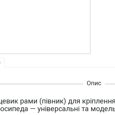
с
Опис
цевик рами (півник) для кріплен
осипеда — універсальні та модель