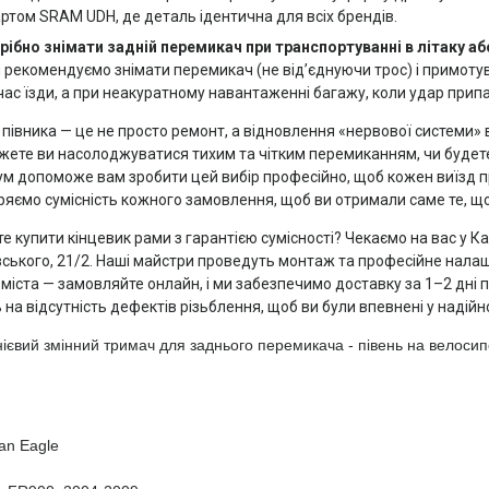
ртом SRAM UDH, де деталь ідентична для всіх брендів.
рібно знімати задній перемикач при транспортуванні в літаку аб
и рекомендуємо знімати перемикач (не від’єднуючи трос) і примоту
 час їзди, а при неакуратному навантаженні багажу, коли удар при
 півника — це не просто ремонт, а відновлення «нервової системи
жете ви насолоджуватися тихим та чітким перемиканням, чи будете
м допоможе вам зробити цей вибір професійно, щоб кожен виїзд пр
ряємо сумісність кожного замовлення, щоб ви отримали саме те, що
е купити кінцевик рами з гарантією сумісності? Чекаємо на вас у К
ського, 21/2. Наші майстри проведуть монтаж та професійне налашту
 міста — замовляйте онлайн, і ми забезпечимо доставку за 1–2 дні 
 на відсутність дефектів різьблення, щоб ви були впевнені у надійно
ієвий
змінний
тримач
для
заднього
перемикача
-
півень
на
велосип
an Eagle