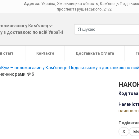
Адреса:
Україна
,
Хмельницька область
,
Кам’янець-Подільсь
проспект Грушевського, 21/2
ломагазин у Кам’янець-
 з доставкою по всій Україні
і статті
Контакти
Доставка та Оплата
Г
Кум — веломагазин у Кам’янець-Подільському з доставкою по всій
нечник рами № 6
НАКО
Код това
Наявніст
наявності
Поділитис
X
Tel