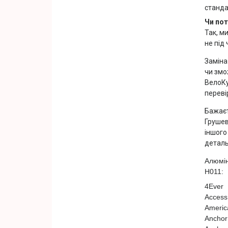
станда
Чи пот
Так, м
не під
Заміна
чи змо
ВелоКу
переві
Бажаєт
Грушев
іншого
деталь
Алюмін
H011
:
4Ever
Access
Americ
Anchor