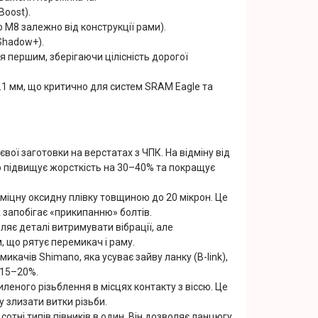
Boost).
 М8 залежно від конструкції рами).
Shadow+).
 першим, зберігаючи цілісність дорогої
1 мм, що критично для систем SRAM Eagle та
вої заготовки на верстатах з ЧПК. На відміну від
о підвищує жорсткість на 30–40% та покращує
міцну оксидну плівку товщиною до 20 мікрон. Це
ж запобігає «прикипанню» болтів.
яє деталі витримувати вібрації, але
 що рятує перемикач і раму.
качів Shimano, яка усуває зайву ланку (B-link),
 15–20%.
леного різьблення в місцях контакту з віссю. Це
 злизати витки різьби.
сотні типів півників в один. Він дозволяє ланцюгу