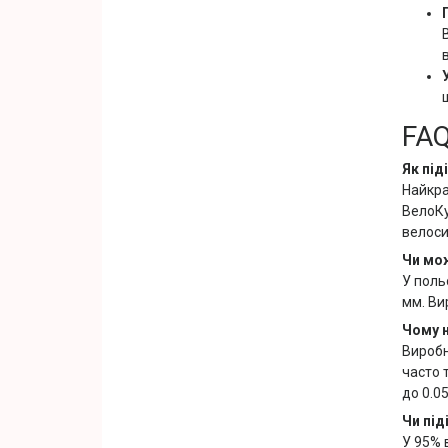
FA
Як під
Найкра
ВелоКу
велоси
Чи мож
У поль
мм. Ви
Чому н
Виробн
часто 
до 0.0
Чи під
У 95% 