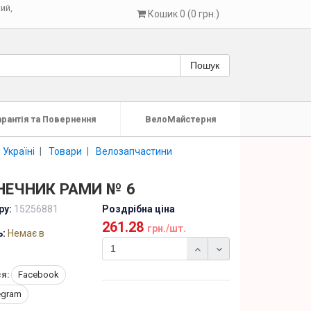
кий
,
Кошик 0 (0 грн.)
Пошук
арантія та Повернення
ВелоМайстерня
 Україні
Товари
Велозапчастини
НЕЧНИК РАМИ № 6
ру:
15256881
Роздрібна ціна
261.28
грн./шт.
ь:
Немає в
я:
Facebook
egram