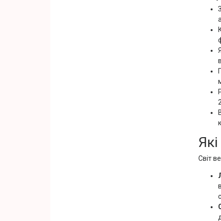
Які
Світ в