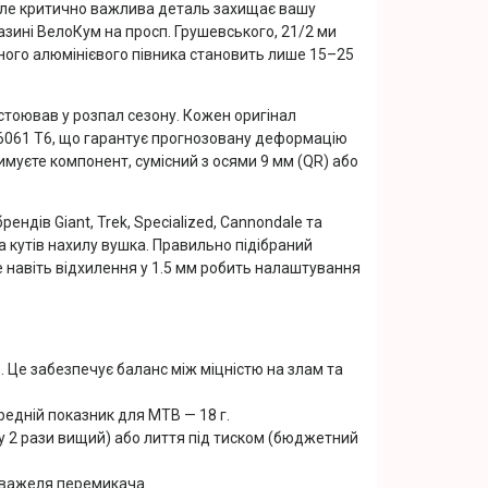
 але критично важлива деталь захищає вашу
зині ВелоКум на просп. Грушевського, 21/2 ми
тного алюмінієвого півника становить лише 15–25
остоював у розпал сезону. Кожен оригінал
6061 T6, що гарантує прогнозовану деформацію
имуєте компонент, сумісний з осями 9 мм (QR) або
ндів Giant, Trek, Specialized, Cannondale та
 та кутів нахилу вушка. Правильно підібраний
 навіть відхилення у 1.5 мм робить налаштування
. Це забезпечує баланс між міцністю на злам та
ередній показник для MTB — 18 г.
у 2 рази вищий) або лиття під тиском (бюджетний
 важеля перемикача.