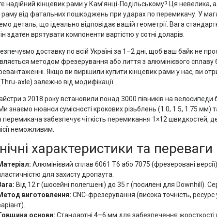
е надійний кінцевик рами у Кам’янці-Подільському? Ця невелика,
 раму від фатальних пошкоджень при ударах по перемикачу. У мага
емо деталь, що ідеально відповідає вашій геометрії. Вага стандар
 він здатен врятувати компоненти вартістю у сотні доларів.
езпечуємо доставку по всій Україні за 1–2 дні, щоб ваш байк не пр
вляється методом фрезерування або лиття з алюмінієвого сплаву 
ревантаженні. Якщо ви вирішили купити кінцевик рами у нас, ви отр
(Thru-axle) залежно від модифікації.
айстри з 2018 року встановили понад 3000 півників на велосипеди бре
. Ми знаємо нюанси сумісності крокових різьблень (1.0, 1.5, 1.75 мм)
 перемикача забезпечує чіткість перемикання 1×12 швидкостей, де
ісії неможливим.
нічні характеристики та переваги
Матеріал:
Алюмінієвий сплав 6061 T6 або 7075 (фрезеровані версії)
пластичністю для захисту дропаута.
Вага:
Від 12 г (шосейні полегшені) до 35 г (посилені для Downhill). С
Метод виготовлення:
CNC-фрезерування (висока точність, ресурс 
варіант).
Товщина основи:
Стандартні 4–6 мм для забезпечення жорсткості