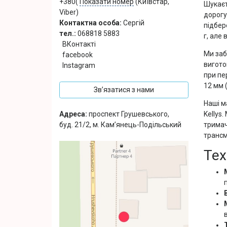
+380(
Показати номер
(Київстар,
Шукаєт
Viber)
дорогу
Контактна особа:
Сергій
підбер
тел.:
068818 5883
г, але
ВКонтакті
Ми заб
facebook
вигото
Instagram
при пе
12 мм 
Зв’язатися з нами
Наші м
Адреса:
проспект Грушевського,
Kellys
буд. 21/2, м. Кам’янець-Подільський
тримач
трансм
Тех