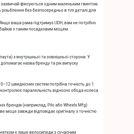
к зазвичай фіксуються одним маленьким гвинтом.
ь різьблення без безпосередньо в тілі деталі для
 Якщо ваша рама підтримує UDH, вам не потрібно
байків з таким посадковим місцем.
аута) з внутрішньої та зовнішньої сторони. У
допомагає назва бренду та рік випуску
10–12 швидкісних систем потрібна точність до 1
 контролює паралельність відносно обода колеса.
іх брендів (наприклад, Pilo або Wheels Mfg)
ве місце завжди відповідає оригіналу з точністю
инятком є лише велосипеди з сучасним