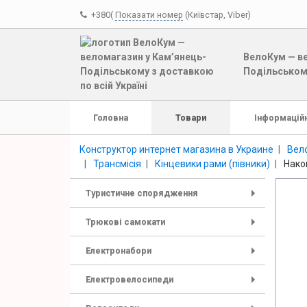
+380(
Показати номер
(Київстар, Viber)
ВелоКум — ве
Подільському
Головна
Товари
Інформаційн
Конструктор интернет магазина в Украине
Вело
Трансмісія
Кінцевики рами (півники)
Нако
Туристичне спорядження
+
Трюкові самокати
+
Електронабори
+
Електровелосипеди
+