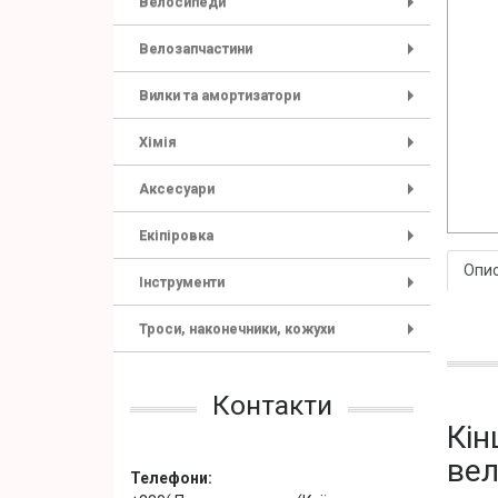
Велосипеди
+
Велозапчастини
+
Вилки та амортизатори
+
Хімія
+
Аксесуари
+
Екіпіровка
+
Опи
Інструменти
+
Троси, наконечники, кожухи
+
Контакти
Кін
вел
Телефони: