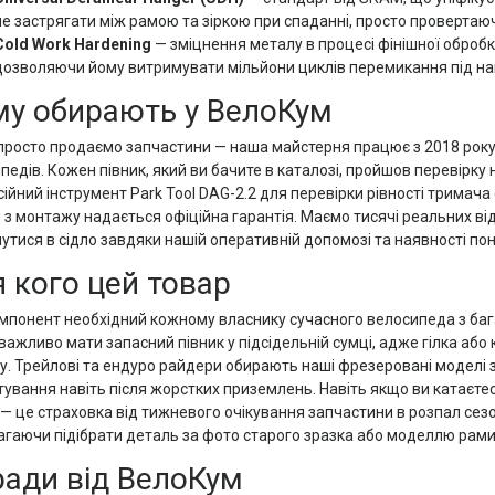
не застрягати між рамою та зіркою при спаданні, просто провертаю
Cold Work Hardening
— зміцнення металу в процесі фінішної обробк
дозволяючи йому витримувати мільйони циклів перемикання під на
у обирають у ВелоКум
просто продаємо запчастини — наша майстерня працює з 2018 року, 
педів. Кожен півник, який ви бачите в каталозі, пройшов перевірк
ійний інструмент Park Tool DAG-2.2 для перевірки рівності тримача 
 з монтажу надається офіційна гарантія. Маємо тисячі реальних відгу
утися в сідло завдяки нашій оперативній допомозі та наявності пон
 кого цей товар
мпонент необхідний кожному власнику сучасного велосипеда з баг
 важливо мати запасний півник у підсідельній сумці, адже гілка або 
у. Трейлові та ендуро райдери обирають наші фрезеровані моделі з
ування навіть після жорстких приземлень. Навіть якщо ви катаєтес
— це страховка від тижневого очікування запчастини в розпал сезо
гаючи підібрати деталь за фото старого зразка або моделлю рами
ади від ВелоКум