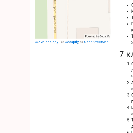
Схема проїзду
· ©
Geoapify
, ©
OpenStreetMap
7 к