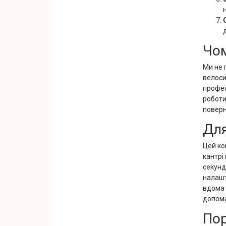
Чом
Ми не 
велоси
профес
роботи
поверн
Для
Цей ко
кантрі
секунд
налашт
вдома 
допома
Пор