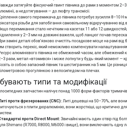
Завжди затягуйте фіксуючий гвинт півника до рами з моментом 2–3
алюмінії, а недотягування — до люфту трансмісії.
Кріплення самого перемикача до півника потребує зусилля 8–10 Н·
фіксатора різьби для запобігання самовільному відкручуванню від в
Якщо перемикання стало нечітким на касетах 11 або 12 швидкостей, 
відхилення у 2–3 мм на довжині важеля, щоб ланцюг почав переска
При заміні деталі обов’язково очистіть посадкове місце на рамі від
мм створить перекіс, який неможливо компенсувати налаштуванням
Ресурс алюмінієвого півника не обмежений часом, але обмежений к
2–3 рази, метал «втомився» і може лопнути у будь-який момент — к
Возіть із собою запасний півник та шестигранник на 5 мм. Це різниц
кілометровою прогулянкою з велосипедом на плечах.
 бувають типи та модифікації
елосипедних запчастин налічує понад 1000 форм-факторів тримачів,
Литі проти фрезерованих (CNC):
Литі дешевші на 50–70%, але вони
виточуються з плити дюралюмінію, вони жорсткіші, що критично для
систем.
Стандартні проти Direct Mount:
Звичайні мають один отвір під бол
для Shimano (R7000, R8000, M6000 і вище), вони виключають одну л