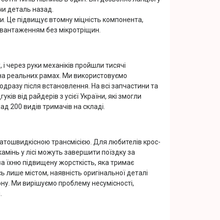
чи деталь назад.
и. Це підвищує втомну міцність компонента,
вантаженням без мікротріщин.
і через руки механіків пройшли тисячі
у на реальних рамах. Ми використовуємо
одразу після встановлення. На всі запчастини та
ків від райдерів з усієї України, які змогли
ад 200 видів тримачів на складі.
атошвидкісною трансмісією. Для любителів крос-
камінь у лісі можуть завершити поїздку за
а їхню підвищену жорсткість, яка тримає
ь лише містом, наявність оригінальної деталі
ну. Ми вирішуємо проблему несумісності,
.