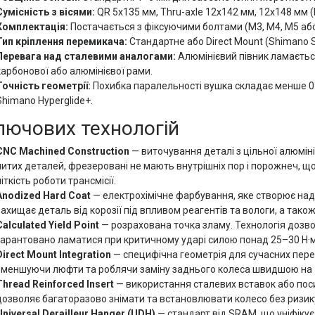
Сумісність з вісями:
QR 5x135 мм, Thru-axle 12x142 мм, 12x148 мм (
Комплектація:
Постачається з фіксуючими болтами (М3, М4, М5 або
Тип кріплення перемикача:
Стандартне або Direct Mount (Shimano 
Перевага над сталевими аналогами:
Алюмінієвий півник ламається
карбонової або алюмінієвої рами.
Точність геометрії:
Похибка паралельності вушка складає менше 0.
Shimano Hyperglide+.
лючових технологій
CNC Machined Construction
— виточування деталі з цільної алюмініє
литих деталей, фрезеровані не мають внутрішніх пор і порожнеч, щ
чіткість роботи трансмісії.
Anodized Hard Coat
— електрохімічне фарбування, яке створює над
захищає деталь від корозії під впливом реагентів та вологи, а тако
Calculated Yield Point
— розрахована точка зламу. Технологія дозвол
гарантовано ламатися при критичному ударі силою понад 25–30 Н·м,
Direct Mount Integration
— специфічна геометрія для сучасних переми
зменшуючи люфти та роблячи заміну заднього колеса швидшою на
Thread Reinforced Insert
— використання сталевих вставок або поси
дозволяє багаторазово знімати та встановлювати колесо без ризику
Universal Derailleur Hanger (UDH)
— стандарт від SRAM, що уніфікує 