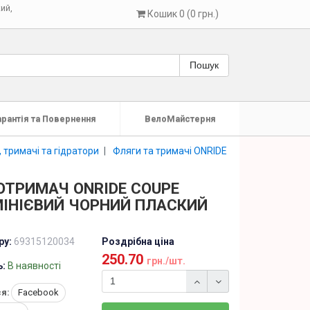
кий
,
Кошик 0 (0 грн.)
Пошук
арантія та Повернення
ВелоМайстерня
 тримачі та гідратори
Фляги та тримачі ONRIDE
ОТРИМАЧ ONRIDE COUPE
ІНІЄВИЙ ЧОРНИЙ ПЛАСКИЙ
ру:
69315120034
Роздрібна ціна
250.70
грн./шт.
ь:
В наявності
я:
Facebook