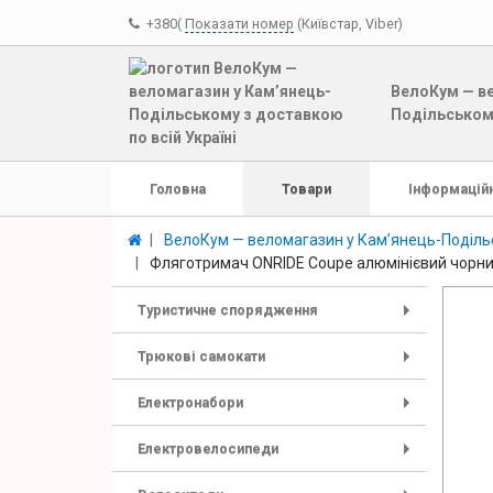
+380(
Показати номер
(Київстар, Viber)
ВелоКум — ве
Подільському
Головна
Товари
Інформаційн
ВелоКум — веломагазин у Кам’янець-Подільс
Фляготримач ONRIDE Coupe алюмінієвий чорни
Туристичне спорядження
+
Трюкові самокати
+
Електронабори
+
Електровелосипеди
+