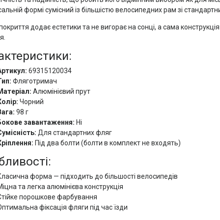
сальній формі сумісний із більшістю велосипедних рам зі стандарт
покриття додає естетики та не вигорає на сонці, а сама конструкці
я.
актеристики:
Артикул:
69315120034
Тип:
Фляготримач
Матеріал:
Алюмінієвий прут
Колір:
Чорний
Вага:
98 г
Бокове завантаження:
Ні
Сумісність:
Для стандартних фляг
Кріплення:
Під два болти (болти в комплект не входять)
бливості:
Класична форма — підходить до більшості велосипедів
Міцна та легка алюмінієва конструкція
Стійке порошкове фарбування
Оптимальна фіксація фляги під час їзди