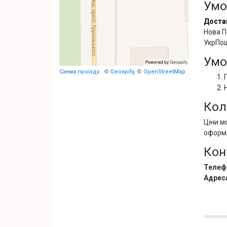
Умо
Доста
Нова П
УкрПош
Умо
Схема проїзду
· ©
Geoapify
, ©
OpenStreetMap
Кол
Ціни м
оформ
Кон
Телеф
Адрес