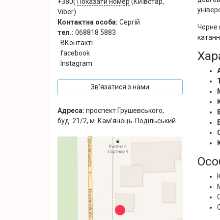
+380(
Показати номер
(Київстар,
універ
Viber)
Контактна особа:
Сергій
Чорне 
тел.:
068818 5883
катанн
ВКонтакті
Хар
facebook
Instagram
Зв’язатися з нами
Адреса:
проспект Грушевського,
буд. 21/2, м. Кам’янець-Подільський
Осо