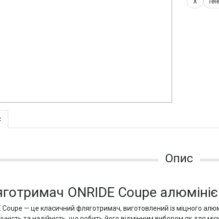
X
Tel
с
Опис
готримач ONRIDE Coupe алюмініє
 Coupe — це класичний фляготримач, виготовлений із міцного алюмін
ічність та надійність, що робить його відмінним вибором як для міс