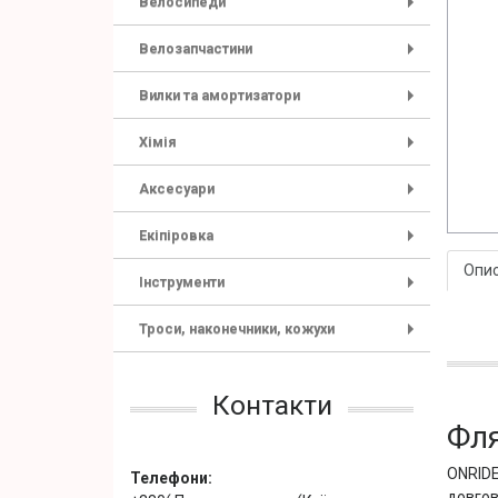
Велосипеди
+
Велозапчастини
+
Вилки та амортизатори
+
Хімія
+
Аксесуари
+
Екіпіровка
+
Опи
Інструменти
+
Троси, наконечники, кожухи
+
Контакти
Фля
ONRIDE
Телефони:
довгов