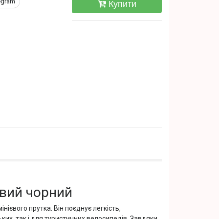
egram
Купити
вий чорний
ієвого прутка. Він поєднує легкість,
ьких, так і для туристичних велосипедів. Завдяки