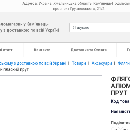
Адреса:
Україна
,
Хмельницька область
,
Кам’янець-Подільсь
проспект Грушевського, 21/2
ломагазин у Кам’янець-
 з доставкою по всій Україні
і статті
Контакти
Доставка та Оплата
Г
ькому з доставкою по всій Україні
Товари
Аксесуари
Фляги,
й плаский прут
ФЛЯГ
АЛЮМ
ПРУТ
Код това
Наявніст
Поділитис