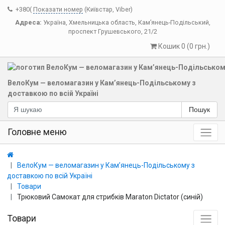
+380(
Показати номер
(Київстар, Viber)
Адреса:
Україна
,
Хмельницька область
,
Кам’янець-Подільський
,
проспект Грушевського, 21/2
Кошик 0 (0 грн.)
ВелоКум — веломагазин у Кам’янець-Подільському з
доставкою по всій Україні
Пошук
Головне меню
ВелоКум — веломагазин у Кам’янець-Подільському з
доставкою по всій Україні
Товари
Трюковий Самокат для стрибків Maraton Dictator (синій)
Товари