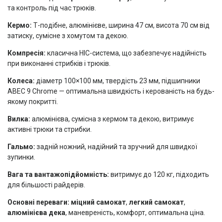
та контроль під час трюків.
Кермо:
Т-подібне, алюмінієве, ширина 47 см, висота 70 см від
затиску, сумісне з хомутом та декою.
Компресія:
класична HIC-система, що забезпечує надійність
при виконанні стрибків і трюків.
Колеса:
діаметр 100×100 мм, твердість 23 мм, підшипники
ABEC 9 Chrome — оптимальна швидкість і керованість на будь-
якому покритті.
Вилка:
алюмінієва, сумісна з кермом та декою, витримує
активні трюки та стрибки.
Гальмо:
задній ножний, надійний та зручний для швидкої
зупинки.
Вага та вантажопідйомність:
витримує до 120 кг, підходить
для більшості райдерів.
Основні переваги:
міцний самокат
,
легкий самокат
,
алюмінієва дека
, маневреність, комфорт, оптимальна ціна.