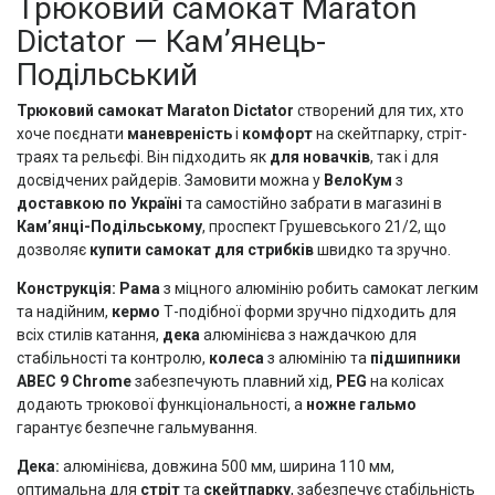
Трюковий самокат Maraton
Dictator — Кам’янець-
Подільський
Трюковий самокат Maraton Dictator
створений для тих, хто
хоче поєднати
маневреність
і
комфорт
на скейтпарку, стріт-
траях та рельєфі. Він підходить як
для новачків
, так і для
досвідчених райдерів. Замовити можна у
ВелоКум
з
доставкою по Україні
та самостійно забрати в магазині в
Кам’янці-Подільському
, проспект Грушевського 21/2, що
дозволяє
купити самокат для стрибків
швидко та зручно.
Конструкція:
Рама
з міцного алюмінію робить самокат легким
та надійним,
кермо
Т-подібної форми зручно підходить для
всіх стилів катання,
дека
алюмінієва з наждачкою для
стабільності та контролю,
колеса
з алюмінію та
підшипники
ABEC 9 Chrome
забезпечують плавний хід,
PEG
на колісах
додають трюкової функціональності, а
ножне гальмо
гарантує безпечне гальмування.
Дека:
алюмінієва, довжина 500 мм, ширина 110 мм,
оптимальна для
стріт
та
скейтпарку
, забезпечує стабільність