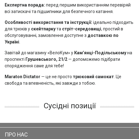
Експертна порада:
перед першим використанням перевіряй
всі затискачі та підшипники для безпечного катання.
Особливості використання та інструкції:
ідеально підходить
для трюків у
скейтпарку
та
стріт-середовищі
, простий в
обслуговуванні, замовлення доступне з
доставкою по
Україні
.
Завітай до магазину «ВелоКум» у
Кам’янці-Подільському
на
проспекті
Грушевського, 21/2
— допоможемо підібрати
спорядження саме для тебе!
Maraton Dictator
— це не просто
трюковий самокат
. Це
свобода та впевненість, які завжди з тобою.
Сусідні позиції
ПРО НАС