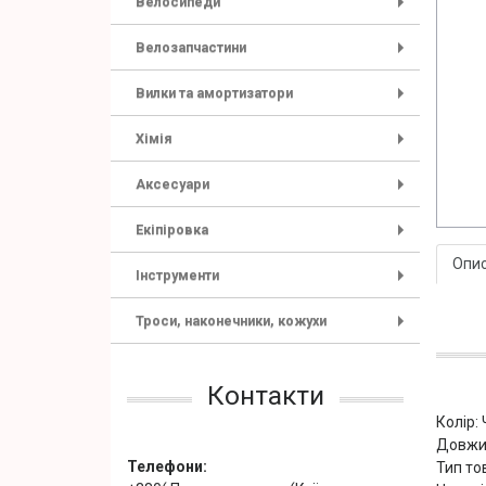
Велосипеди
+
Велозапчастини
+
Вилки та амортизатори
+
Хімія
+
Аксесуари
+
Екіпіровка
+
Опи
Інструменти
+
Троси, наконечники, кожухи
+
Контакти
Колір:
Довжи
Телефони:
Тип то