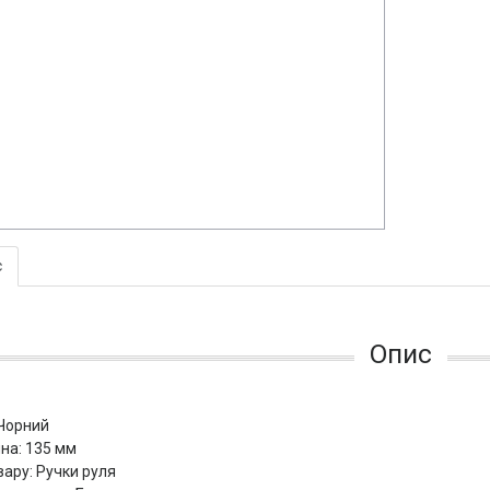
с
Опис
 Чорний
на: 135 мм
вару: Ручки руля