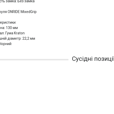
сть замка: Без замка
руля ONRIDE MixedGrip
еристики:
на: 130 мм
ал: Гума Kraton
шній діаметр: 22,2 мм
 Чорний
Сусідні позиці