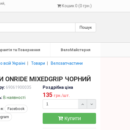
кий
,
Кошик 0 (0 грн.)
Пошук
арантія та Повернення
ВелоМайстерня
 всій Україні
Товари
Велозапчастини
И ONRIDE MIXEDGRIP ЧОРНИЙ
ру:
69061900035
Роздрібна ціна
135
грн./шт.
ь:
В наявності
я:
Facebook
egram
Купити