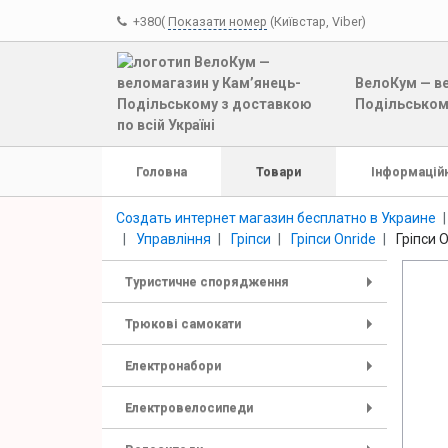
+380(
Показати номер
(Київстар, Viber)
ВелоКум — ве
Подільському
Головна
Товари
Інформаційн
Создать интернет магазин бесплатно в Украине
Управління
Гріпси
Гріпси Onride
Гріпси 
Туристичне спорядження
+
Трюкові самокати
+
Електронабори
+
Електровелосипеди
+