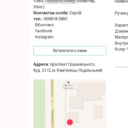
+380(
Показати номер
(Київстар,
Наявні
Viber)
Контактна особа:
Сергій
Ручки 
тел.:
068818 5883
ВКонтакті
Характ
facebook
Довжи
Instagram
Матері
Внутрі
Колір:
Зв’язатися з нами
Адреса:
проспект Грушевського,
буд. 21/2, м. Кам’янець-Подільський