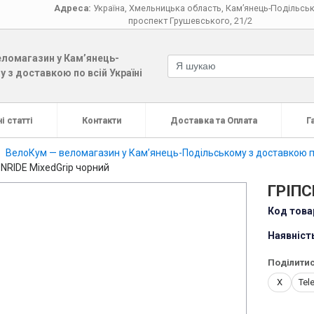
Адреса:
Україна
,
Хмельницька область
,
Кам’янець-Подільсь
проспект Грушевського, 21/2
ломагазин у Кам’янець-
 з доставкою по всій Україні
і статті
Контакти
Доставка та Оплата
Г
ВелоКум — веломагазин у Кам’янець-Подільському з доставкою по
ONRIDE MixedGrip чорний
ГРІПС
Код това
Наявніст
Поділитис
X
Tel