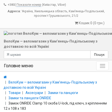
+380(
Показати номер
(Київстар, Viber)
Адреса:
Україна
,
Хмельницька область
,
Кам’янець-Подільський
,
проспект Грушевського, 21/2
Кошик 0 (0 грн.)
ВелоКум — веломагазин у Кам’янець-Подільському з
доставкою по всій Україні
Пошук
Головне меню
ВелоКум — веломагазин у Кам’янець-Подільському з
доставкою по всій Україні
Товари
Аксесуари
Замки та ланцюги
Замки та ланцюги ONRIDE
Замок ONRIDE Clamp 10 скоба U-lock, під ключ, з кріпленням
12 х 108 х 183