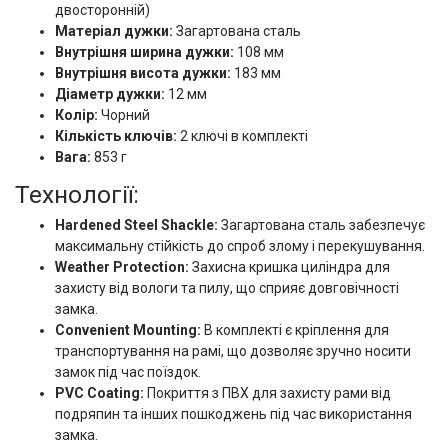
двосторонній)
Матеріал дужки:
Загартована сталь
Внутрішня ширина дужки:
108 мм
Внутрішня висота дужки:
183 мм
Діаметр дужки:
12 мм
Колір:
Чорний
Кількість ключів:
2 ключі в комплекті
Вага:
853 г
Технології:
Hardened Steel Shackle:
Загартована сталь забезпечує
максимальну стійкість до спроб злому і перекушування.
Weather Protection:
Захисна кришка циліндра для
захисту від вологи та пилу, що сприяє довговічності
замка.
Convenient Mounting:
В комплекті є кріплення для
транспортування на рамі, що дозволяє зручно носити
замок під час поїздок.
PVC Coating:
Покриття з ПВХ для захисту рами від
подряпин та інших пошкоджень під час використання
замка.