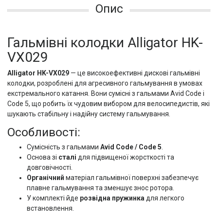
Опис
Гальмівні колодки Alligator HK-
VX029
Alligator HK-VX029
— це високоефективні дискові гальмівні
колодки, розроблені для агресивного гальмування в умовах
екстремального катання. Вони сумісні з гальмами Avid Code і
Code 5, що робить їх чудовим вибором для велосипедистів, які
шукають стабільну і надійну систему гальмування.
Особливості:
Сумісність з гальмами
Avid Code / Code 5
.
Основа зі
сталі
для підвищеної жорсткості та
довговічності.
Органічний
матеріал гальмівної поверхні забезпечує
плавне гальмування та зменшує знос ротора.
У комплекті йде
розвідна пружинка
для легкого
встановлення.