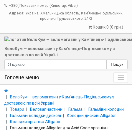
+380(
Показати номер
(Київстар, Viber)
Адреса:
Україна
,
Хмельницька область
,
Кам’янець-Подільський
,
проспект Грушевського, 21/2
Кошик 0 (0 грн.)
ВелоКум — веломагазин у Кам’янець-Подільському з
доставкою по всій Україні
Пошук
Головне меню
ВелоКум — веломагазин у Кам’янець-Подільському з
доставкою по всій Україні
Товари
Велозапчастини
Гальма
Гальмівні колодки
Гальмівні колодки дискові
Колодки дискові Alligator
Колодки органіка Alligator
Гальмівні колодки Alligator для Avid Code органічні